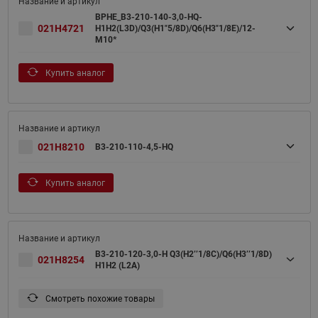
BPHE_B3-210-140-3,0-HQ-
021H4721
H1H2(L3D)/Q3(H1"5/8D)/Q6(H3"1/8E)/12-
M10*
Купить аналог
021H8210
B3-210-110-4,5-HQ
Купить аналог
B3-210-120-3,0-H Q3(H2’’1/8C)/Q6(H3’’1/8D)
021H8254
H1H2 (L2A)
Смотреть похожие товары