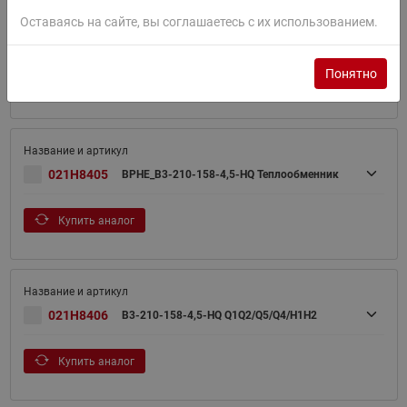
BPHE_B3-210-226-4.5-НDQ-
Оставаясь на сайте, вы соглашаетесь с их использованием.
021H8401
Q1Q2(N1/2)/Q3Q5(H1"3/8E)/Q4Q6(H3"1/8E)/H
1H2
Понятно
Купить аналог
021H8405
BPHE_B3-210-158-4,5-HQ Теплообменник
Купить аналог
021H8406
B3-210-158-4,5-HQ Q1Q2/Q5/Q4/H1H2
Купить аналог