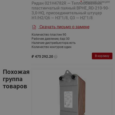
Заказная позиция
Ридан 021H4782R — Теплообменник
пластинчатый паяный BPHE_RD-210-90-
3,0-HQ, присоединительный штуцер
H1/H2/Q6 — H3"1/8, Q3 — H2"1/8
Скачать письмо о замене
Количество пластин:
90
Рабочее давление, бар:
30
Наличие дистрибьютора:
есть
Количество контуров:
один
В корзину
₽
475 292.20
Похожая
группа
товаров