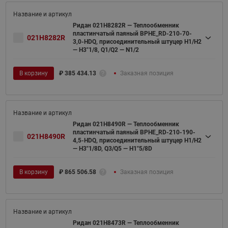
Ридан 021H8282R — Теплообменник
пластинчатый паяный BPHE_RD-210-70-
021H8282R
3,0-HDQ, присоединительный штуцер H1/H2
— H3"1/8, Q1/Q2 — N1/2
В корзину
₽
385 434.13
Заказная позиция
Ридан 021H8490R — Теплообменник
пластинчатый паяный BPHE_RD-210-190-
021H8490R
4,5-HDQ, присоединительный штуцер H1/H2
— H3"1/8D, Q3/Q5 — H1"5/8D
В корзину
₽
865 506.58
Заказная позиция
Ридан 021H8473R — Теплообменник