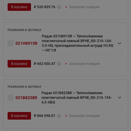
В корзину
₽
520 859.76
Заказная позиция
Ридан 021H8915R — Теплообменник
пластинчатый паяный BPHE_RD-210-144-
021H8915R
3.0-HQ, присоединительный штуцер H1/H2
— H3''1/8
В корзину
₽
602 650.47
Заказная позиция
Ридан 021B8238R — Теплообменник
021B8238R
пластинчатый паяный BPHE_RD-210-194-
4,5-HDQ
В корзину
₽
866 098.07
Заказная позиция