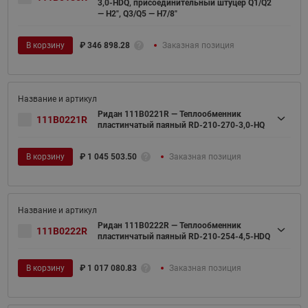
3,0-HDQ, присоединительный штуцер Q1/Q2
— H2", Q3/Q5 — H7/8"
В корзину
₽
346 898.28
Заказная позиция
Ридан 111B0221R — Теплообменник
111B0221R
пластинчатый паяный RD-210-270-3,0-HQ
В корзину
₽
1 045 503.50
Заказная позиция
Ридан 111B0222R — Теплообменник
111B0222R
пластинчатый паяный RD-210-254-4,5-HDQ
В корзину
₽
1 017 080.83
Заказная позиция