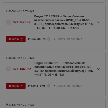
Ридан 021B9788R — Теплообменник
пластинчатый паяный BPHE_RD-210-50-
021B9788R
3.0-HQ, присоединительный штуцер H1/H2
— L3, Q3 — H1"5/8D, Q6 — H2"5/8B
В корзину
₽
354 583.75
Заказная позиция
Ридан 021H4619R — Теплообменник
пластинчатый паяный BPHE_RD-210-120-
021H4619R
3.0-HQ, присоединительный штуцер H1/H2
— H3"1/8, Q3 — H1"5/8
В корзину
₽
529 316.95
Заказная позиция