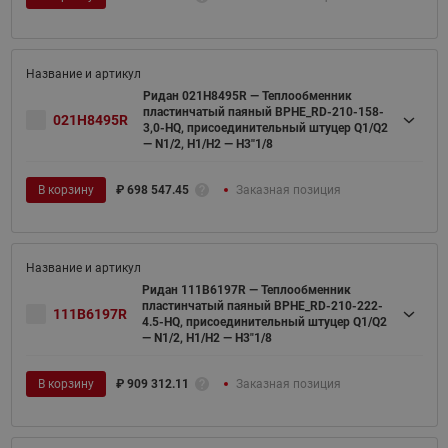
Ридан 021H8495R — Теплообменник
пластинчатый паяный BPHE_RD-210-158-
021H8495R
3,0-HQ, присоединительный штуцер Q1/Q2
— N1/2, H1/H2 — H3''1/8
В корзину
₽
698 547.45
Заказная позиция
Ридан 111B6197R — Теплообменник
пластинчатый паяный BPHE_RD-210-222-
111B6197R
4.5-HQ, присоединительный штуцер Q1/Q2
— N1/2, H1/H2 — H3"1/8
В корзину
₽
909 312.11
Заказная позиция