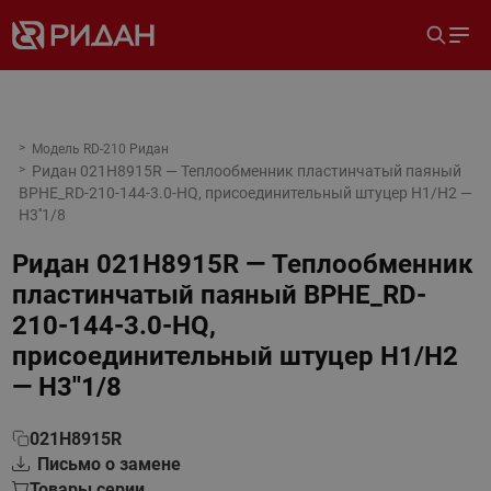
Модель RD-210 Ридан
Ридан 021H8915R — Теплообменник пластинчатый паяный
BPHE_RD-210-144-3.0-HQ, присоединительный штуцер H1/H2 —
H3''1/8
Ридан 021H8915R — Теплообменник
пластинчатый паяный BPHE_RD-
210-144-3.0-HQ,
присоединительный штуцер H1/H2
— H3''1/8
021H8915R
Письмо о замене
Товары серии