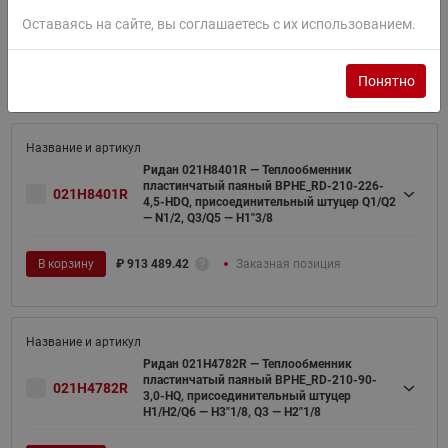
4,5-HQ, присоединительный штуцер
Оставаясь на сайте, вы соглашаетесь с их использованием.
Q1/Q2/Q6 — H1"5/8, Q3 — H1"1/8
В корзину
₽
502 857.97
Заказная позиция
Понятно
Ридан 021H8401R — Теплообменник
пластинчатый паяный BPHE_RD-210-226-
021H8401R
4,5-HDQ, присоединительный штуцер Q1/Q2
— N1/2, Q3/Q5 — H1"3/8
В корзину
₽
913 489.42
Заказная позиция
Ридан 021H4782R — Теплообменник
пластинчатый паяный BPHE_RD-210-90-
021H4782R
3,0-HQ, присоединительный штуцер
H1/H2/Q6 — H3"1/8, Q3 — H2"1/8