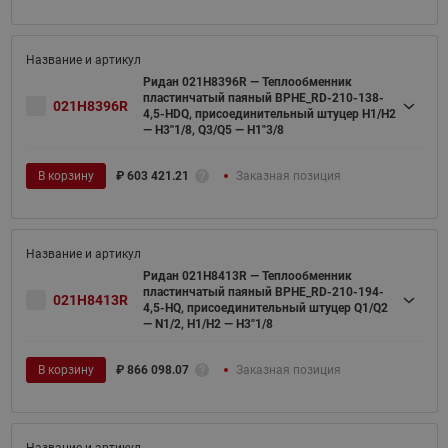
Ридан 021H8396R — Теплообменник
пластинчатый паяный BPHE_RD-210-138-
021H8396R
4,5-HDQ, присоединительный штуцер H1/H2
— H3''1/8, Q3/Q5 — H1"3/8
В корзину
₽
603 421.21
Заказная позиция
Ридан 021H8413R — Теплообменник
пластинчатый паяный BPHE_RD-210-194-
021H8413R
4,5-HQ, присоединительный штуцер Q1/Q2
— N1/2, H1/H2 — H3''1/8
В корзину
₽
866 098.07
Заказная позиция