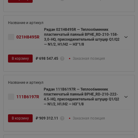
Ридан 021H8495R — Теплообменник
пластинчатый паяный BPHE_RD-210-158-
021H8495R
3,0-HQ, присоединительный штуцер Q1/Q2
— N1/2, H1/H2 — H3''1/8
В корзину
₽
698 547.45
Заказная позиция
Ридан 111B6197R — Теплообменник
пластинчатый паяный BPHE_RD-210-222-
111B6197R
4.5-HQ, присоединительный штуцер Q1/Q2
— N1/2, H1/H2 — H3"1/8
В корзину
₽
909 312.11
Заказная позиция