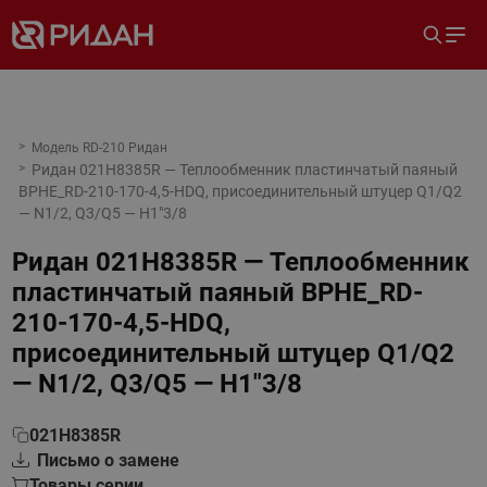
Модель RD-210 Ридан
Ридан 021H8385R — Теплообменник пластинчатый паяный
BPHE_RD-210-170-4,5-HDQ, присоединительный штуцер Q1/Q2
— N1/2, Q3/Q5 — H1"3/8
Ридан 021H8385R — Теплообменник
пластинчатый паяный BPHE_RD-
210-170-4,5-HDQ,
присоединительный штуцер Q1/Q2
— N1/2, Q3/Q5 — H1"3/8
021H8385R
Письмо о замене
Товары серии