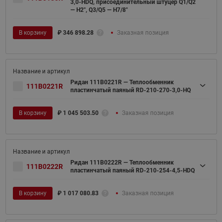
3,0-HDQ, присоединительный штуцер Q1/Q2
— H2", Q3/Q5 — H7/8"
В корзину
₽
346 898.28
Заказная позиция
Ридан 111B0221R — Теплообменник
111B0221R
пластинчатый паяный RD-210-270-3,0-HQ
В корзину
₽
1 045 503.50
Заказная позиция
Ридан 111B0222R — Теплообменник
111B0222R
пластинчатый паяный RD-210-254-4,5-HDQ
В корзину
₽
1 017 080.83
Заказная позиция