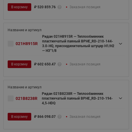
В корзину
₽
520 859.76
Заказная позиция
Ридан 021H8915R — Теплообменник
пластинчатый паяный BPHE_RD-210-144-
021H8915R
3.0-HQ, присоединительный штуцер H1/H2
— H3''1/8
В корзину
₽
602 650.47
Заказная позиция
Ридан 021B8238R — Теплообменник
021B8238R
пластинчатый паяный BPHE_RD-210-194-
4,5-HDQ
В корзину
₽
866 098.07
Заказная позиция