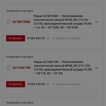
Ридан 021B9788R — Теплообменник
пластинчатый паяный BPHE_RD-210-50-
021B9788R
3.0-HQ, присоединительный штуцер H1/H2
— L3, Q3 — H1"5/8D, Q6 — H2"5/8B
В корзину
₽
354 583.75
Заказная позиция
Ридан 021H4619R — Теплообменник
пластинчатый паяный BPHE_RD-210-120-
021H4619R
3.0-HQ, присоединительный штуцер H1/H2
— H3"1/8, Q3 — H1"5/8
В корзину
₽
529 316.95
Заказная позиция