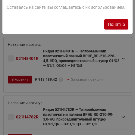
4,5-HQ, присоединительный штуцер
Оставаясь на сайте, вы соглашаетесь с их использованием.
Q1/Q2/Q6 — H1"5/8, Q3 — H1"1/8
В корзину
₽
502 857.97
Заказная позиция
Понятно
Ридан 021H8401R — Теплообменник
пластинчатый паяный BPHE_RD-210-226-
021H8401R
4,5-HDQ, присоединительный штуцер Q1/Q2
— N1/2, Q3/Q5 — H1"3/8
В корзину
₽
913 489.42
Заказная позиция
Ридан 021H4782R — Теплообменник
пластинчатый паяный BPHE_RD-210-90-
021H4782R
3,0-HQ, присоединительный штуцер
H1/H2/Q6 — H3"1/8, Q3 — H2"1/8