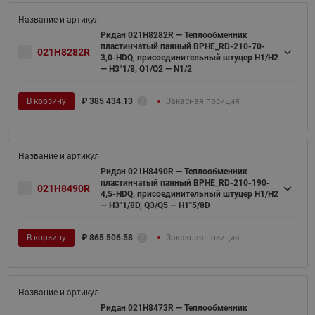
Ридан 021H8282R — Теплообменник
пластинчатый паяный BPHE_RD-210-70-
021H8282R
3,0-HDQ, присоединительный штуцер H1/H2
— H3"1/8, Q1/Q2 — N1/2
В корзину
₽
385 434.13
Заказная позиция
Ридан 021H8490R — Теплообменник
пластинчатый паяный BPHE_RD-210-190-
021H8490R
4,5-HDQ, присоединительный штуцер H1/H2
— H3"1/8D, Q3/Q5 — H1"5/8D
В корзину
₽
865 506.58
Заказная позиция
Ридан 021H8473R — Теплообменник