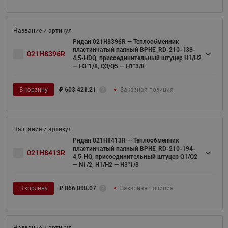
Ридан 021H8396R — Теплообменник
пластинчатый паяный BPHE_RD-210-138-
021H8396R
4,5-HDQ, присоединительный штуцер H1/H2
— H3''1/8, Q3/Q5 — H1"3/8
В корзину
₽
603 421.21
Заказная позиция
Ридан 021H8413R — Теплообменник
пластинчатый паяный BPHE_RD-210-194-
021H8413R
4,5-HQ, присоединительный штуцер Q1/Q2
— N1/2, H1/H2 — H3''1/8
В корзину
₽
866 098.07
Заказная позиция