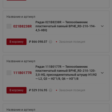
Ридан 021B8238R — Теплообменник
021B8238R
пластинчатый паяный BPHE_RD-210-194-
4,5-HDQ
В корзину
₽
866 098.07
Заказная позиция
Ридан 111B0177R — Теплообменник
пластинчатый паяный BPHE_RD-210-120-
111B0177R
3,0-HQ, присоединительный штуцер H1/H2
— L2, Q3 — H2"1/8, Q6 — H3"1/8
В корзину
₽
529 316.95
Заказная позиция