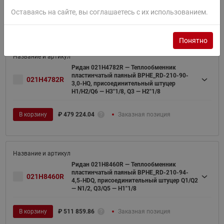
Оставаясь на сайте, вы соглашаетесь с их использованием.
В корзину
₽
913 489.42
Заказная позиция
Понятно
Ридан 021H4782R — Теплообменник
пластинчатый паяный BPHE_RD-210-90-
021H4782R
3,0-HQ, присоединительный штуцер
H1/H2/Q6 — H3"1/8, Q3 — H2"1/8
В корзину
₽
479 224.04
Заказная позиция
Ридан 021H8460R — Теплообменник
пластинчатый паяный BPHE_RD-210-94-
021H8460R
4,5-HDQ, присоединительный штуцер Q1/Q2
— N1/2, Q3/Q5 — H1"1/8
В корзину
₽
511 859.86
Заказная позиция