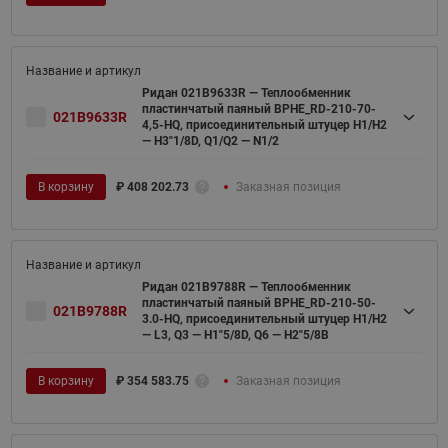
Ридан 021B9633R — Теплообменник
пластинчатый паяный BPHE_RD-210-70-
021B9633R
4,5-HQ, присоединительный штуцер H1/H2
— H3"1/8D, Q1/Q2 — N1/2
В корзину
₽
408 202.73
Заказная позиция
Ридан 021B9788R — Теплообменник
пластинчатый паяный BPHE_RD-210-50-
021B9788R
3.0-HQ, присоединительный штуцер H1/H2
— L3, Q3 — H1"5/8D, Q6 — H2"5/8B
В корзину
₽
354 583.75
Заказная позиция