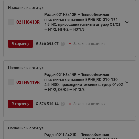
Ридан 021H8413R — Теплообменник
пластинчатый паяный BPHE_RD-210-194-
021H8413R
4,5-HQ, присоединительный штуцер Q1/Q2
— N1/2, H1/H2 — H3''1/8
В корзину
₽
866 098.07
Заказная позиция
Ридан 021H8419R — Теплообменник
пластинчатый паяный BPHE_RD-210-130-
021H8419R
4,5-HDQ, присоединительный штуцер Q1/Q2
— N1/2, Q3/Q5 — H1"3/8
В корзину
₽
576 510.14
Заказная позиция
Ридан 021H8421R — Теплообменник