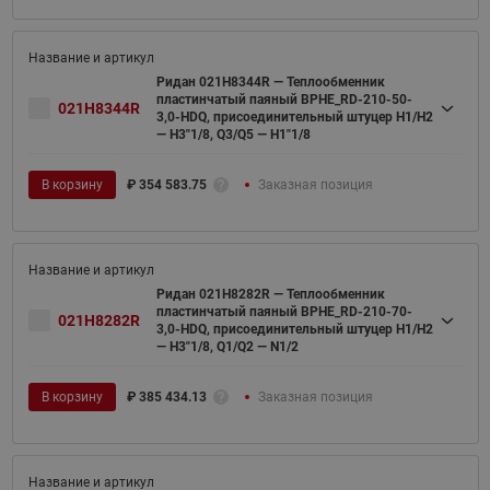
Ридан 021H8344R — Теплообменник
пластинчатый паяный BPHE_RD-210-50-
021H8344R
3,0-HDQ, присоединительный штуцер H1/H2
— H3"1/8, Q3/Q5 — H1"1/8
В корзину
₽
354 583.75
Заказная позиция
Ридан 021H8282R — Теплообменник
пластинчатый паяный BPHE_RD-210-70-
021H8282R
3,0-HDQ, присоединительный штуцер H1/H2
— H3"1/8, Q1/Q2 — N1/2
В корзину
₽
385 434.13
Заказная позиция