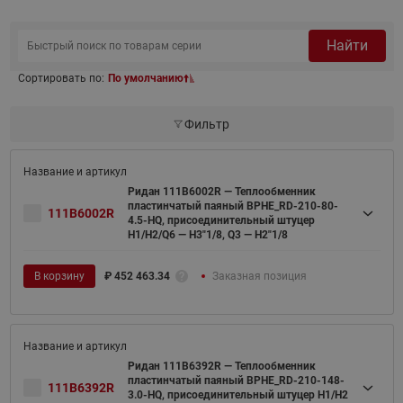
Найти
Сортировать по:
По умолчанию
Фильтр
Ридан 111B6002R — Теплообменник
пластинчатый паяный BPHE_RD-210-80-
111B6002R
4.5-HQ, присоединительный штуцер
H1/H2/Q6 — H3"1/8, Q3 — H2"1/8
В корзину
₽
452 463.34
Заказная позиция
Ридан 111B6392R — Теплообменник
пластинчатый паяный BPHE_RD-210-148-
111B6392R
3.0-HQ, присоединительный штуцер H1/H2