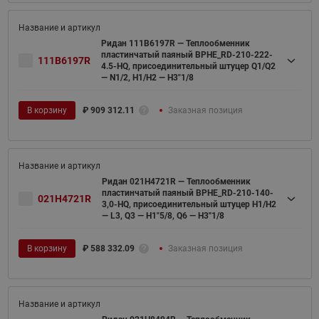
Ридан 111B6197R — Теплообменник
пластинчатый паяный BPHE_RD-210-222-
111B6197R
4.5-HQ, присоединительный штуцер Q1/Q2
— N1/2, H1/H2 — H3"1/8
В корзину
₽
909 312.11
Заказная позиция
Ридан 021H4721R — Теплообменник
пластинчатый паяный BPHE_RD-210-140-
021H4721R
3,0-HQ, присоединительный штуцер H1/H2
— L3, Q3 — H1"5/8, Q6 — H3''1/8
В корзину
₽
588 332.09
Заказная позиция