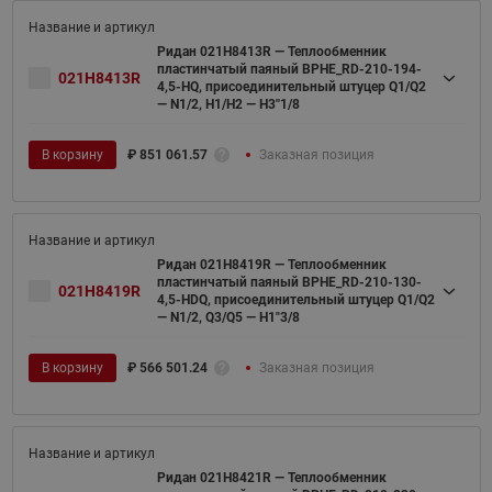
Ридан 021H8413R — Теплообменник
пластинчатый паяный BPHE_RD-210-194-
021H8413R
4,5-HQ, присоединительный штуцер Q1/Q2
— N1/2, H1/H2 — H3''1/8
В корзину
₽
851 061.57
Заказная позиция
Ридан 021H8419R — Теплообменник
пластинчатый паяный BPHE_RD-210-130-
021H8419R
4,5-HDQ, присоединительный штуцер Q1/Q2
— N1/2, Q3/Q5 — H1"3/8
В корзину
₽
566 501.24
Заказная позиция
Ридан 021H8421R — Теплообменник