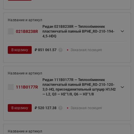
Ридан 021B8238R — Теплообменник
021B8238R
пластинчатый паяный BPHE_RD-210-194-
4,5-HDQ
В корзину
₽
851 061.57
Заказная позиция
Ридан 111B0177R — Теплообменник
пластинчатый паяный BPHE_RD-210-120-
111B0177R
3,0-HQ, присоединительный штуцер H1/H2
— L2, Q3 — H2"1/8, Q6 — H3"1/8
В корзину
₽
520 127.38
Заказная позиция