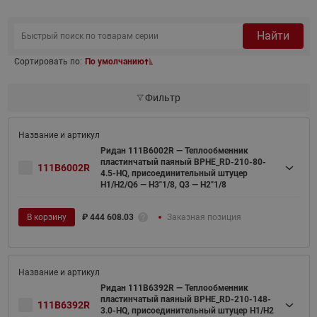
Найти
Сортировать по:
По умолчанию
Фильтр
Ридан 111B6002R — Теплообменник
пластинчатый паяный BPHE_RD-210-80-
111B6002R
4.5-HQ, присоединительный штуцер
H1/H2/Q6 — H3"1/8, Q3 — H2"1/8
В корзину
₽
444 608.03
Заказная позиция
Ридан 111B6392R — Теплообменник
пластинчатый паяный BPHE_RD-210-148-
111B6392R
3.0-HQ, присоединительный штуцер H1/H2