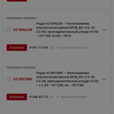
Ридан 021B9633R — Теплообменник
пластинчатый паяный BPHE_RD-210-70-
021B9633R
4,5-HQ, присоединительный штуцер H1/H2
— H3"1/8D, Q1/Q2 — N1/2
В корзину
₽
401 115.84
Заказная позиция
Ридан 021B9788R — Теплообменник
пластинчатый паяный BPHE_RD-210-50-
021B9788R
3.0-HQ, присоединительный штуцер H1/H2
— L3, Q3 — H1"5/8D, Q6 — H2"5/8B
В корзину
₽
348 427.75
Заказная позиция