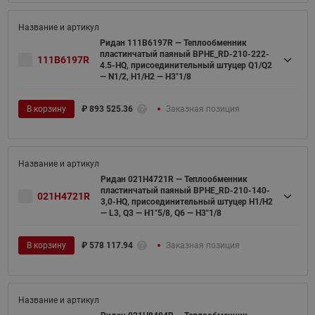
Ридан 111B6197R — Теплообменник
пластинчатый паяный BPHE_RD-210-222-
111B6197R
4.5-HQ, присоединительный штуцер Q1/Q2
— N1/2, H1/H2 — H3"1/8
В корзину
₽
893 525.36
Заказная позиция
Ридан 021H4721R — Теплообменник
пластинчатый паяный BPHE_RD-210-140-
021H4721R
3,0-HQ, присоединительный штуцер H1/H2
— L3, Q3 — H1"5/8, Q6 — H3''1/8
В корзину
₽
578 117.94
Заказная позиция