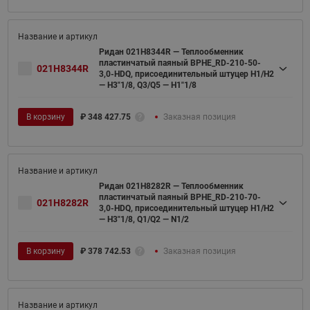
Ридан 021H8344R — Теплообменник
пластинчатый паяный BPHE_RD-210-50-
021H8344R
3,0-HDQ, присоединительный штуцер H1/H2
— H3"1/8, Q3/Q5 — H1"1/8
В корзину
₽
348 427.75
Заказная позиция
Ридан 021H8282R — Теплообменник
пластинчатый паяный BPHE_RD-210-70-
021H8282R
3,0-HDQ, присоединительный штуцер H1/H2
— H3"1/8, Q1/Q2 — N1/2
В корзину
₽
378 742.53
Заказная позиция