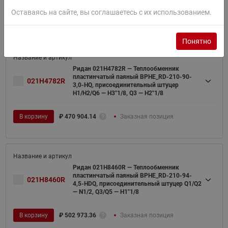
Оставаясь на сайте, вы соглашаетесь с их использованием.
В корзину
₽
897 630.16
Заказная позиция
Понятно
Ридан 021H4782R — Теплообменник
пластинчатый паяный BPHE_RD-210-90-
021H4782R
3,0-HQ, присоединительный штуцер
H1/H2/Q6 — H3"1/8, Q3 — H2"1/8
В корзину
₽
470 904.14
Заказная позиция
Ридан 021H8460R — Теплообменник
пластинчатый паяный BPHE_RD-210-94-
021H8460R
4,5-HDQ, присоединительный штуцер Q1/Q2
— N1/2, Q3/Q5 — H1"1/8
В корзину
₽
502 973.36
Заказная позиция