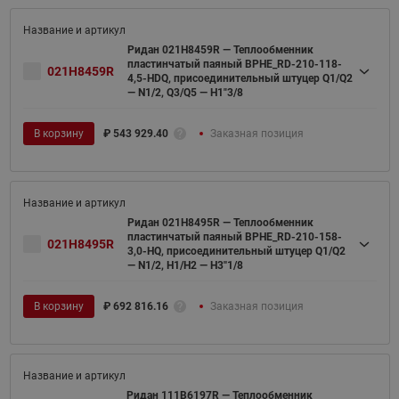
Ридан 021H8459R — Теплообменник
пластинчатый паяный BPHE_RD-210-118-
021H8459R
4,5-HDQ, присоединительный штуцер Q1/Q2
— N1/2, Q3/Q5 — H1"3/8
В корзину
₽
543 929.40
Заказная позиция
Ридан 021H8495R — Теплообменник
пластинчатый паяный BPHE_RD-210-158-
021H8495R
3,0-HQ, присоединительный штуцер Q1/Q2
— N1/2, H1/H2 — H3''1/8
В корзину
₽
692 816.16
Заказная позиция
Ридан 111B6197R — Теплообменник