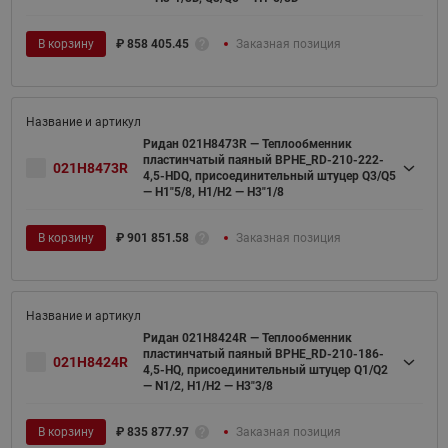
В корзину
₽
858 405.45
Заказная позиция
Ридан 021H8473R — Теплообменник
пластинчатый паяный BPHE_RD-210-222-
021H8473R
4,5-HDQ, присоединительный штуцер Q3/Q5
— H1"5/8, H1/H2 — H3"1/8
В корзину
₽
901 851.58
Заказная позиция
Ридан 021H8424R — Теплообменник
пластинчатый паяный BPHE_RD-210-186-
021H8424R
4,5-HQ, присоединительный штуцер Q1/Q2
— N1/2, H1/H2 — H3"3/8
В корзину
₽
835 877.97
Заказная позиция