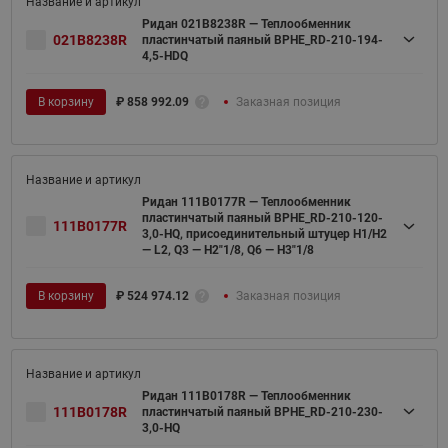
Ридан 021B8238R — Теплообменник
021B8238R
пластинчатый паяный BPHE_RD-210-194-
4,5-HDQ
В корзину
₽
858 992.09
Заказная позиция
Ридан 111B0177R — Теплообменник
пластинчатый паяный BPHE_RD-210-120-
111B0177R
3,0-HQ, присоединительный штуцер H1/H2
— L2, Q3 — H2"1/8, Q6 — H3"1/8
В корзину
₽
524 974.12
Заказная позиция
Ридан 111B0178R — Теплообменник
111B0178R
пластинчатый паяный BPHE_RD-210-230-
3,0-HQ