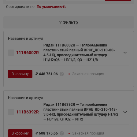
Сортировать по:
По умолчанию
Фильтр
Ридан 111B6002R — Теплообменник
пластинчатый паяный BPHE_RD-210-80-
111B6002R
4.5-HQ, присоединительный штуцер
H1/H2/Q6 — H3"1/8, Q3 — H2"1/8
В корзину
₽
448 751.06
Заказная позиция
Ридан 111B6392R — Теплообменник
пластинчатый паяный BPHE_RD-210-148-
111B6392R
3.0-HQ, присоединительный штуцер H1/H2
— H3''1/8, Q1/Q2 — N1/2
В корзину
₽
608 175.66
Заказная позиция