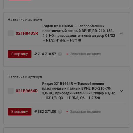
Ридан 021H8405R — Теплообменник
пластинчатый паяный BPHE_RD-210-158-
021H8405R
4,5-HQ, присоединительный штуцер Q1/Q2
— N1/2, H1/H2 — H3''1/8
В корзину
₽
714 710.57
Заказная позиция
Ридан 021B9664R — Теплообменник
пластинчатый паяный BPHE_RD-210-70-
021B9664R
3,0-HQ, присоединительный штуцер H1/H2
— H3"1/8, Q3 — H1"5/8, Q6 — H2"5/8
В корзину
₽
382 271.80
Заказная позиция