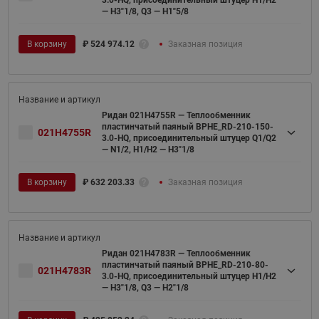
— H3"1/8, Q3 — H1"5/8
В корзину
₽
524 974.12
Заказная позиция
Ридан 021H4755R — Теплообменник
пластинчатый паяный BPHE_RD-210-150-
021H4755R
3.0-HQ, присоединительный штуцер Q1/Q2
— N1/2, H1/H2 — H3"1/8
В корзину
₽
632 203.33
Заказная позиция
Ридан 021H4783R — Теплообменник
пластинчатый паяный BPHE_RD-210-80-
021H4783R
3.0-HQ, присоединительный штуцер H1/H2
— H3"1/8, Q3 — H2"1/8