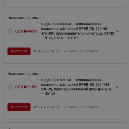
Ридан 021H8465R — Теплообменник
пластинчатый паяный BPHE_RD-210-98-
021H8465R
4,5-HDQ, присоединительный штуцер Q1/Q2
— N1/2, H1/H2 — H3"1/8
В корзину
₽
516 586.32
Заказная позиция
Ридан 021H8915R — Теплообменник
пластинчатый паяный BPHE_RD-210-144-
021H8915R
3.0-HQ, присоединительный штуцер H1/H2
— H3''1/8
В корзину
₽
597 705.97
Заказная позиция