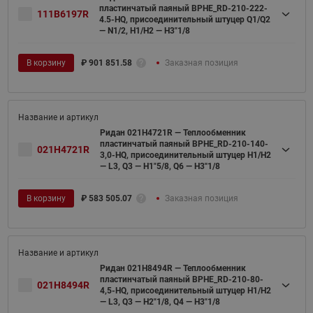
пластинчатый паяный BPHE_RD-210-222-
111B6197R
4.5-HQ, присоединительный штуцер Q1/Q2
— N1/2, H1/H2 — H3"1/8
В корзину
₽
901 851.58
Заказная позиция
Ридан 021H4721R — Теплообменник
пластинчатый паяный BPHE_RD-210-140-
021H4721R
3,0-HQ, присоединительный штуцер H1/H2
— L3, Q3 — H1"5/8, Q6 — H3''1/8
В корзину
₽
583 505.07
Заказная позиция
Ридан 021H8494R — Теплообменник
пластинчатый паяный BPHE_RD-210-80-
021H8494R
4,5-HQ, присоединительный штуцер H1/H2
— L3, Q3 — H2"1/8, Q4 — H3"1/8