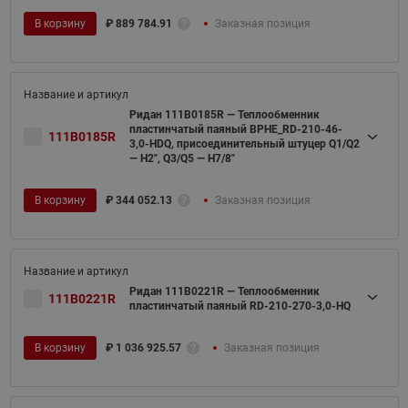
В корзину
₽
889 784.91
Заказная позиция
Ридан 111B0185R — Теплообменник
пластинчатый паяный BPHE_RD-210-46-
111B0185R
3,0-HDQ, присоединительный штуцер Q1/Q2
— H2", Q3/Q5 — H7/8"
В корзину
₽
344 052.13
Заказная позиция
Ридан 111B0221R — Теплообменник
111B0221R
пластинчатый паяный RD-210-270-3,0-HQ
В корзину
₽
1 036 925.57
Заказная позиция