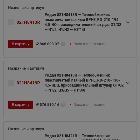
Ридан 021H8413R — Теплообменник
пластинчатый паяный BPHE_RD-210-194-
021H8413R
4,5-HQ, присоединительный штуцер Q1/Q2
— N1/2, H1/H2 — H3''1/8
В корзину
₽
866 098.07
Заказная позиция
Ридан 021H8419R — Теплообменник
пластинчатый паяный BPHE_RD-210-130-
021H8419R
4,5-HDQ, присоединительный штуцер Q1/Q2
— N1/2, Q3/Q5 — H1"3/8
В корзину
₽
576 510.14
Заказная позиция
Ридан 021H8421R — Теплообменник