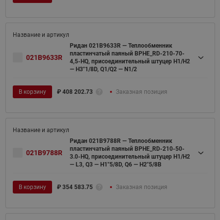
Ридан 021B9633R — Теплообменник
пластинчатый паяный BPHE_RD-210-70-
021B9633R
4,5-HQ, присоединительный штуцер H1/H2
— H3"1/8D, Q1/Q2 — N1/2
В корзину
₽
408 202.73
Заказная позиция
Ридан 021B9788R — Теплообменник
пластинчатый паяный BPHE_RD-210-50-
021B9788R
3.0-HQ, присоединительный штуцер H1/H2
— L3, Q3 — H1"5/8D, Q6 — H2"5/8B
В корзину
₽
354 583.75
Заказная позиция