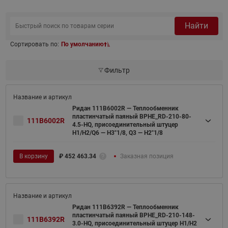
Найти
Сортировать по:
По умолчанию
Фильтр
Ридан 111B6002R — Теплообменник
пластинчатый паяный BPHE_RD-210-80-
111B6002R
4.5-HQ, присоединительный штуцер
H1/H2/Q6 — H3"1/8, Q3 — H2"1/8
В корзину
₽
452 463.34
Заказная позиция
Ридан 111B6392R — Теплообменник
пластинчатый паяный BPHE_RD-210-148-
111B6392R
3.0-HQ, присоединительный штуцер H1/H2