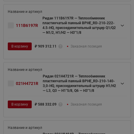
Ридан 111B6197R — Теплообменник
пластинчатый паяный BPHE_RD-210-222-
111B6197R
4.5-HQ, присоединительный штуцер Q1/Q2
— N1/2, H1/H2 — H3"1/8
В корзину
₽
909 312.11
Заказная позиция
Ридан 021H4721R — Теплообменник
пластинчатый паяный BPHE_RD-210-140-
021H4721R
3,0-HQ, присоединительный штуцер H1/H2
— L3, Q3 — H1"5/8, Q6 — H3''1/8
В корзину
₽
588 332.09
Заказная позиция