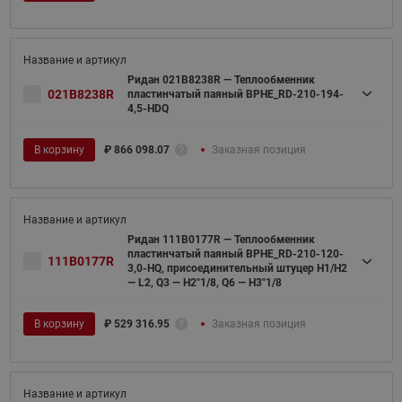
Ридан 021B8238R — Теплообменник
021B8238R
пластинчатый паяный BPHE_RD-210-194-
4,5-HDQ
В корзину
₽
866 098.07
Заказная позиция
Ридан 111B0177R — Теплообменник
пластинчатый паяный BPHE_RD-210-120-
111B0177R
3,0-HQ, присоединительный штуцер H1/H2
— L2, Q3 — H2"1/8, Q6 — H3"1/8
В корзину
₽
529 316.95
Заказная позиция