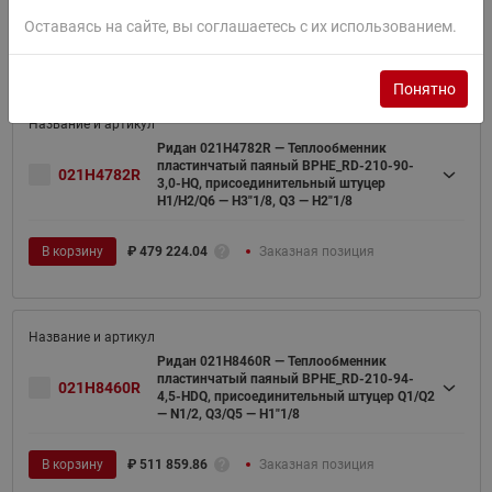
Оставаясь на сайте, вы соглашаетесь с их использованием.
В корзину
₽
913 489.42
Заказная позиция
Понятно
Ридан 021H4782R — Теплообменник
пластинчатый паяный BPHE_RD-210-90-
021H4782R
3,0-HQ, присоединительный штуцер
H1/H2/Q6 — H3"1/8, Q3 — H2"1/8
В корзину
₽
479 224.04
Заказная позиция
Ридан 021H8460R — Теплообменник
пластинчатый паяный BPHE_RD-210-94-
021H8460R
4,5-HDQ, присоединительный штуцер Q1/Q2
— N1/2, Q3/Q5 — H1"1/8
В корзину
₽
511 859.86
Заказная позиция