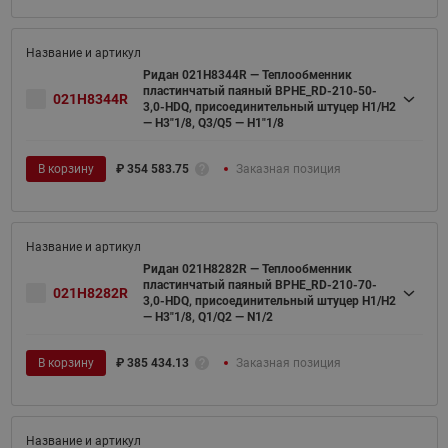
Ридан 021H8344R — Теплообменник
пластинчатый паяный BPHE_RD-210-50-
021H8344R
3,0-HDQ, присоединительный штуцер H1/H2
— H3"1/8, Q3/Q5 — H1"1/8
В корзину
₽
354 583.75
Заказная позиция
Ридан 021H8282R — Теплообменник
пластинчатый паяный BPHE_RD-210-70-
021H8282R
3,0-HDQ, присоединительный штуцер H1/H2
— H3"1/8, Q1/Q2 — N1/2
В корзину
₽
385 434.13
Заказная позиция