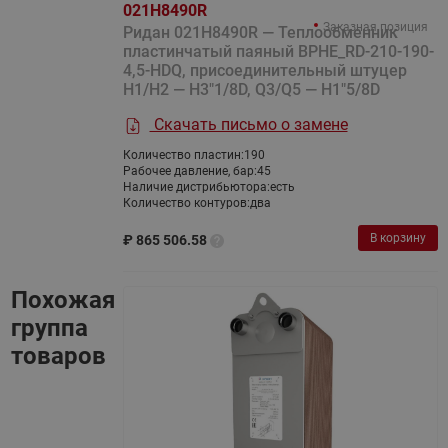
021H8490R
Заказная позиция
Ридан 021H8490R — Теплообменник
пластинчатый паяный BPHE_RD-210-190-
4,5-HDQ, присоединительный штуцер
H1/H2 — H3"1/8D, Q3/Q5 — H1"5/8D
Скачать письмо о замене
Количество пластин:
190
Рабочее давление, бар:
45
Наличие дистрибьютора:
есть
Количество контуров:
два
В корзину
₽
865 506.58
Похожая
группа
товаров