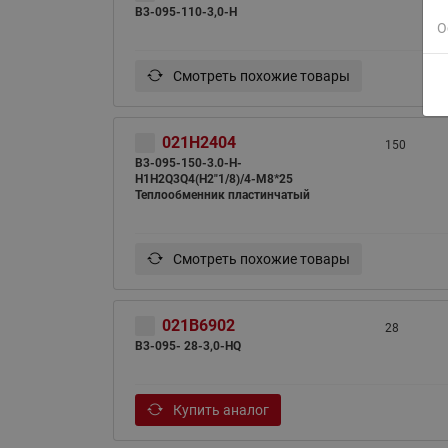
B3-095-110-3,0-H
О
Смотреть похожие товары
021H2404
150
B3-095-150-3.0-H-
H1H2Q3Q4(H2"1/8)/4-M8*25
Теплообменник пластинчатый
Смотреть похожие товары
021B6902
28
B3-095- 28-3,0-HQ
Купить аналог