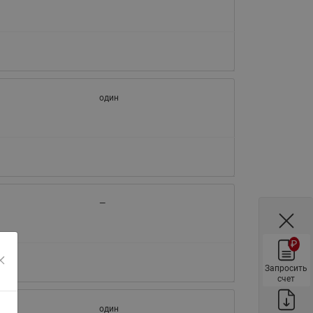
ы
Нержавеющие краны шаровые
запорные Ридан
Затворы дисковые Ридан
Латунные обратные клапаны
Ридан
один
Чугунные обратные клапаны/
затворы Ридан
Нержавеющие обратные
клапаны Ридан
Фильтры сетчатые Ридан ФСФ
—
Балансировочные клапаны для
наружных систем
₽
Сильфонные компенсаторы
для наружных систем
Запросить
счет
Фильтры сетчатые Ридан ФСФ
для наружных систем
один