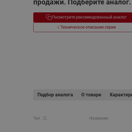
продажи. Подберите аналог.
Электрообогрев
Системы водоснабжения
Посмотрите рекомендованный аналог
Техническое описание серии
Подбор аналога
О товаре
Характер
Тип
Название