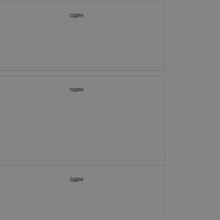
065B82xxR)
один
Латунные фильтры сетчатые
Ридан (код 065B82xxR)
Воздухоотводчики Airvent-R
Ридан (код 06582xxR)
один
один