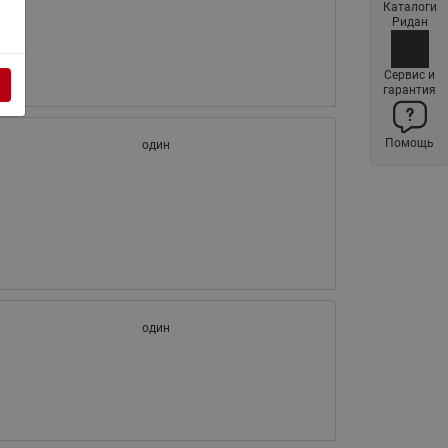
Каталоги
Латунные фильтры сетчатые
Ридан
Ридан (код 065B83xxR)
Нержавеющие фильтры
Сервис и
гарантия
сетчатые Ридан
Воздухоотводчики Airvent-R
Помощь
(Вентиляция) Ридан (код
один
06583xxR)
Компенсаторы осевые
сильфонные Ридан
Регуляторы давления Ридан
Клапаны редукционные Ридан
Гибкие вставки
один
Предохранительные клапаны
RSV
Латунные краны шаровые
запорные Ридан (код