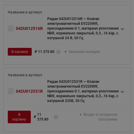
Ридан 042U012516R — Клапан
электромагнитный EV220WR,
042U012516R
присоединение G 1, материал уплотнения
NBR, нормально закрытый, 0,3…16 бар, с
катушкой 24 В, 50 Гц
В корзину
₽
11 375.80
Заказная позиция
Ридан 042U012531R — Клапан
электромагнитный EV220WR,
042U012531R
присоединение G 1, материал уплотнения
NBR, нормально закрытый, 0,3…16 бар, с
катушкой 220В, 50 Гц
В
11
Входит в складскую
₽
корзину
375.80
программу