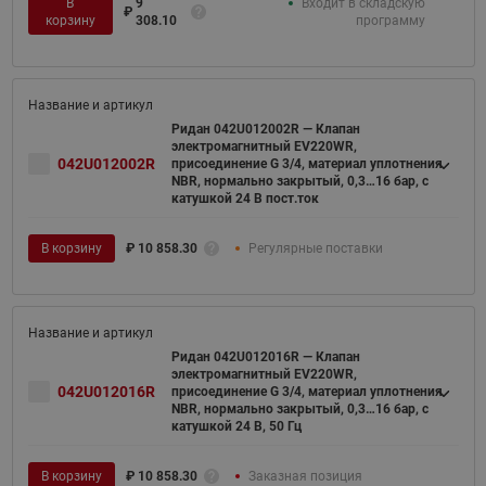
В
9
Входит в складскую
₽
корзину
308.10
программу
Ридан 042U012002R — Клапан
электромагнитный EV220WR,
042U012002R
присоединение G 3/4, материал уплотнения
NBR, нормально закрытый, 0,3…16 бар, с
катушкой 24 В пост.ток
В корзину
₽
10 858.30
Регулярные поставки
Ридан 042U012016R — Клапан
электромагнитный EV220WR,
042U012016R
присоединение G 3/4, материал уплотнения
NBR, нормально закрытый, 0,3…16 бар, с
катушкой 24 В, 50 Гц
В корзину
₽
10 858.30
Заказная позиция