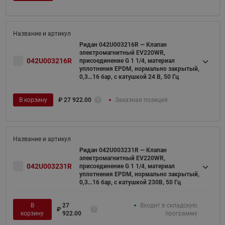
Ридан 042U003216R — Клапан
электромагнитный EV220WR,
042U003216R
присоединение G 1 1/4, материал
уплотнения EPDM, нормально закрытый,
0,3…16 бар, с катушкой 24 В, 50 Гц
В корзину
₽
27 922.00
Заказная позиция
Ридан 042U003231R — Клапан
электромагнитный EV220WR,
042U003231R
присоединение G 1 1/4, материал
уплотнения EPDM, нормально закрытый,
0,3…16 бар, с катушкой 230В, 50 Гц
В
27
Входит в складскую
₽
корзину
922.00
программу