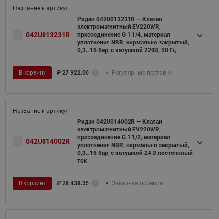
Ридан 042U013231R — Клапан
электромагнитный EV220WR,
042U013231R
присоединение G 1 1/4, материал
уплотнения NBR, нормально закрытый,
0,3…16 бар, с катушкой 220В, 50 Гц
В корзину
₽
27 922.00
Регулярные поставки
Ридан 042U014002R — Клапан
электромагнитный EV220WR,
присоединение G 1 1/2, материал
042U014002R
уплотнения NBR, нормально закрытый,
0,3…16 бар, с катушкой 24 В постоянный
ток
В корзину
₽
28 438.35
Заказная позиция