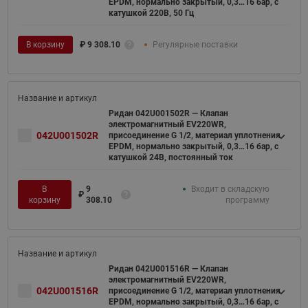
EPDM, нормально закрытый, 0,3…16 бар, с
катушкой 220В, 50 Гц
В корзину
₽
9 308.10
Регулярные поставки
Ридан 042U001502R — Клапан
электромагнитный EV220WR,
042U001502R
присоединение G 1/2, материал уплотнения
EPDM, нормально закрытый, 0,3…16 бар, с
катушкой 24В, постоянный ток
В
9
Входит в складскую
₽
корзину
308.10
программу
Ридан 042U001516R — Клапан
электромагнитный EV220WR,
042U001516R
присоединение G 1/2, материал уплотнения
EPDM, нормально закрытый, 0,3…16 бар, с