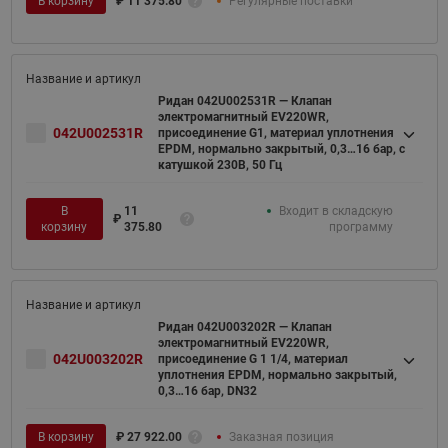
В корзину
₽
11 375.80
Регулярные поставки
Ридан 042U002531R — Клапан
электромагнитный EV220WR,
042U002531R
присоединение G1, материал уплотнения
EPDM, нормально закрытый, 0,3…16 бар, с
катушкой 230В, 50 Гц
В
11
Входит в складскую
₽
корзину
375.80
программу
Ридан 042U003202R — Клапан
электромагнитный EV220WR,
042U003202R
присоединение G 1 1/4, материал
уплотнения EPDM, нормально закрытый,
0,3…16 бар, DN32
В корзину
₽
27 922.00
Заказная позиция