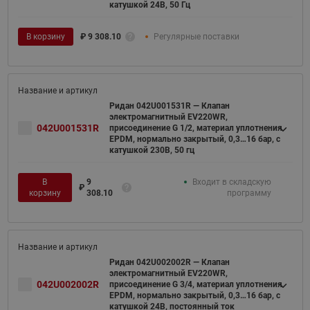
катушкой 24В, 50 Гц
В корзину
₽
9 308.10
Регулярные поставки
Ридан 042U001531R — Клапан
электромагнитный EV220WR,
042U001531R
присоединение G 1/2, материал уплотнения
EPDM, нормально закрытый, 0,3…16 бар, с
катушкой 230В, 50 гц
В
9
Входит в складскую
₽
корзину
308.10
программу
Ридан 042U002002R — Клапан
электромагнитный EV220WR,
042U002002R
присоединение G 3/4, материал уплотнения
EPDM, нормально закрытый, 0,3…16 бар, с
катушкой 24В, постоянный ток