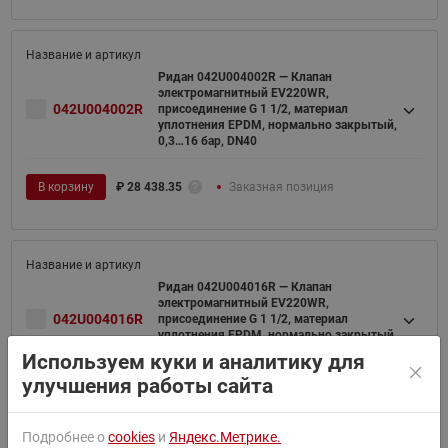
Ридан 042U004002R — Клапан
электромагнитный EV220WR,
042U004002R
присоединение G 1 1/2, материал
уплотнения EPDM, нормально закрытый,
0,3…16 бар, DN40
В корзину
₽
28 438.35
Заказная позиция
Ридан 042U004016R — Клапан
электромагнитный EV220WR,
042U004016R
присоединение G 1 1/2, материал
уплотнения EPDM, нормально закрытый,
0,3…16 бар, с катушкой 24 В, 50 Гц
Используем куки и аналитику для
улучшения работы сайта
В корзину
₽
28 438.35
Заказная позиция
Подробнее о
cookies
и
Яндекс.Метрике.