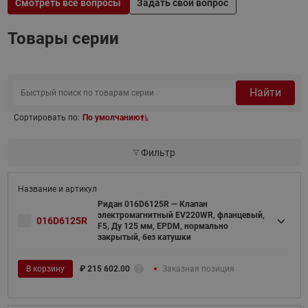
Смотреть все вопросы
Задать свой вопрос
Товары серии
Найти
Сортировать по:
По умолчанию
Фильтр
Ридан 016D6125R — Клапан
электромагнитный EV220WR, фланцевый,
016D6125R
F5, Ду 125 мм, EPDM, нормально
закрытый, без катушки
В корзину
₽
215 602.00
Заказная позиция