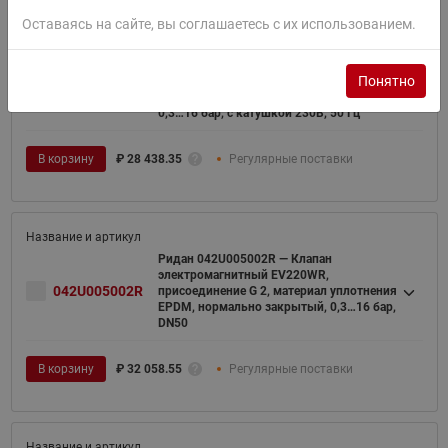
Оставаясь на сайте, вы соглашаетесь с их использованием.
Ридан 042U004031R — Клапан
электромагнитный EV220WR,
Понятно
042U004031R
присоединение G 1 1/2, материал
уплотнения EPDM, нормально закрытый,
0,3…16 бар, с катушкой 230В, 50 Гц
В корзину
₽
28 438.35
Регулярные поставки
Ридан 042U005002R — Клапан
электромагнитный EV220WR,
042U005002R
присоединение G 2, материал уплотнения
EPDM, нормально закрытый, 0,3…16 бар,
DN50
В корзину
₽
32 058.55
Регулярные поставки