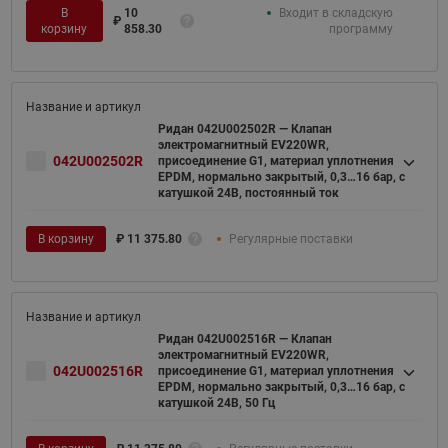
В
10
Входит в складскую
₽
корзину
858.30
программу
Ридан 042U002502R — Клапан
электромагнитный EV220WR,
042U002502R
присоединение G1, материал уплотнения
EPDM, нормально закрытый, 0,3…16 бар, с
катушкой 24В, постоянный ток
В корзину
₽
11 375.80
Регулярные поставки
Ридан 042U002516R — Клапан
электромагнитный EV220WR,
042U002516R
присоединение G1, материал уплотнения
EPDM, нормально закрытый, 0,3…16 бар, с
катушкой 24В, 50 Гц