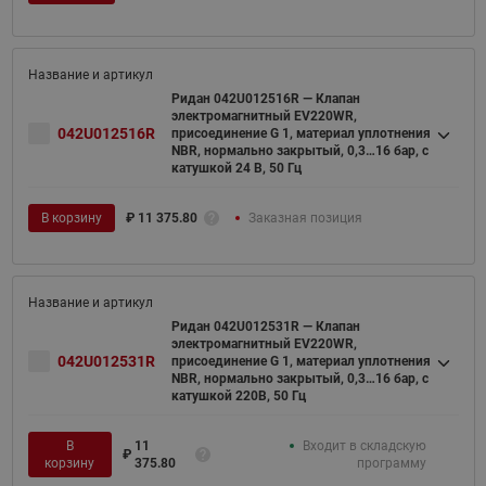
Ридан 042U012516R — Клапан
электромагнитный EV220WR,
042U012516R
присоединение G 1, материал уплотнения
NBR, нормально закрытый, 0,3…16 бар, с
катушкой 24 В, 50 Гц
В корзину
₽
11 375.80
Заказная позиция
Ридан 042U012531R — Клапан
электромагнитный EV220WR,
042U012531R
присоединение G 1, материал уплотнения
NBR, нормально закрытый, 0,3…16 бар, с
катушкой 220В, 50 Гц
В
11
Входит в складскую
₽
корзину
375.80
программу