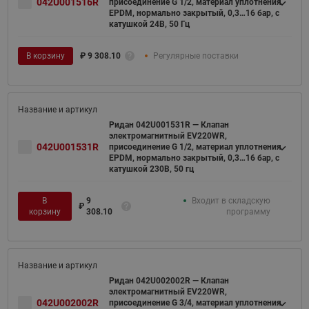
042U001516R
присоединение G 1/2, материал уплотнения
EPDM, нормально закрытый, 0,3…16 бар, с
катушкой 24В, 50 Гц
В корзину
₽
9 308.10
Регулярные поставки
Ридан 042U001531R — Клапан
электромагнитный EV220WR,
042U001531R
присоединение G 1/2, материал уплотнения
EPDM, нормально закрытый, 0,3…16 бар, с
катушкой 230В, 50 гц
В
9
Входит в складскую
₽
корзину
308.10
программу
Ридан 042U002002R — Клапан
электромагнитный EV220WR,
042U002002R
присоединение G 3/4, материал уплотнения