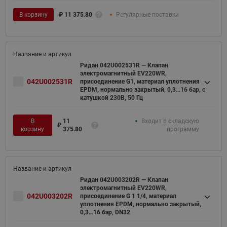
В корзину
₽
11 375.80
Регулярные поставки
Ридан 042U002531R — Клапан
электромагнитный EV220WR,
042U002531R
присоединение G1, материал уплотнения
EPDM, нормально закрытый, 0,3…16 бар, с
катушкой 230В, 50 Гц
В
11
Входит в складскую
₽
корзину
375.80
программу
Ридан 042U003202R — Клапан
электромагнитный EV220WR,
042U003202R
присоединение G 1 1/4, материал
уплотнения EPDM, нормально закрытый,
0,3…16 бар, DN32