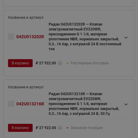
Ридан 042U013202R — Клапан
электромагнитный EV220WR,
присоединение G 1 1/4, материал
042U013202R
уплотнения NBR, нормально закрытый,
0,3…16 бар, с катушкой 24 В постоянный
ток
В корзину
₽
27 922.00
Регулярные поставки
Ридан 042U013216R — Клапан
электромагнитный EV220WR,
042U013216R
присоединение G 1 1/4, материал
уплотнения NBR, нормально закрытый,
0,3…16 бар, с катушкой 24 В, 50 Гц
В корзину
₽
27 922.00
Заказная позиция