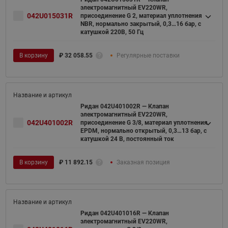
электромагнитный EV220WR,
042U015031R
присоединение G 2, материал уплотнения
NBR, нормально закрытый, 0,3…16 бар, с
катушкой 220В, 50 Гц
В корзину
₽
32 058.55
Регулярные поставки
Ридан 042U401002R — Клапан
электромагнитный EV220WR,
042U401002R
присоединение G 3/8, материал уплотнения
EPDM, нормально открытый, 0,3…13 бар, с
катушкой 24 В, постоянный ток
В корзину
₽
11 892.15
Заказная позиция
Ридан 042U401016R — Клапан
электромагнитный EV220WR,