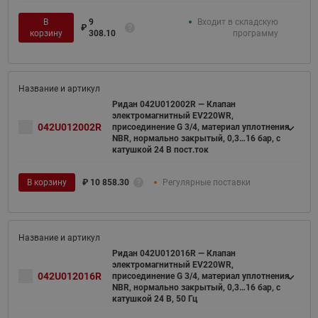
В
9
Входит в складскую
₽
корзину
308.10
программу
Ридан 042U012002R — Клапан
электромагнитный EV220WR,
042U012002R
присоединение G 3/4, материал уплотнения
NBR, нормально закрытый, 0,3…16 бар, с
катушкой 24 В пост.ток
В корзину
₽
10 858.30
Регулярные поставки
Ридан 042U012016R — Клапан
электромагнитный EV220WR,
042U012016R
присоединение G 3/4, материал уплотнения
NBR, нормально закрытый, 0,3…16 бар, с
катушкой 24 В, 50 Гц