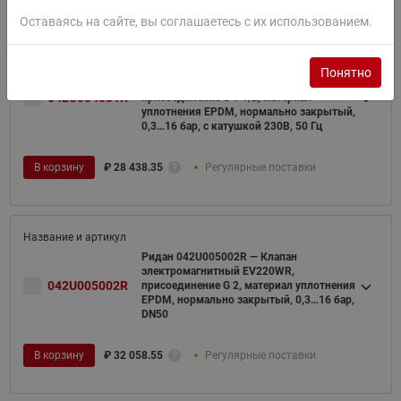
Оставаясь на сайте, вы соглашаетесь с их использованием.
Ридан 042U004031R — Клапан
Понятно
электромагнитный EV220WR,
042U004031R
присоединение G 1 1/2, материал
уплотнения EPDM, нормально закрытый,
0,3…16 бар, с катушкой 230В, 50 Гц
В корзину
₽
28 438.35
Регулярные поставки
Ридан 042U005002R — Клапан
электромагнитный EV220WR,
042U005002R
присоединение G 2, материал уплотнения
EPDM, нормально закрытый, 0,3…16 бар,
DN50
В корзину
₽
32 058.55
Регулярные поставки