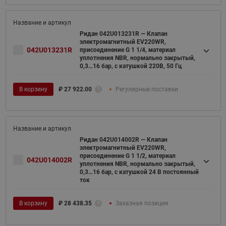
Ридан 042U013231R — Клапан
электромагнитный EV220WR,
042U013231R
присоединение G 1 1/4, материал
уплотнения NBR, нормально закрытый,
0,3…16 бар, с катушкой 220В, 50 Гц
В корзину
₽
27 922.00
Регулярные поставки
Ридан 042U014002R — Клапан
электромагнитный EV220WR,
присоединение G 1 1/2, материал
042U014002R
уплотнения NBR, нормально закрытый,
0,3…16 бар, с катушкой 24 В постоянный
ток
В корзину
₽
28 438.35
Заказная позиция