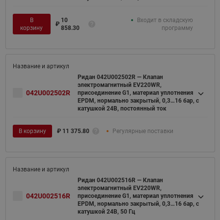
В
10
Входит в складскую
₽
корзину
858.30
программу
Ридан 042U002502R — Клапан
электромагнитный EV220WR,
042U002502R
присоединение G1, материал уплотнения
EPDM, нормально закрытый, 0,3…16 бар, с
катушкой 24В, постоянный ток
В корзину
₽
11 375.80
Регулярные поставки
Ридан 042U002516R — Клапан
электромагнитный EV220WR,
042U002516R
присоединение G1, материал уплотнения
EPDM, нормально закрытый, 0,3…16 бар, с
катушкой 24В, 50 Гц