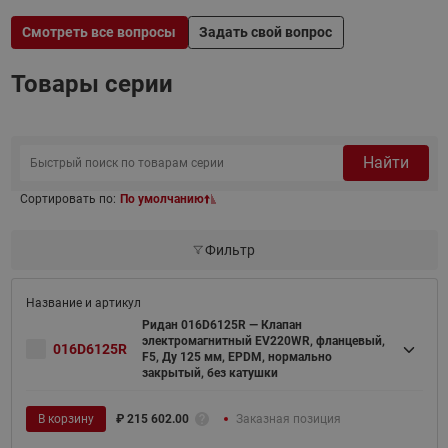
Смотреть все вопросы
Задать свой вопрос
Товары серии
Найти
Сортировать по:
По умолчанию
Фильтр
Ридан 016D6125R — Клапан
электромагнитный EV220WR, фланцевый,
016D6125R
F5, Ду 125 мм, EPDM, нормально
закрытый, без катушки
В корзину
₽
215 602.00
Заказная позиция