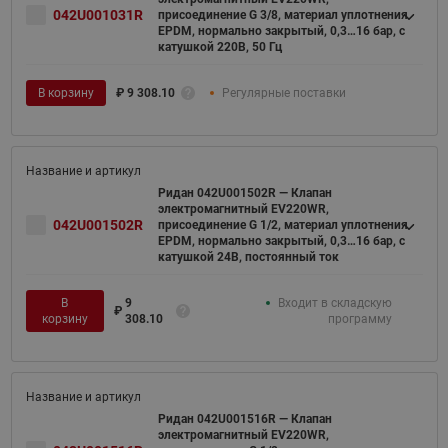
042U001031R
присоединение G 3/8, материал уплотнения
EPDM, нормально закрытый, 0,3…16 бар, с
катушкой 220В, 50 Гц
В корзину
₽
9 308.10
Регулярные поставки
Ридан 042U001502R — Клапан
электромагнитный EV220WR,
042U001502R
присоединение G 1/2, материал уплотнения
EPDM, нормально закрытый, 0,3…16 бар, с
катушкой 24В, постоянный ток
В
9
Входит в складскую
₽
корзину
308.10
программу
Ридан 042U001516R — Клапан
электромагнитный EV220WR,