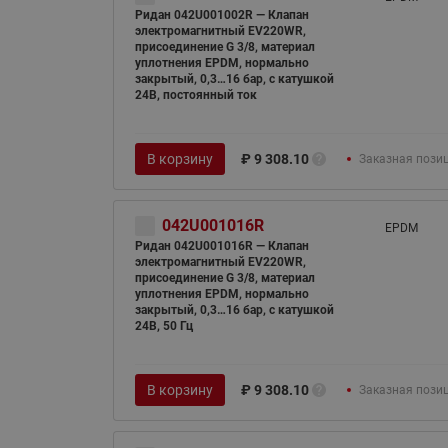
Ридан 042U001002R — Клапан
электромагнитный EV220WR,
присоединение G 3/8, материал
уплотнения EPDM, нормально
закрытый, 0,3…16 бар, с катушкой
24В, постоянный ток
В корзину
₽
9 308.10
Заказная пози
042U001016R
EPDM
Ридан 042U001016R — Клапан
электромагнитный EV220WR,
присоединение G 3/8, материал
уплотнения EPDM, нормально
закрытый, 0,3…16 бар, с катушкой
24В, 50 Гц
В корзину
₽
9 308.10
Заказная пози