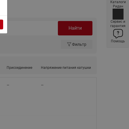
Каталоги
Латунные фильтры сетчатые
Ридан
Ридан (код 065B83xxR)
Нержавеющие фильтры
Сервис и
гарантия
сетчатые Ридан
Найти
Воздухоотводчики Airvent-R
Помощь
(Вентиляция) Ридан (код
Фильтр
06583xxR)
Компенсаторы осевые
сильфонные Ридан
Присоединение
Напряжение питания катушки
Регуляторы давления Ридан
Клапаны редукционные Ридан
—
—
Гибкие вставки
Предохранительные клапаны
RSV
Латунные краны шаровые
запорные Ридан (код