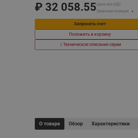
₽
32 058.55
Электрообогрев
Цена без НДС
Системы водоснабжения
Заказная позиция
Запросить счет
Положить в корзину
Техническое описание серии
О товаре
Обзор
Характеристики