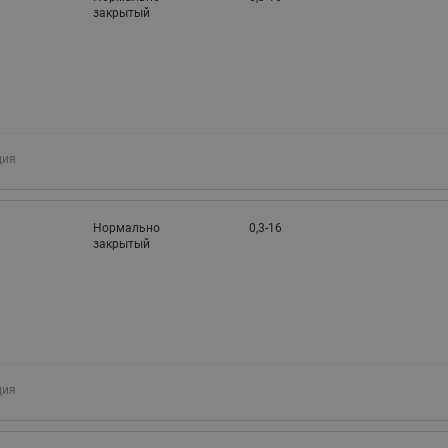
закрытый
ция
Нормально
0,3-16
закрытый
ция