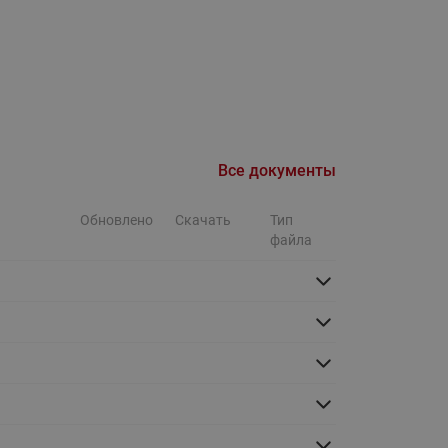
Ридан
ления
С
ые
Трубопроводная арматура
Стальные краны запорно-
Все документы
регулирующие Ридан
нкты
ра
Стальные краны шаровые
Обновлено
Скачать
Тип
запорные Ридан
файла
Привод электрический АМВ
для шаровых кранов RJIP
Premium (Премиум)
Показать все
Краны шаровые чугунные
Ридан
тоты
Латунные краны шаровые
ы
запорные Ридан (код
065B83xxR)