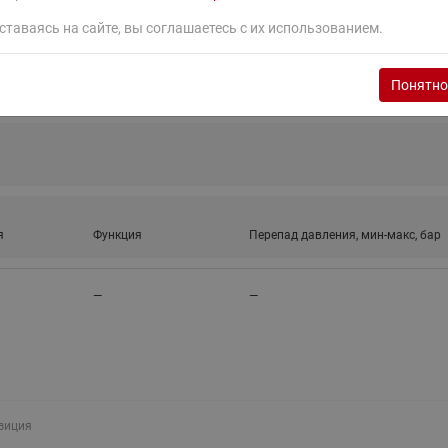
ставаясь на сайте, вы соглашаетесь с их использованием.
Понятно
я
Функция
Перепад давления, мин-макс, бар
—
—
зиция