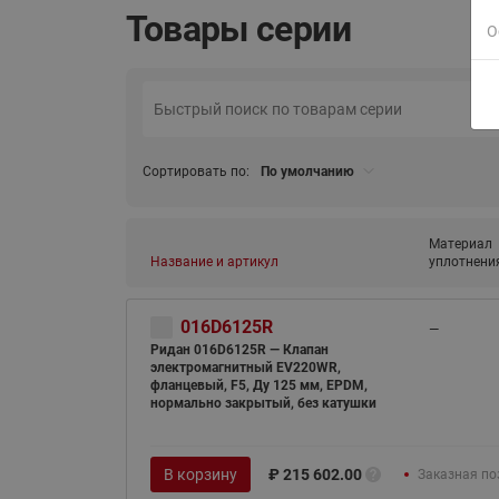
Товары серии
О
Сортировать по:
По умолчанию
Материал
Название и артикул
уплотнени
016D6125R
—
Ридан 016D6125R — Клапан
электромагнитный EV220WR,
фланцевый, F5, Ду 125 мм, EPDM,
нормально закрытый, без катушки
В корзину
₽
215 602.00
Заказная по