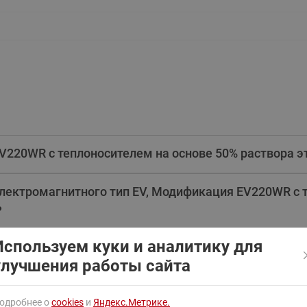
ходовыми клапанами
Преобразователь частот
Ридан RF-101
Узлы холодоснабжения с 3-
ходовыми клапанами
Узлы теплоснабжения с
комбинированным клапаном
AQT(F)-R
V220WR с теплоносителем на основе 50% раствора э
лектромагнитного тип EV, Модификация EV220WR с 
?
Используем куки и аналитику для
улучшения работы сайта
одробнее о
cookies
и
Яндекс.Метрике.