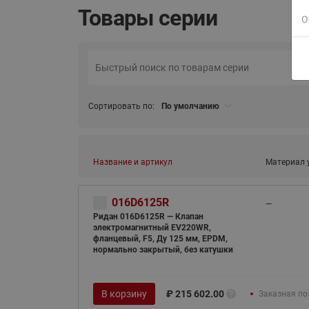
Товары серии
О
Сортировать по:
По умолчанию
Название и артикул
Материал 
016D6125R
—
Ридан 016D6125R — Клапан
электромагнитный EV220WR,
фланцевый, F5, Ду 125 мм, EPDM,
нормально закрытый, без катушки
В корзину
₽
215 602.00
Заказная по