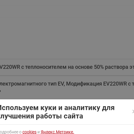
ходовыми клапанами
Преобразователь частот
Ридан RF-101
Узлы холодоснабжения с 3-
ходовыми клапанами
Узлы теплоснабжения с
комбинированным клапаном
AQT(F)-R
V220WR с теплоносителем на основе 50% раствора э
лектромагнитного тип EV, Модификация EV220WR с 
?
Используем куки и аналитику для
улучшения работы сайта
одробнее о
cookies
и
Яндекс.Метрике.