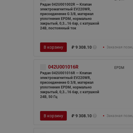
Ридан 042U001002R — Клапан
электромагнитный EV220WR,
присоединение G 3/8, материал
уплотнения EPDM, нормально
закрытый, 0,3…16 бар, с катушкой
24В, постоянный ток
В корзину
₽
9 308.10
Заказная пози
042U001016R
EPDM
Ридан 042U001016R — Клапан
электромагнитный EV220WR,
присоединение G 3/8, материал
уплотнения EPDM, нормально
закрытый, 0,3…16 бар, с катушкой
24В, 50 Гц
В корзину
₽
9 308.10
Заказная пози