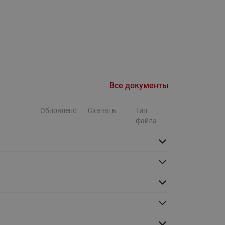
Ридан
ления
С
ые
Трубопроводная арматура
Стальные краны запорно-
Все документы
регулирующие Ридан
нкты
ра
Стальные краны шаровые
Обновлено
Скачать
Тип
запорные Ридан
файла
Привод электрический АМВ
для шаровых кранов RJIP
Premium (Премиум)
Показать все
Краны шаровые чугунные
Ридан
тоты
Латунные краны шаровые
ы
запорные Ридан (код
065B83xxR)