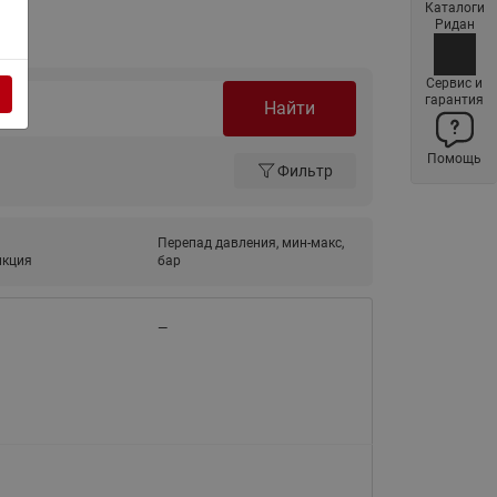
Каталоги
Латунные фильтры сетчатые
Ридан
Ридан (код 065B83xxR)
Нержавеющие фильтры
Сервис и
гарантия
сетчатые Ридан
Найти
Воздухоотводчики Airvent-R
Помощь
(Вентиляция) Ридан (код
Фильтр
06583xxR)
Компенсаторы осевые
Перепад давления, мин-макс,
сильфонные Ридан
нкция
бар
Регуляторы давления Ридан
Клапаны редукционные Ридан
—
Гибкие вставки
Предохранительные клапаны
RSV
Латунные краны шаровые
запорные Ридан (код