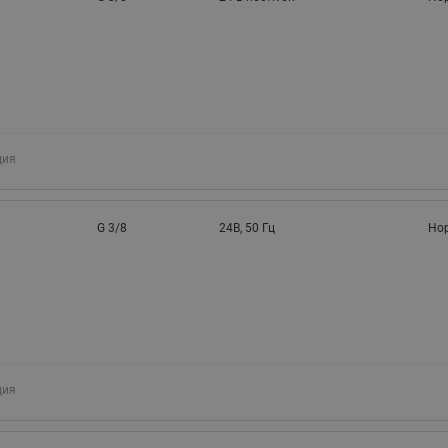
ция
G 3/8
24В, 50 Гц
Но
ция