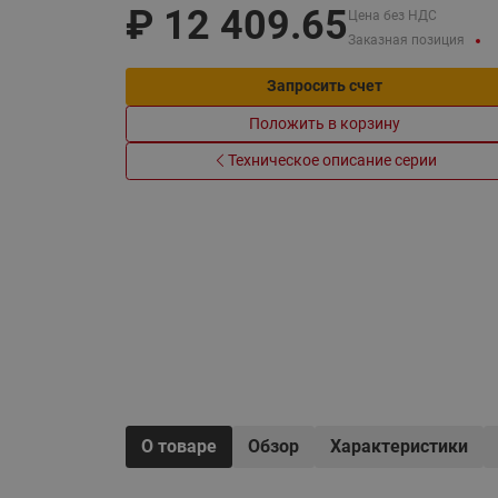
₽
12 409.65
Цена без НДС
Системы водоснабжения
Заказная позиция
Запросить счет
Положить в корзину
Техническое описание серии
О товаре
Обзор
Характеристики