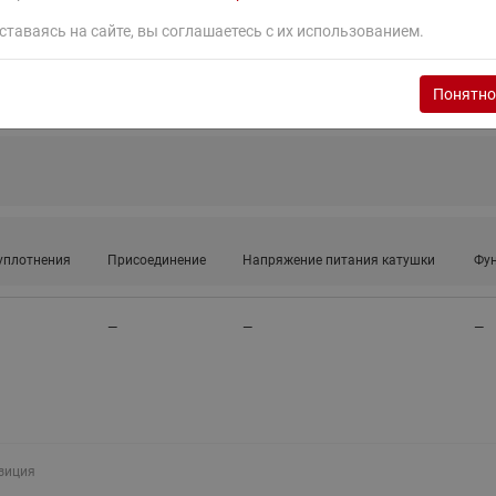
ставаясь на сайте, вы соглашаетесь с их использованием.
Понятно
уплотнения
Присоединение
Напряжение питания катушки
Фу
—
—
—
зиция