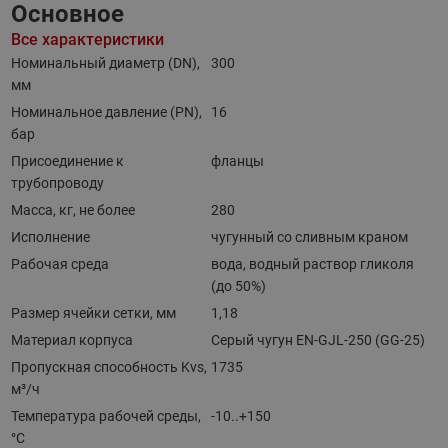
Основное
Все характеристики
Номинальный диаметр (DN),
300
мм
Номинальное давление (PN),
16
бар
Присоединение к
фланцы
трубопроводу
Масса, кг, не более
280
Исполнение
чугунный со сливным краном
Рабочая среда
вода, водный раствор гликоля
(до 50%)
Размер ячейки сетки, мм
1,18
Материал корпуса
Серый чугун EN-GJL-250 (GG-25)
Пропускная способность Kvs,
1735
м³/ч
Температура рабочей среды,
-10..+150
°С