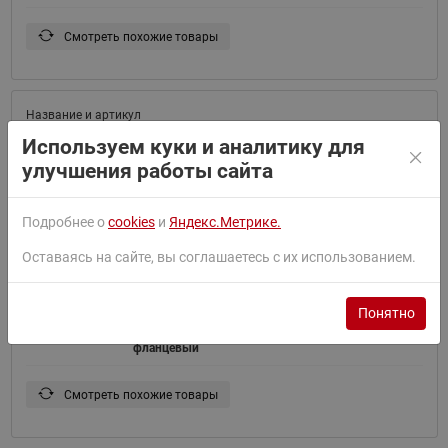
Смотреть похожие товары
Danfoss 065B7773 — Фильтр сетчатый FVF
Используем куки и аналитику для
065B7773
DN32, PN25, чугунный с пробкой,
улучшения работы сайта
фланцевый
Смотреть похожие товары
Подробнее о
cookies
и
Яндекс.Метрике.
Оставаясь на сайте, вы соглашаетесь с их использованием.
Понятно
Danfoss 065B7774 — Фильтр сетчатый FVF
065B7774
DN40, PN25, чугунный с пробкой,
фланцевый
Смотреть похожие товары