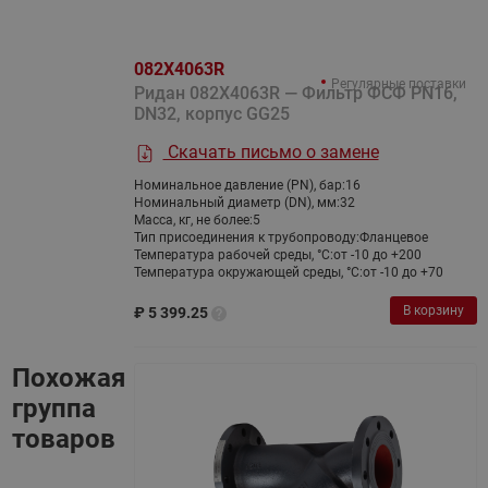
082X4063R
Регулярные поставки
Ридан 082X4063R — Фильтр ФСФ PN16,
DN32, корпус GG25
Скачать письмо о замене
Номинальное давление (PN), бар:
16
Номинальный диаметр (DN), мм:
32
Масса, кг, не более:
5
Тип присоединения к трубопроводу:
Фланцевое
Температура рабочей среды, °С:
от -10 до +200
Температура окружающей среды, °С:
от -10 до +70
В корзину
₽
5 399.25
Похожая
группа
товаров