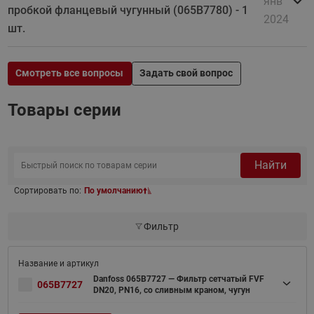
янв
пробкой фланцевый чугунный (065B7780) - 1
2024
шт.
Смотреть все вопросы
Задать свой вопрос
Товары серии
Найти
Сортировать по:
По умолчанию
Фильтр
Danfoss 065B7727 — Фильтр сетчатый FVF
065B7727
DN20, PN16, со сливным краном, чугун