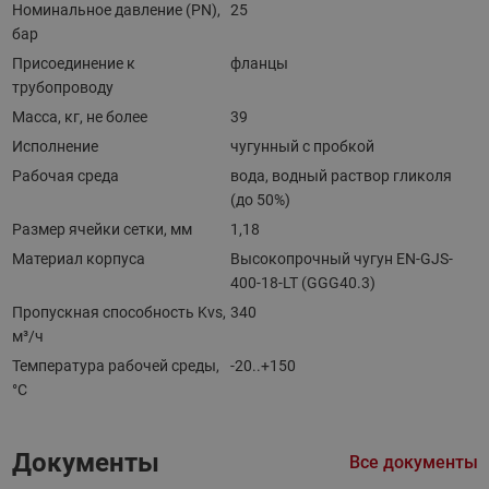
Номинальное давление (PN),
25
бар
Присоединение к
фланцы
трубопроводу
Масса, кг, не более
39
Исполнение
чугунный с пробкой
Рабочая среда
вода, водный раствор гликоля
(до 50%)
Размер ячейки сетки, мм
1,18
Материал корпуса
Высокопрочный чугун EN-GJS-
400-18-LT (GGG40.3)
Пропускная способность Kvs,
340
м³/ч
Температура рабочей среды,
-20..+150
°С
Документы
Все документы