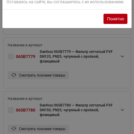
Оставаясь на сайте, вы соглашаетесь с их использованием.
065B7778
DN100, PN25, чугунный с пробкой,
фланцевый
Понятно
Смотреть похожие товары
Danfoss 065B7779 — Фильтр сетчатый FVF
065B7779
DN125, PN25, чугунный с пробкой,
фланцевый
Смотреть похожие товары
Danfoss 065B7780 — Фильтр сетчатый FVF
065B7780
DN150, PN25, чугунный с пробкой,
фланцевый
Смотреть похожие товары