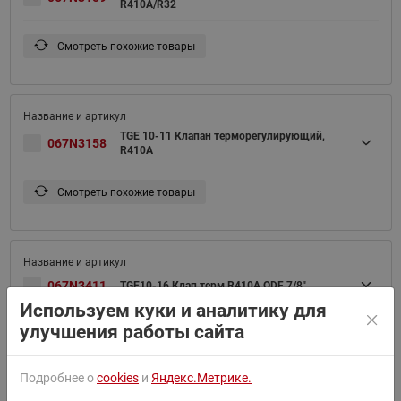
R410A/R32
Смотреть похожие товары
TGE 10-11 Клапан терморегулирующий,
067N3158
R410A
Смотреть похожие товары
067N3411
TGE10-16 Клап терм R410A ODF 7/8"
Используем куки и аналитику для
улучшения работы сайта
Смотреть похожие товары
Подробнее о
cookies
и
Яндекс.Метрике.