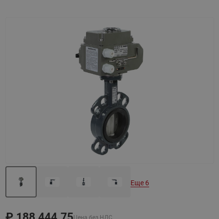
Назад
Вперед
Еще 6
₽
188 444.75
Цена без НДС