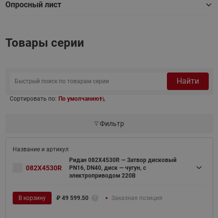
Опросный лист
Товары серии
Найти
Сортировать по:
По умолчанию
Фильтр
Ридан 082X4530R — Затвор дисковый
082X4530R
PN16, DN40, диск — чугун, с
электроприводом 220В
В корзину
₽
49 599.50
Заказная позиция