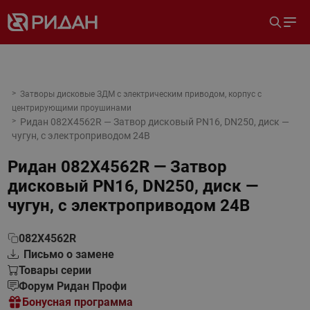
Затворы дисковые ЗДМ с электрическим приводом, корпус с
центрирующими проушинами
Ридан 082X4562R — Затвор дисковый PN16, DN250, диск —
чугун, с электроприводом 24В
Ридан 082X4562R — Затвор
дисковый PN16, DN250, диск —
чугун, с электроприводом 24В
082X4562R
Письмо о замене
Товары серии
Форум Ридан Профи
Бонусная программа