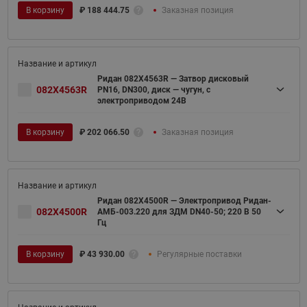
В корзину
₽
188 444.75
Заказная позиция
Ридан 082X4563R — Затвор дисковый
082X4563R
PN16, DN300, диск — чугун, с
электроприводом 24В
В корзину
₽
202 066.50
Заказная позиция
Ридан 082X4500R — Электропривод Ридан-
082X4500R
АМБ-003.220 для ЗДМ DN40-50; 220 В 50
Гц
В корзину
₽
43 930.00
Регулярные поставки