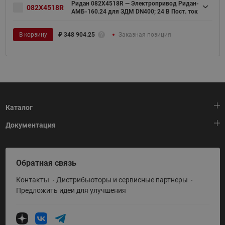
Ридан 082X4518R — Электропривод Ридан-
082X4518R
АМБ-160.24 для ЗДМ DN400; 24 В Пост. ток
В корзину
₽
348 904.25
Заказная позиция
Каталог
Документация
Тепловая автоматика
Холодильная техника
HeatPlatform (Тепловая платформа)
Обратная связь
Приводная техника
Полезные программы и инструменты
Контакты
Дистрибьюторы и сервисные партнеры
Промышленная автоматика
Условия поставки
Предложить идеи для улучшения
Теплый пол и снеготаяние
Политика по использованию ТЗ Ридан
Теплообменное оборудование