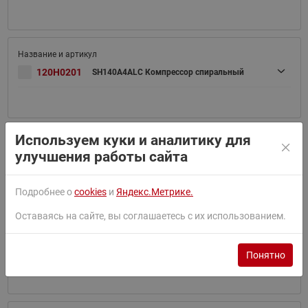
120H0201
SH140A4ALC Компрессор спиральный
Используем куки и аналитику для
улучшения работы сайта
120H0202
SH140A4ALB Компрессор спиральный
Подробнее о
cookies
и
Яндекс.Метрике.
Оставаясь на сайте, вы соглашаетесь с их использованием.
120H0023
SH161A4ALC Компрессор спиральный
Понятно