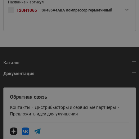
120H1065
SH485A4ABA Компрессор герметичный
Каталог
Документация
Тепловая автоматика
Холодильная техника
HeatPlatform (Тепловая платформа)
Обратная связь
Приводная техника
Полезные программы и инструменты
Контакты
Дистрибьюторы и сервисные партнеры
Промышленная автоматика
Условия поставки
Предложить идеи для улучшения
Теплый пол и снеготаяние
Политика по использованию ТЗ Ридан
Теплообменное оборудование