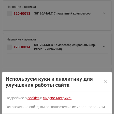
120H0013
SH120A4ALC Спиральный компрессор
SH120A4ALC Компрессор спиральный(пр.
120H0014
класс 1770947250)
Используем куки и аналитику для
120H0201
SH140A4ALC Компрессор спиральный
улучшения работы сайта
Подробнее о
cookies
и
Яндекс.Метрике.
Оставаясь на сайте, вы соглашаетесь с их использованием.
120H0202
SH140A4ALB Компрессор спиральный