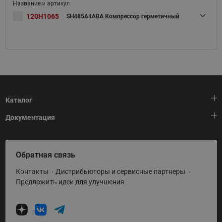
120H1065
SH485A4ABA Компрессор герметичный
Каталог
Документация
Тепловая автоматика
Холодильная техника
HeatPlatform (Тепловая платформа)
Обратная связь
Приводная техника
Полезные программы и инструменты
Контакты
Дистрибьюторы и сервисные партнеры
Промышленная автоматика
Условия поставки
Предложить идеи для улучшения
Теплый пол и снеготаяние
Политика по использованию ТЗ Ридан
Теплообменное оборудование