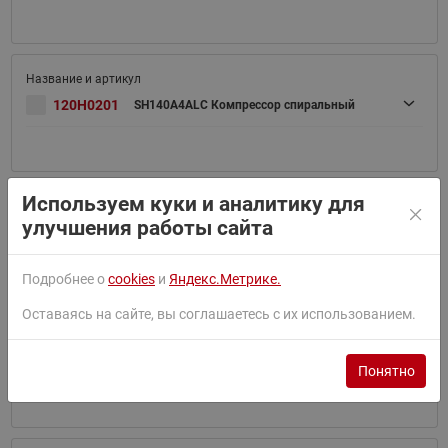
120H0201
SH140A4ALC Компрессор спиральный
Используем куки и аналитику для
улучшения работы сайта
120H0202
SH140A4ALB Компрессор спиральный
Подробнее о
cookies
и
Яндекс.Метрике.
Оставаясь на сайте, вы соглашаетесь с их использованием.
120H0023
SH161A4ALC Компрессор спиральный
Понятно