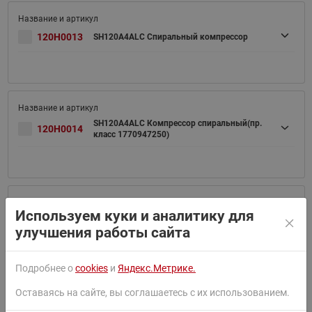
120H0013
SH120A4ALC Спиральный компрессор
SH120A4ALC Компрессор спиральный(пр.
120H0014
класс 1770947250)
Используем куки и аналитику для
120H0201
SH140A4ALC Компрессор спиральный
улучшения работы сайта
Подробнее о
cookies
и
Яндекс.Метрике.
Оставаясь на сайте, вы соглашаетесь с их использованием.
120H0202
SH140A4ALB Компрессор спиральный