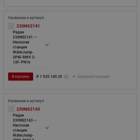
230NS2141
Ридан
230NS2141 —
Насосная
станция
WaterJump-
2PM-RMV 3-
12F-PN16
В корзину
₽
1 525 140.35
Заказная позиция
230NS2143
Ридан
230NS2143 —
Насосная
станция
WaterJump-