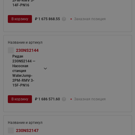
2PM-RMV 3-
14F-PN16
В корзину
₽
1 675 868.55
Заказная позиция
230NS2144
Ридан
230NS2144 —
Насосная
станция
WaterJump-
2PM-RMV 3-
15F-PN16
В корзину
₽
1 686 571.60
Заказная позиция
230NS2147