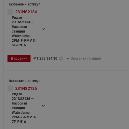
231NS2134
Ридан
231NS2134 —
Насосная
станция
WaterJump-
2PM-F-RMV 3-
5F-PN16
В корзину
₽
1 293 384.30
Заказная позиция
231NS2136
Ридан
231NS2136 —
Насосная
станция
WaterJump-
2PM-F-RMV 3-
7F-PN16