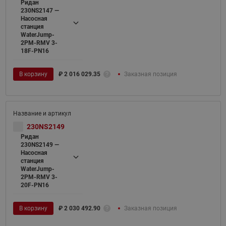
Ридан
230NS2147 —
Насосная
станция
WaterJump-
2PM-RMV 3-
18F-PN16
В корзину
₽
2 016 029.35
Заказная позиция
230NS2149
Ридан
230NS2149 —
Насосная
станция
WaterJump-
2PM-RMV 3-
20F-PN16
В корзину
₽
2 030 492.90
Заказная позиция