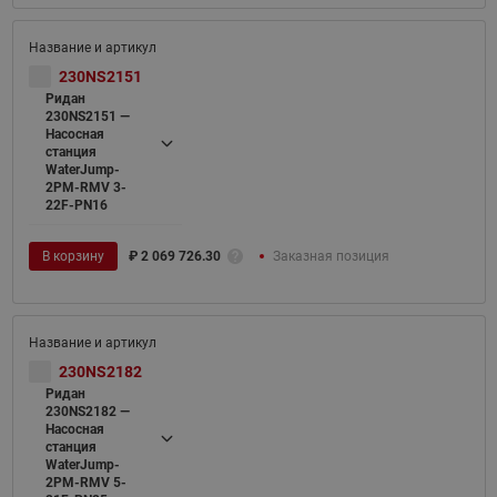
230NS2151
Ридан
230NS2151 —
Насосная
станция
WaterJump-
2PM-RMV 3-
22F-PN16
В корзину
₽
2 069 726.30
Заказная позиция
230NS2182
Ридан
230NS2182 —
Насосная
станция
WaterJump-
2PM-RMV 5-