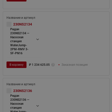
230NS2134
Ридан
230NS2134 —
Насосная
станция
WaterJump-
2PM-RMV 3-
5F-PN16
В корзину
₽
1 234 625.05
Заказная позиция
230NS2136
Ридан
230NS2136 —
Насосная
станция
WaterJump-