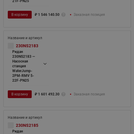
21F-PN25
В корзину
₽
1 546 140.50
Заказная позиция
230NS2183
Ридан
230NS2183 —
Насосная
станция
WaterJump-
2PM-RMV 5-
22F-PN25
В корзину
₽
1 601 492.30
Заказная позиция
230NS2185
Ридан