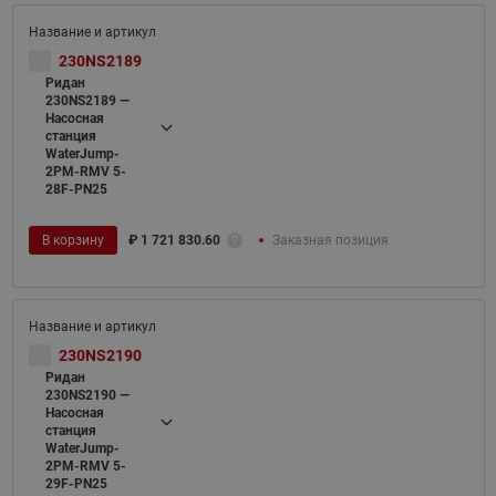
230NS2189
Ридан
230NS2189 —
Насосная
станция
WaterJump-
2PM-RMV 5-
28F-PN25
В корзину
₽
1 721 830.60
Заказная позиция
230NS2190
Ридан
230NS2190 —
Насосная
станция
WaterJump-
2PM-RMV 5-
29F-PN25