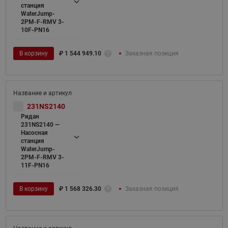
станция
WaterJump-
2PM-F-RMV 3-
10F-PN16
В корзину
₽
1 544 949.10
Заказная позиция
231NS2140
Ридан
231NS2140 —
Насосная
станция
WaterJump-
2PM-F-RMV 3-
11F-PN16
В корзину
₽
1 568 326.30
Заказная позиция