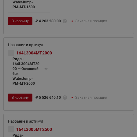
WaterJump-
PM-MT-1500
В корзину
₽
4 263 280.00
Заказная позиция
164L3004MT2000
Ридан
164L3004MT20
00 — Основной
бак
WaterJump-
PM-MT-2000
В корзину
₽
5 526 640.10
Заказная позиция
164L3005MT2500
Ридан