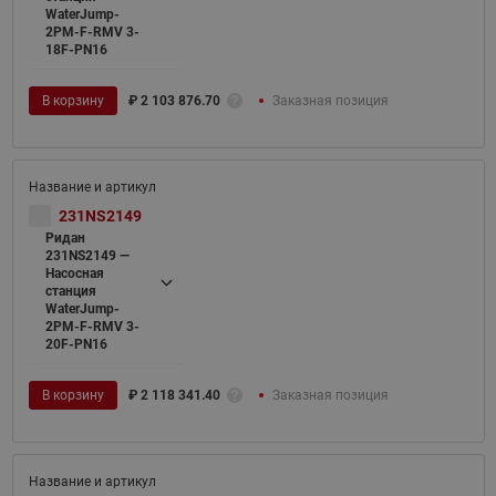
WaterJump-
2PM-F-RMV 3-
18F-PN16
В корзину
₽
2 103 876.70
Заказная позиция
231NS2149
Ридан
231NS2149 —
Насосная
станция
WaterJump-
2PM-F-RMV 3-
20F-PN16
В корзину
₽
2 118 341.40
Заказная позиция