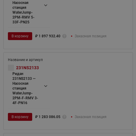
Насосная
станция
WaterJump-
2PM-RMV 5-
33F-PN25
В корзину
₽
1 897 932.40
Заказная позиция
231NS2133
Ридан
231NS2133 —
Насосная
станция
WaterJump-
2PM-F-RMV 3-
4F-PN16
В корзину
₽
1 283 086.05
Заказная позиция