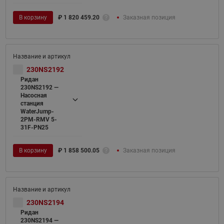
В корзину
₽
1 820 459.20
Заказная позиция
230NS2192
Ридан
230NS2192 —
Насосная
станция
WaterJump-
2PM-RMV 5-
31F-PN25
В корзину
₽
1 858 500.05
Заказная позиция
230NS2194
Ридан
230NS2194 —