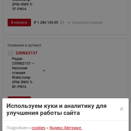
2PM-RMV 3-
7F-PN16
В корзину
₽
1 286 145.05
Заказная позиция
230NS2137
Ридан
230NS2137 —
Насосная
станция
WaterJump-
2PM-RMV 3-
8F-PN16
В корзину
₽
1 300 416.55
Заказная позиция
Используем куки и аналитику для
улучшения работы сайта
Подробнее о
cookies
и
Яндекс.Метрике.
230NS2139