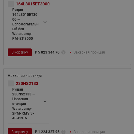
164L3015ET3000
Ридан
164L3015ET30
00 —
Вспомогательн
ый бак
WaterJump-
PM-ET-3000
В корзину
₽
5 823 344.70
Заказная позиция
230NS2133
Ридан
230NS2133 —
Насосная
станция
WaterJump-
2PM-RMV 3-
4F-PN16
В корзину
₽
1 224 327.95
Заказная позиция