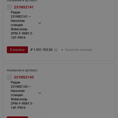
231NS2141
Ридан
231NS2141 —
Насосная
станция
WaterJump-
2PM-F-RMV 3-
12F-PN16
В корзину
₽
1 591 703.50
Заказная позиция
231NS2143
Ридан
231NS2143 —
Насосная
станция
WaterJump-
2PM-F-RMV 3-
14F-PN16