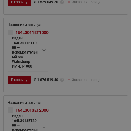
В корзину
₽
1 529 049.20
Заказная позиция
164L3011ET1000
Ридан
164L3011ET10
00 —
Вспомогательн
ый бак
WaterJump-
PM-ET-1000
В корзину
₽
1 876 519.40
Заказная позиция
164L3013ET2000
Ридан
164L3013ET20
00 —
Вспомогательн