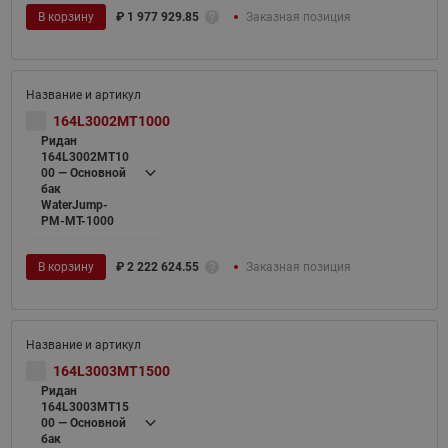
В корзину
₽
1 977 929.85
Заказная позиция
164L3002MT1000
Ридан
164L3002MT10
00 — Основной
бак
WaterJump-
PM-MT-1000
В корзину
₽
2 222 624.55
Заказная позиция
164L3003MT1500
Ридан
164L3003MT15
00 — Основной
бак