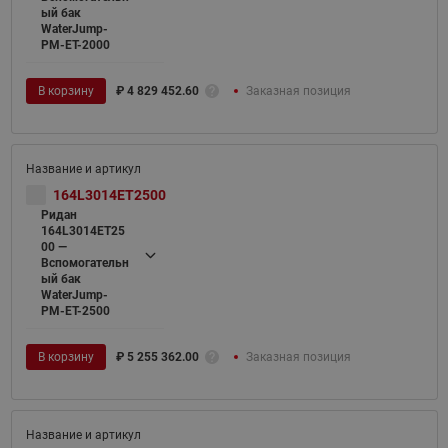
ый бак
WaterJump-
PM-ET-2000
В корзину
₽
4 829 452.60
Заказная позиция
164L3014ET2500
Ридан
164L3014ET25
00 —
Вспомогательн
ый бак
WaterJump-
PM-ET-2500
В корзину
₽
5 255 362.00
Заказная позиция