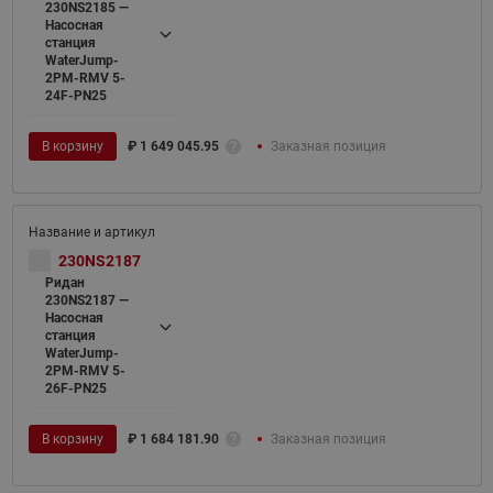
230NS2185 —
Насосная
станция
WaterJump-
2PM-RMV 5-
24F-PN25
В корзину
₽
1 649 045.95
Заказная позиция
230NS2187
Ридан
230NS2187 —
Насосная
станция
WaterJump-
2PM-RMV 5-
26F-PN25
В корзину
₽
1 684 181.90
Заказная позиция