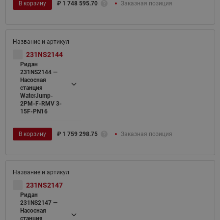
В корзину
₽
1 748 595.70
Заказная позиция
231NS2144
Ридан
231NS2144 —
Насосная
станция
WaterJump-
2PM-F-RMV 3-
15F-PN16
В корзину
₽
1 759 298.75
Заказная позиция
231NS2147
Ридан
231NS2147 —
Насосная
станция