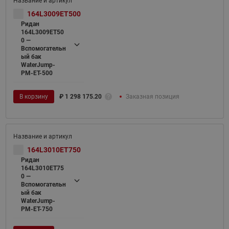
164L3009ET500
Ридан
164L3009ET50
0 —
Вспомогательн
ый бак
WaterJump-
PM-ET-500
В корзину
₽
1 298 175.20
Заказная позиция
164L3010ET750
Ридан
164L3010ET75
0 —
Вспомогательн
ый бак
WaterJump-
PM-ET-750