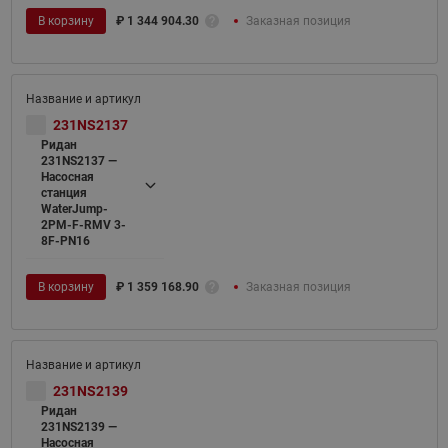
В корзину
₽
1 344 904.30
Заказная позиция
231NS2137
Ридан
231NS2137 —
Насосная
станция
WaterJump-
2PM-F-RMV 3-
8F-PN16
В корзину
₽
1 359 168.90
Заказная позиция
231NS2139
Ридан
231NS2139 —
Насосная