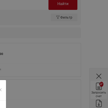
Найти
ы
Нержавеющие краны шаровые
запорные Ридан
Фильтр
Затворы дисковые Ридан
Латунные обратные клапаны
Ридан
Чугунные обратные клапаны/
затворы Ридан
Нержавеющие обратные
00
клапаны Ридан
Фильтры сетчатые Ридан ФСФ
я
Балансировочные клапаны для
наружных систем
₽
Сильфонные компенсаторы
00
для наружных систем
Запросить
счет
Фильтры сетчатые Ридан ФСФ
для наружных систем
я