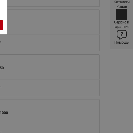
Каталоги
Латунные фильтры сетчатые
Ридан
Ридан (код 065B83xxR)
Нержавеющие фильтры
Сервис и
00
гарантия
сетчатые Ридан
Воздухоотводчики Airvent-R
я
Помощь
(Вентиляция) Ридан (код
06583xxR)
Компенсаторы осевые
сильфонные Ридан
50
Регуляторы давления Ридан
Клапаны редукционные Ридан
я
Гибкие вставки
Предохранительные клапаны
RSV
1000
Латунные краны шаровые
запорные Ридан (код
я