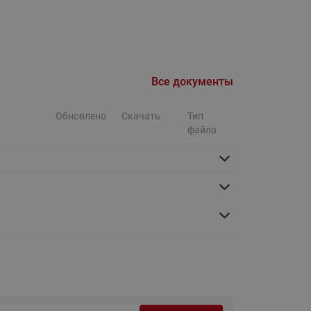
Ридан
ления
С
ые
Трубопроводная арматура
Все документы
Стальные краны запорно-
Обновлено
Скачать
Тип
регулирующие Ридан
нкты
файла
ра
Стальные краны шаровые
запорные Ридан
Привод электрический АМВ
для шаровых кранов RJIP
Premium (Премиум)
Показать все
Краны шаровые чугунные
Ридан
тоты
Латунные краны шаровые
ы
запорные Ридан (код
065B83xxR)