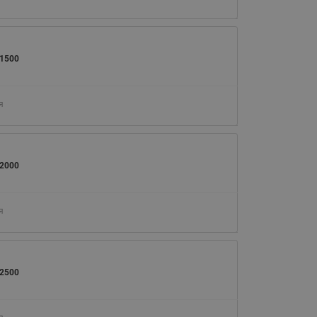
065B82xxR)
Латунные фильтры сетчатые
Ридан (код 065B82xxR)
1500
Воздухоотводчики Airvent-R
Ридан (код 06582xxR)
я
2000
я
2500