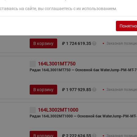
ставаясь на сайте, вы соглашаетесь с их использованием.
164L3000MT300
Ридан 164L3000MT300 — Основной бак WaterJump-PM-MT-3
Понятно
В корзину
₽
1 724 619.35
Заказная позици
164L3001MT750
Ридан 164L3001MT750 — Основной бак WaterJump-PM-MT-7
В корзину
₽
1 977 929.85
Заказная позици
164L3002MT1000
Ридан 164L3002MT1000 — Основной бак WaterJump-PM-MT-
В корзину
₽
2 222 624.55
Заказная позици