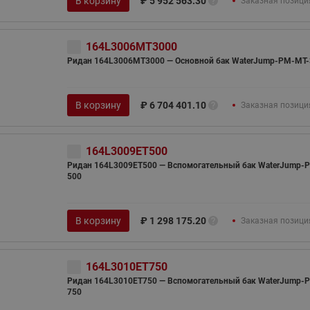
В корзину
₽
5 952 563.30
Заказная позици
164L3006MT3000
Ридан 164L3006MT3000 — Основной бак WaterJump-PM-MT-
В корзину
₽
6 704 401.10
Заказная позици
164L3009ET500
Ридан 164L3009ET500 — Вспомогательный бак WaterJump-P
500
В корзину
₽
1 298 175.20
Заказная позици
164L3010ET750
Ридан 164L3010ET750 — Вспомогательный бак WaterJump-P
750