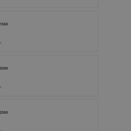
065B82xxR)
Латунные фильтры сетчатые
Ридан (код 065B82xxR)
1500
Воздухоотводчики Airvent-R
Ридан (код 06582xxR)
я
2000
я
2500