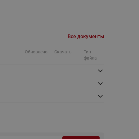
Ридан
ления
С
ые
Трубопроводная арматура
Все документы
Стальные краны запорно-
Обновлено
Скачать
Тип
регулирующие Ридан
нкты
файла
ра
Стальные краны шаровые
запорные Ридан
Привод электрический АМВ
для шаровых кранов RJIP
Premium (Премиум)
Показать все
Краны шаровые чугунные
Ридан
тоты
Латунные краны шаровые
ы
запорные Ридан (код
065B83xxR)