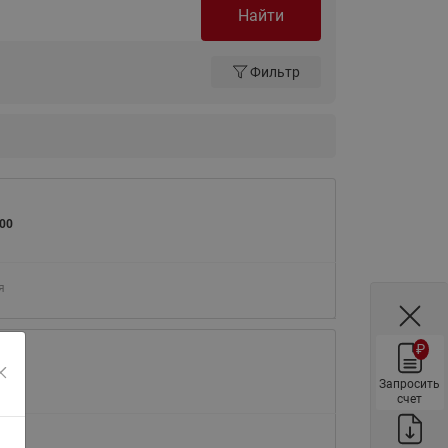
Найти
ы
Нержавеющие краны шаровые
запорные Ридан
Фильтр
Затворы дисковые Ридан
Латунные обратные клапаны
Ридан
Чугунные обратные клапаны/
затворы Ридан
Нержавеющие обратные
00
клапаны Ридан
Фильтры сетчатые Ридан ФСФ
я
Балансировочные клапаны для
наружных систем
₽
Сильфонные компенсаторы
00
для наружных систем
Запросить
счет
Фильтры сетчатые Ридан ФСФ
для наружных систем
я