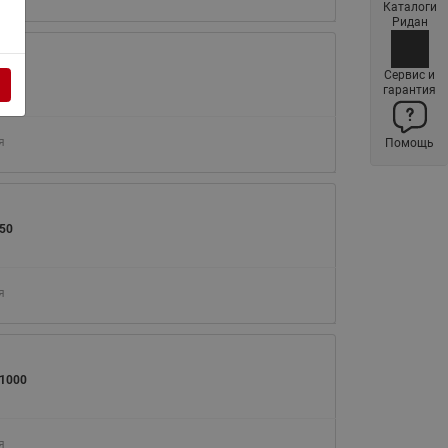
Каталоги
Латунные фильтры сетчатые
Ридан
Ридан (код 065B83xxR)
Нержавеющие фильтры
Сервис и
00
гарантия
сетчатые Ридан
Воздухоотводчики Airvent-R
я
Помощь
(Вентиляция) Ридан (код
06583xxR)
Компенсаторы осевые
сильфонные Ридан
50
Регуляторы давления Ридан
Клапаны редукционные Ридан
я
Гибкие вставки
Предохранительные клапаны
RSV
1000
Латунные краны шаровые
запорные Ридан (код
я