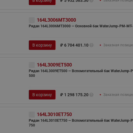
В корзину
₽
5 952 563.30
Заказная позици
164L3006MT3000
Ридан 164L3006MT3000 — Основной бак WaterJump-PM-MT-
В корзину
₽
6 704 401.10
Заказная позици
164L3009ET500
Ридан 164L3009ET500 — Вспомогательный бак WaterJump-P
500
В корзину
₽
1 298 175.20
Заказная позици
164L3010ET750
Ридан 164L3010ET750 — Вспомогательный бак WaterJump-P
750