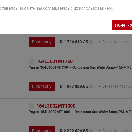
ставаясь на сайте, вы соглашаетесь с их использованием.
164L3000MT300
Ридан 164L3000MT300 — Основной бак WaterJump-PM-MT-3
Понятно
В корзину
₽
1 724 619.35
Заказная позици
164L3001MT750
Ридан 164L3001MT750 — Основной бак WaterJump-PM-MT-7
В корзину
₽
1 977 929.85
Заказная позици
164L3002MT1000
Ридан 164L3002MT1000 — Основной бак WaterJump-PM-MT-
В корзину
₽
2 222 624.55
Заказная позици