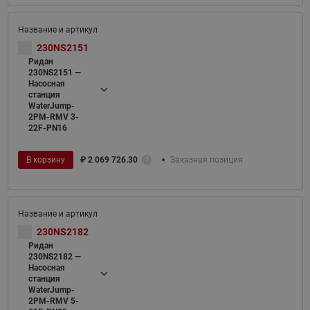
230NS2151
Ридан
230NS2151 —
Насосная
станция
WaterJump-
2PM-RMV 3-
22F-PN16
В корзину
₽
2 069 726.30
Заказная позиция
230NS2182
Ридан
230NS2182 —
Насосная
станция
WaterJump-
2PM-RMV 5-