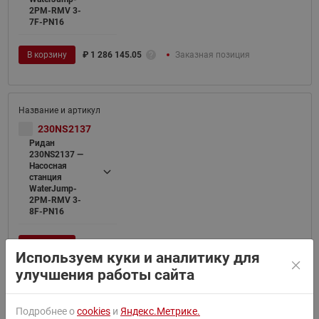
2PM-RMV 3-
7F-PN16
В корзину
₽
1 286 145.05
Заказная позиция
230NS2137
Ридан
230NS2137 —
Насосная
станция
WaterJump-
2PM-RMV 3-
8F-PN16
В корзину
₽
1 300 416.55
Заказная позиция
Используем куки и аналитику для
улучшения работы сайта
Подробнее о
cookies
и
Яндекс.Метрике.
230NS2139