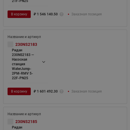
21F-PN25
В корзину
₽
1 546 140.50
Заказная позиция
230NS2183
Ридан
230NS2183 —
Насосная
станция
WaterJump-
2PM-RMV 5-
22F-PN25
В корзину
₽
1 601 492.30
Заказная позиция
230NS2185
Ридан