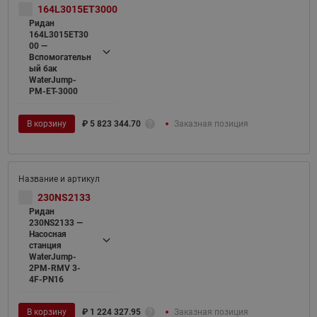
164L3015ET3000
Ридан
164L3015ET30
00 —
Вспомогательн
ый бак
WaterJump-
PM-ET-3000
В корзину
₽
5 823 344.70
Заказная позиция
230NS2133
Ридан
230NS2133 —
Насосная
станция
WaterJump-
2PM-RMV 3-
4F-PN16
В корзину
₽
1 224 327.95
Заказная позиция