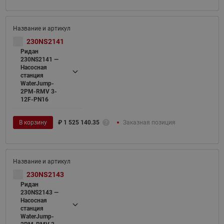
230NS2141
Ридан
230NS2141 —
Насосная
станция
WaterJump-
2PM-RMV 3-
12F-PN16
В корзину
₽
1 525 140.35
Заказная позиция
230NS2143
Ридан
230NS2143 —
Насосная
станция
WaterJump-