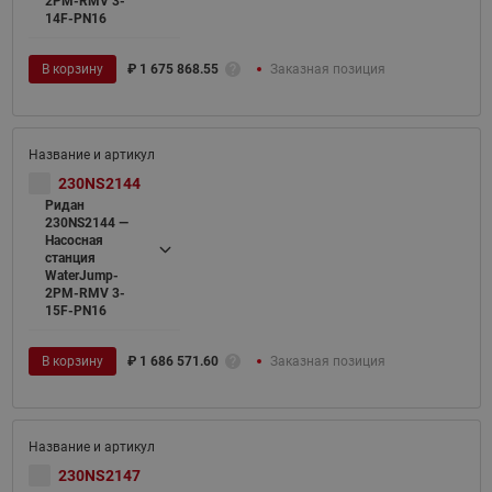
2PM-RMV 3-
14F-PN16
В корзину
₽
1 675 868.55
Заказная позиция
230NS2144
Ридан
230NS2144 —
Насосная
станция
WaterJump-
2PM-RMV 3-
15F-PN16
В корзину
₽
1 686 571.60
Заказная позиция
230NS2147