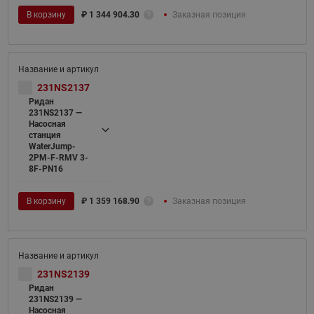
В корзину
₽
1 344 904.30
Заказная позиция
231NS2137
Ридан
231NS2137 —
Насосная
станция
WaterJump-
2PM-F-RMV 3-
8F-PN16
В корзину
₽
1 359 168.90
Заказная позиция
231NS2139
Ридан
231NS2139 —
Насосная