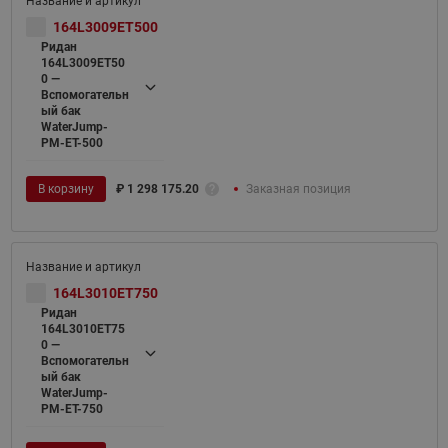
164L3009ET500
Ридан
164L3009ET50
0 —
Вспомогательн
ый бак
WaterJump-
PM-ET-500
В корзину
₽
1 298 175.20
Заказная позиция
164L3010ET750
Ридан
164L3010ET75
0 —
Вспомогательн
ый бак
WaterJump-
PM-ET-750