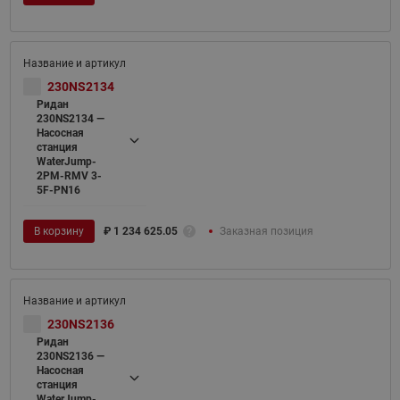
230NS2134
Ридан
230NS2134 —
Насосная
станция
WaterJump-
2PM-RMV 3-
5F-PN16
В корзину
₽
1 234 625.05
Заказная позиция
230NS2136
Ридан
230NS2136 —
Насосная
станция
WaterJump-