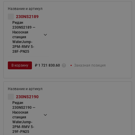
230NS2189
Ридан
230NS2189 —
Насосная
станция
WaterJump-
2PM-RMV 5-
28F-PN25
В корзину
₽
1 721 830.60
Заказная позиция
230NS2190
Ридан
230NS2190 —
Насосная
станция
WaterJump-
2PM-RMV 5-
29F-PN25