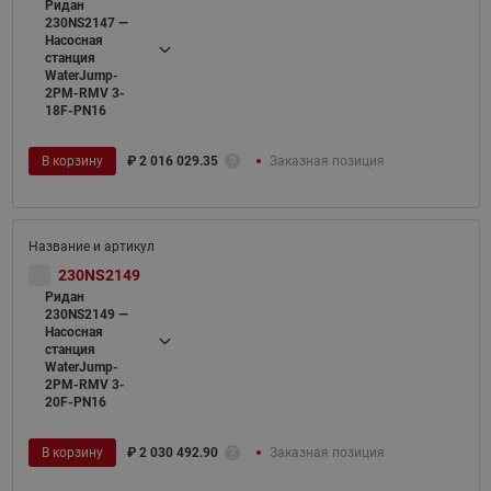
Ридан
230NS2147 —
Насосная
станция
WaterJump-
2PM-RMV 3-
18F-PN16
В корзину
₽
2 016 029.35
Заказная позиция
230NS2149
Ридан
230NS2149 —
Насосная
станция
WaterJump-
2PM-RMV 3-
20F-PN16
В корзину
₽
2 030 492.90
Заказная позиция