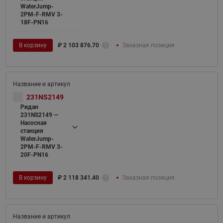
WaterJump-
2PM-F-RMV 3-
18F-PN16
В корзину
₽
2 103 876.70
Заказная позиция
231NS2149
Ридан
231NS2149 —
Насосная
станция
WaterJump-
2PM-F-RMV 3-
20F-PN16
В корзину
₽
2 118 341.40
Заказная позиция