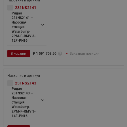
231NS2141
Ридан
231NS2141 —
Насосная
станция
WaterJump-
2PM-F-RMV 3-
12F-PN16
В корзину
₽
1 591 703.50
Заказная позиция
231NS2143
Ридан
231NS2143 —
Насосная
станция
WaterJump-
2PM-F-RMV 3-
14F-PN16