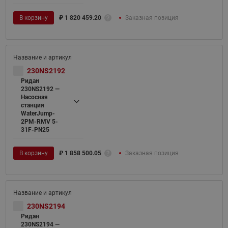
В корзину
₽
1 820 459.20
Заказная позиция
230NS2192
Ридан
230NS2192 —
Насосная
станция
WaterJump-
2PM-RMV 5-
31F-PN25
В корзину
₽
1 858 500.05
Заказная позиция
230NS2194
Ридан
230NS2194 —