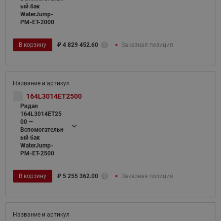
ый бак
WaterJump-
PM-ET-2000
В корзину
₽
4 829 452.60
Заказная позиция
164L3014ET2500
Ридан
164L3014ET25
00 —
Вспомогательн
ый бак
WaterJump-
PM-ET-2500
В корзину
₽
5 255 362.00
Заказная позиция