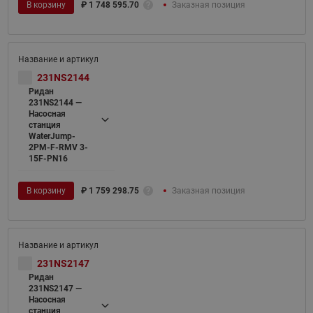
В корзину
₽
1 748 595.70
Заказная позиция
231NS2144
Ридан
231NS2144 —
Насосная
станция
WaterJump-
2PM-F-RMV 3-
15F-PN16
В корзину
₽
1 759 298.75
Заказная позиция
231NS2147
Ридан
231NS2147 —
Насосная
станция