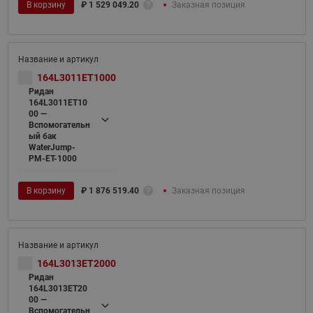
В корзину
₽
1 529 049.20
Заказная позиция
164L3011ET1000
Ридан
164L3011ET10
00 —
Вспомогательн
ый бак
WaterJump-
PM-ET-1000
В корзину
₽
1 876 519.40
Заказная позиция
164L3013ET2000
Ридан
164L3013ET20
00 —
Вспомогательн