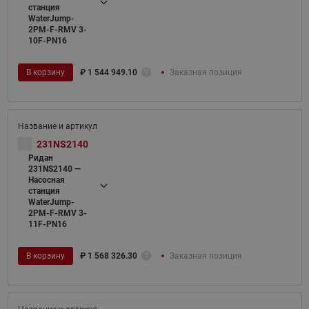
станция
WaterJump-
2PM-F-RMV 3-
10F-PN16
В корзину
₽
1 544 949.10
Заказная позиция
231NS2140
Ридан
231NS2140 —
Насосная
станция
WaterJump-
2PM-F-RMV 3-
11F-PN16
В корзину
₽
1 568 326.30
Заказная позиция