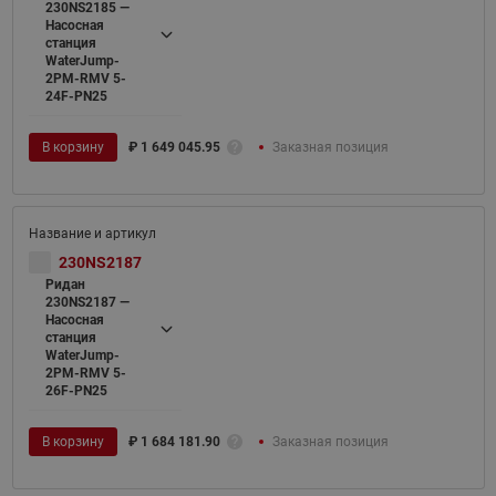
230NS2185 —
Насосная
станция
WaterJump-
2PM-RMV 5-
24F-PN25
В корзину
₽
1 649 045.95
Заказная позиция
230NS2187
Ридан
230NS2187 —
Насосная
станция
WaterJump-
2PM-RMV 5-
26F-PN25
В корзину
₽
1 684 181.90
Заказная позиция