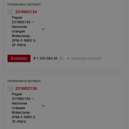
231NS2134
Ридан
231NS2134 —
Насосная
станция
WaterJump-
2PM-F-RMV 3-
5F-PN16
В корзину
₽
1 293 384.30
Заказная позиция
231NS2136
Ридан
231NS2136 —
Насосная
станция
WaterJump-
2PM-F-RMV 3-
7F-PN16