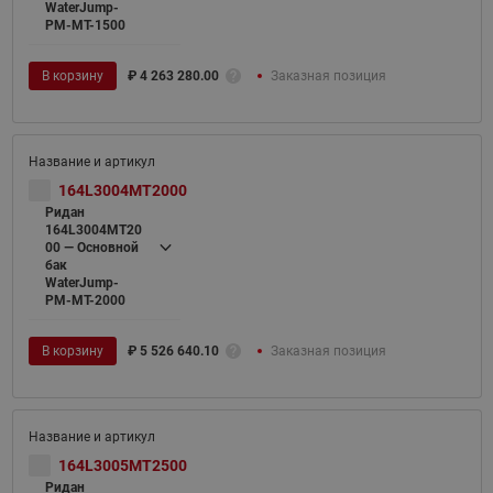
WaterJump-
PM-MT-1500
В корзину
₽
4 263 280.00
Заказная позиция
164L3004MT2000
Ридан
164L3004MT20
00 — Основной
бак
WaterJump-
PM-MT-2000
В корзину
₽
5 526 640.10
Заказная позиция
164L3005MT2500
Ридан