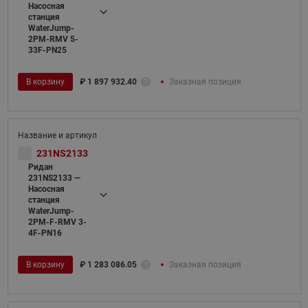
Насосная
станция
WaterJump-
2PM-RMV 5-
33F-PN25
В корзину
₽
1 897 932.40
Заказная позиция
231NS2133
Ридан
231NS2133 —
Насосная
станция
WaterJump-
2PM-F-RMV 3-
4F-PN16
В корзину
₽
1 283 086.05
Заказная позиция