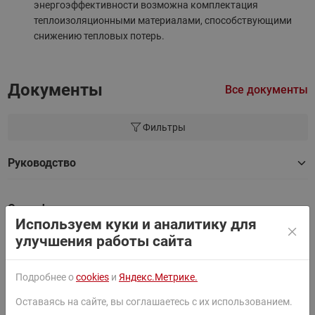
энергоэффективности возможна комплектация
теплоизоляционными материалами, способствующими
снижению тепловых потерь
.
Документы
Все документы
Фильтры
Руководство
Сертификат
Используем куки и аналитику для
улучшения работы сайта
Инструкция
Подробнее о
cookies
и
Яндекс.Метрике.
2D Чертеж
Оставаясь на сайте, вы соглашаетесь с их использованием.