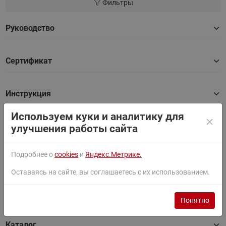
Фильтры
Руководство
Сертификат
Инструкция
Используем куки и аналитику для
2D Чертеж
улучшения работы сайта
Подробнее о
cookies
и
Яндекс.Метрике.
3D Модель
Оставаясь на сайте, вы соглашаетесь с их использованием.
BIM (ТИМ) модель
Понятно
Каталог