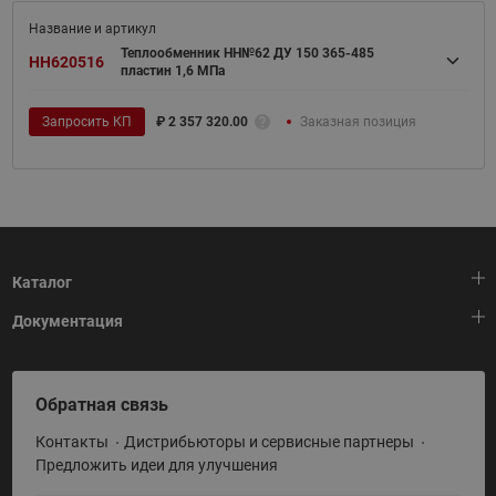
Теплообменник НН№62 ДУ 150 365-485
HH620516
пластин 1,6 МПа
Запросить КП
₽
2 357 320.00
Заказная позиция
Каталог
Документация
Тепловая автоматика
Холодильная техника
HeatPlatform (Тепловая платформа)
Обратная связь
Приводная техника
Полезные программы и инструменты
Контакты
Дистрибьюторы и сервисные партнеры
Промышленная автоматика
Условия поставки
Предложить идеи для улучшения
Теплый пол и снеготаяние
Политика по использованию ТЗ Ридан