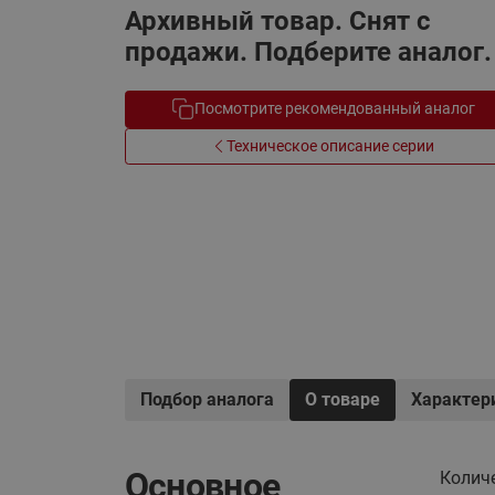
Архивный товар. Снят с
Системы водоснабжения
продажи. Подберите аналог.
Посмотрите рекомендованный аналог
Техническое описание серии
Подбор аналога
О товаре
Характер
Основное
Колич