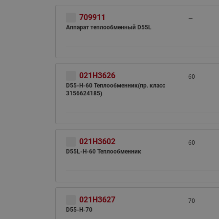
709911
—
Аппарат теплообменный D55L
021H3626
60
D55-H-60 Теплообменник(пр. класс
3156624185)
021H3602
60
D55L-H-60 Теплообменник
021H3627
70
D55-H-70