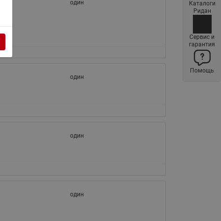
один
Каталоги
Латунные фильтры сетчатые
Ридан
Ридан (код 065B83xxR)
Нержавеющие фильтры
Сервис и
гарантия
сетчатые Ридан
Воздухоотводчики Airvent-R
Помощь
(Вентиляция) Ридан (код
один
06583xxR)
Компенсаторы осевые
сильфонные Ридан
Регуляторы давления Ридан
один
Клапаны редукционные Ридан
Гибкие вставки
Предохранительные клапаны
RSV
один
Латунные краны шаровые
запорные Ридан (код