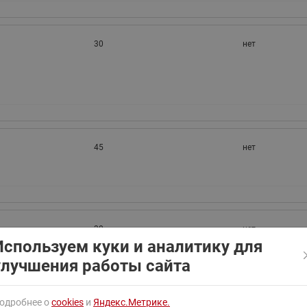
ходовыми клапанами
Преобразователь частот
Ридан RF-101
Узлы холодоснабжения с 3-
ходовыми клапанами
30
нет
Узлы теплоснабжения с
комбинированным клапаном
AQT(F)-R
45
нет
30
нет
Используем куки и аналитику для
улучшения работы сайта
одробнее о
cookies
и
Яндекс.Метрике.