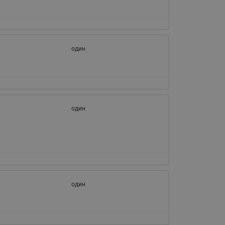
065B82xxR)
Латунные фильтры сетчатые
Ридан (код 065B82xxR)
Воздухоотводчики Airvent-R
один
Ридан (код 06582xxR)
один
один