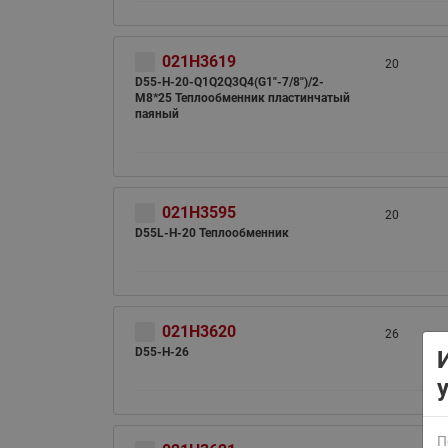
021H3619
20
D55-H-20-Q1Q2Q3Q4(G1"-7/8")/2-
M8*25 Теплообменник пластинчатый
паяный
ВСЯ ПРОДУКЦИЯ
021H3595
20
D55L-H-20 Теплообменник
021H3620
26
D55-H-26
П