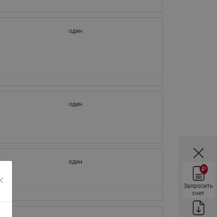
ы
Нержавеющие краны шаровые
запорные Ридан
один
Затворы дисковые Ридан
Латунные обратные клапаны
Ридан
Чугунные обратные клапаны/
затворы Ридан
Нержавеющие обратные
один
клапаны Ридан
Фильтры сетчатые Ридан ФСФ
Балансировочные клапаны для
наружных систем
один
₽
Сильфонные компенсаторы
для наружных систем
Запросить
счет
Фильтры сетчатые Ридан ФСФ
для наружных систем