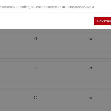
30
нет
ставаясь на сайте, вы соглашаетесь с их использованием.
Понятно
45
нет
30
нет
30
нет