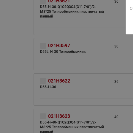
021H3621
30
D55-H-30-Q1Q2Q3Q4(G1"-7/8")/2-
О
M8*25 Теплообменник пластинчатый
паяный
021H3597
30
D55L-H-30 Теплообменник
021H3622
36
D55-H-36
021H3623
40
D55-H-40-Q1Q2Q3Q4(G1"-7/8")/2-
M8*25 Теплообменник пластинчатый
паяный