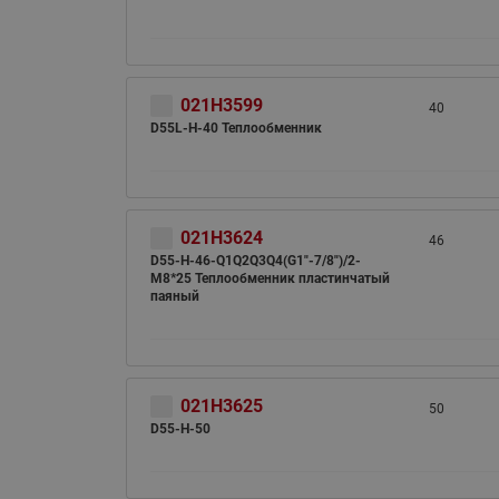
021H3599
40
D55L-H-40 Теплообменник
021H3624
46
D55-H-46-Q1Q2Q3Q4(G1"-7/8")/2-
M8*25 Теплообменник пластинчатый
паяный
021H3625
50
D55-H-50