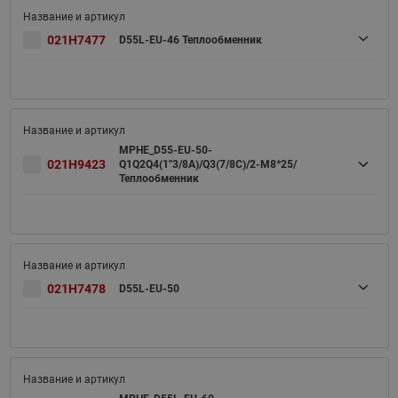
021H7477
D55L-EU-46 Теплообменник
MPHE_D55-EU-50-
021H9423
Q1Q2Q4(1''3/8A)/Q3(7/8C)/2-M8*25/
Теплообменник
021H7478
D55L-EU-50