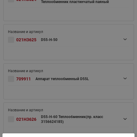
Теплообменник пластинчатый паяный
021H3625
D55-H-50
709911
Аппарат теплообменный D55L
D55-H-60 Теплообменник(пр. класс
021H3626
3156624185)