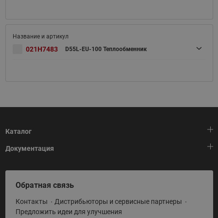
021H7483
D55L-EU-100 Теплообменник
Каталог
Документация
Тепловая автоматика
Холодильная техника
HeatPlatform (Тепловая платформа)
Обратная связь
Приводная техника
Полезные программы и инструменты
Контакты
Дистрибьюторы и сервисные партнеры
Промышленная автоматика
Условия поставки
Предложить идеи для улучшения