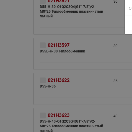
021H3621
30
D55-H-30-Q1Q2Q3Q4(G1"-7/8")/2-
О
M8*25 Теплообменник пластинчатый
паяный
021H3597
30
D55L-H-30 Теплообменник
021H3622
36
D55-H-36
021H3623
40
D55-H-40-Q1Q2Q3Q4(G1"-7/8")/2-
M8*25 Теплообменник пластинчатый
паяный