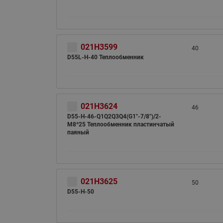
021H3599
40
D55L-H-40 Теплообменник
021H3624
46
D55-H-46-Q1Q2Q3Q4(G1"-7/8")/2-
M8*25 Теплообменник пластинчатый
паяный
021H3625
50
D55-H-50