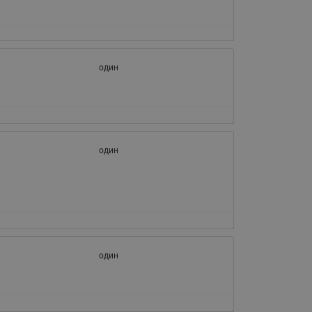
065B82xxR)
Латунные фильтры сетчатые
Ридан (код 065B82xxR)
Воздухоотводчики Airvent-R
один
Ридан (код 06582xxR)
один
один