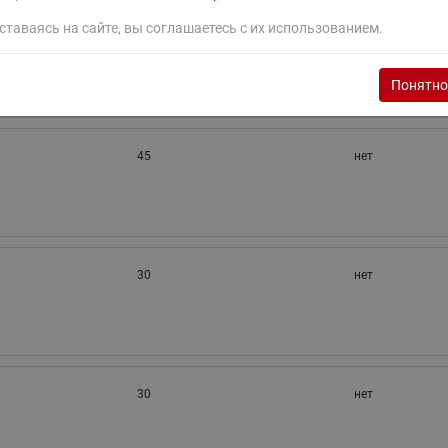
30
нет
ставаясь на сайте, вы соглашаетесь с их использованием.
Понятно
45
нет
30
нет
30
нет