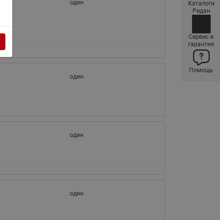
один
Каталоги
Латунные фильтры сетчатые
Ридан
Ридан (код 065B83xxR)
Нержавеющие фильтры
Сервис и
гарантия
сетчатые Ридан
Воздухоотводчики Airvent-R
Помощь
(Вентиляция) Ридан (код
один
06583xxR)
Компенсаторы осевые
сильфонные Ридан
Регуляторы давления Ридан
один
Клапаны редукционные Ридан
Гибкие вставки
Предохранительные клапаны
RSV
один
Латунные краны шаровые
запорные Ридан (код