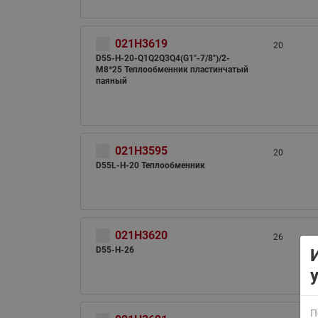
021H3619
20
D55-H-20-Q1Q2Q3Q4(G1"-7/8")/2-
M8*25 Теплообменник пластинчатый
паяный
ВСЯ ПРОДУКЦИЯ
021H3595
20
D55L-H-20 Теплообменник
021H3620
26
D55-H-26
П