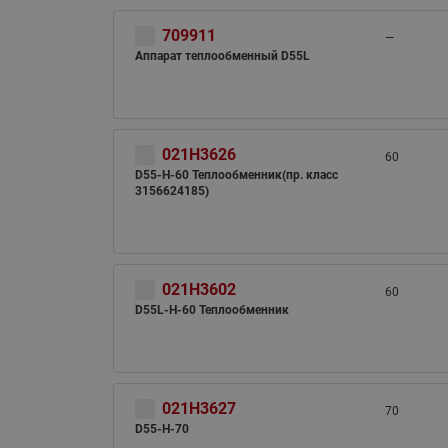
709911
—
Аппарат теплообменный D55L
021H3626
60
D55-H-60 Теплообменник(пр. класс
3156624185)
021H3602
60
D55L-H-60 Теплообменник
021H3627
70
D55-H-70