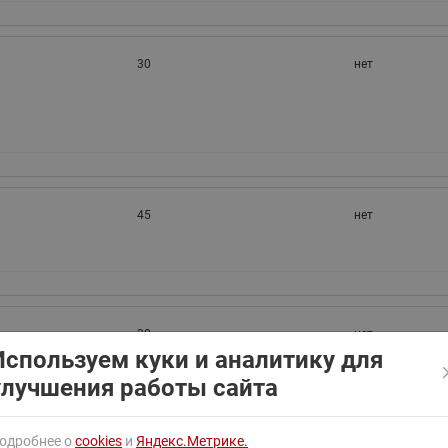
ходовыми клапанами
Преобразователь частот
Ридан RF-101
Узлы холодоснабжения с 3-
ходовыми клапанами
30
нет
Узлы теплоснабжения с
комбинированным клапаном
AQT(F)-R
45
нет
30
нет
Используем куки и аналитику для
улучшения работы сайта
одробнее о
cookies
и
Яндекс.Метрике.