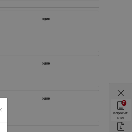
ы
Нержавеющие краны шаровые
запорные Ридан
один
Затворы дисковые Ридан
Латунные обратные клапаны
Ридан
Чугунные обратные клапаны/
затворы Ридан
Нержавеющие обратные
один
клапаны Ридан
Фильтры сетчатые Ридан ФСФ
Балансировочные клапаны для
наружных систем
один
₽
Сильфонные компенсаторы
для наружных систем
Запросить
счет
Фильтры сетчатые Ридан ФСФ
для наружных систем