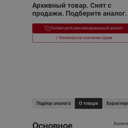
Архивный товар. Снят с
Электрообогрев
Системы водоснабжения
продажи. Подберите аналог.
Посмотрите рекомендованный аналог
Техническое описание серии
Подбор аналога
О товаре
Характер
Основное
Колич