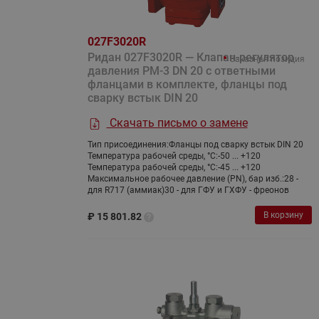
027F3020R
Ридан 027F3020R — Клапан-регулятор
Заказная позиция
давления PM-3 DN 20 с ответными
фланцами в комплекте, фланцы под
сварку встык DIN 20
Скачать письмо о замене
Тип присоединения:
Фланцы под сварку встык DIN 20
Температура рабочей среды, °С:
-50 ... +120
Температура рабочей среды, °С:
-45 ... +120
Максимальное рабочее давление (PN), бар изб.:
28 -
для R717 (аммиак)30 - для ГФУ и ГХФУ - фреонов
В корзину
₽
15 801.82