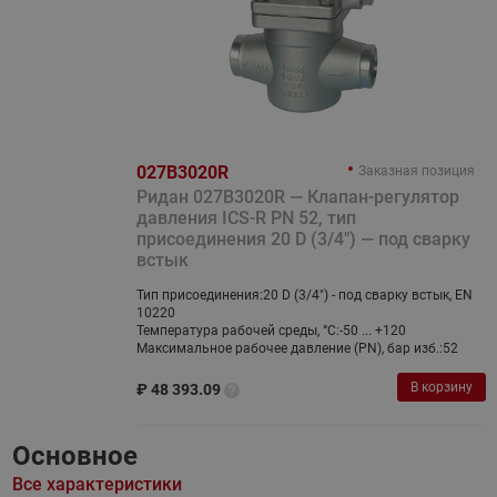
027B3020R
Заказная позиция
Ридан 027B3020R — Клапан-регулятор
давления ICS-R PN 52, тип
присоединения 20 D (3/4") — под сварку
встык
Тип присоединения:
20 D (3/4") - под сварку встык, EN
10220
Температура рабочей среды, °С:
-50 ... +120
Максимальное рабочее давление (PN), бар изб.:
52
В корзину
₽
48 393.09
Основное
Все характеристики