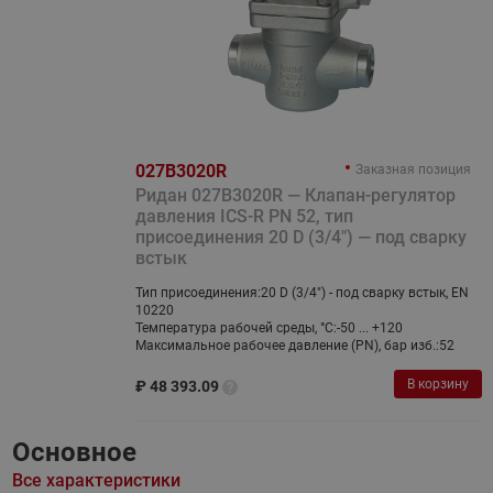
027B3020R
Заказная позиция
Ридан 027B3020R — Клапан-регулятор
давления ICS-R PN 52, тип
присоединения 20 D (3/4") — под сварку
встык
Тип присоединения:
20 D (3/4") - под сварку встык, EN
10220
Температура рабочей среды, °С:
-50 ... +120
Максимальное рабочее давление (PN), бар изб.:
52
В корзину
₽
48 393.09
Основное
Все характеристики