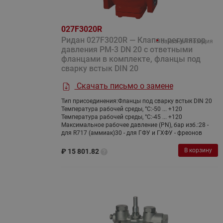
027F3020R
Ридан 027F3020R — Клапан-регулятор
Заказная позиция
давления PM-3 DN 20 с ответными
фланцами в комплекте, фланцы под
сварку встык DIN 20
Скачать письмо о замене
Тип присоединения:
Фланцы под сварку встык DIN 20
Температура рабочей среды, °С:
-50 ... +120
Температура рабочей среды, °С:
-45 ... +120
Максимальное рабочее давление (PN), бар изб.:
28 -
для R717 (аммиак)30 - для ГФУ и ГХФУ - фреонов
В корзину
₽
15 801.82