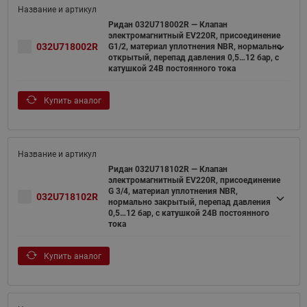
Ридан 032U718002R — Клапан
электромагнитный EV220R, присоединение
032U718002R
G1/2, материал уплотнения NBR, нормально
открытый, перепад давления 0,5…12 бар, с
катушкой 24В постоянного тока
Купить аналог
Ридан 032U718102R — Клапан
электромагнитный EV220R, присоединение
G 3/4, материал уплотнения NBR,
032U718102R
нормально закрытый, перепад давления
0,5…12 бар, с катушкой 24В постоянного
тока
Купить аналог