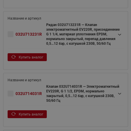
Ридан 032U713231R — Клапан
электромагнитный EV220R, присоединение
032U713231R
G 1 1/4, материал уплотнения EPDM,
нормально закрытый, перепад давления
0,5…12 бар, с катушкой 230В, 50/60 Гц
Купить аналог
Клапан 032U714031R — Электромагнитный
EV220R, G 1 1/2, EPDM, нормально
032U714031R
закрытый, 0,5…12 бар, с катушкой 230В,
50/60 Гц
Купить аналог