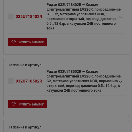
Ридан 032U718402R — Клапан
электромагнитный EV220R, присоединение
G 1 1/2, материал уплотнения NBR,
032U718402R
нормально открытый, перепад давления
0,5…12 бар, с катушкой 24В постоянного
тока
Купить аналог
Ридан 032U718502R — Клапан
электромагнитный EV220R, присоединение
032U718502R
G2, материал уплотнения NBR, нормально
открытый, перепад давления 0,5…12 бар, с
катушкой 24В постоянного тока
Купить аналог