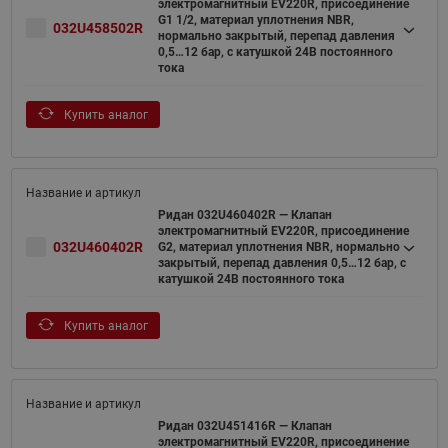
электромагнитный EV220R, присоединение
G1 1/2, материал уплотнения NBR,
032U458502R
нормально закрытый, перепад давления
0,5…12 бар, с катушкой 24В постоянного
тока
Купить аналог
Ридан 032U460402R — Клапан
электромагнитный EV220R, присоединение
032U460402R
G2, материал уплотнения NBR, нормально
закрытый, перепад давления 0,5…12 бар, с
катушкой 24В постоянного тока
Купить аналог
Ридан 032U451416R — Клапан
электромагнитный EV220R, присоединение