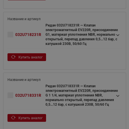
Ридан 032U718231R — Клапан
электромагнитный EV220R, присоединение
032U718231R
G1, материал уплотнения NBR, нормально
открытый, перепад давления 0,5…12 бар, с
катушкой 230В, 50/60 Гц
Купить аналог
Ридан 032U718331R — Клапан
электромагнитный EV220R, присоединение
032U718331R
G 1 1/4, материал уплотнения NBR,
нормально открытый, перепад давления
0,5…12 бар, с катушкой 230В, 50/60 Гц
Купить аналог