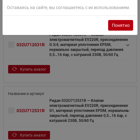
Купить аналог
Оставаясь на сайте, вы соглашаетесь с их использованием.
Понятно
Ридан 032U712031R — Клапан
электромагнитный EV220R, присоединение
032U712031R
G 3/4, материал уплотнения EPDM,
нормально закрытый, перепад давления
0,5…16 бар, с катушкой 230В, 50/60 Гц
Купить аналог
Ридан 032U712531R — Клапан
электромагнитный EV220R, присоединение
032U712531R
G1, материал уплотнения EPDM, нормально
закрытый, перепад давления 0,5…16 бар, с
катушкой 230В, 50/60 Гц
Купить аналог