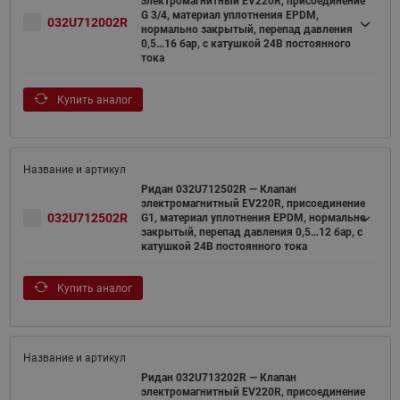
электромагнитный EV220R, присоединение
G 3/4, материал уплотнения EPDM,
032U712002R
нормально закрытый, перепад давления
0,5…16 бар, с катушкой 24В постоянного
тока
Купить аналог
Ридан 032U712502R — Клапан
электромагнитный EV220R, присоединение
032U712502R
G1, материал уплотнения EPDM, нормально
закрытый, перепад давления 0,5…12 бар, с
катушкой 24В постоянного тока
Купить аналог
Ридан 032U713202R — Клапан
электромагнитный EV220R, присоединение