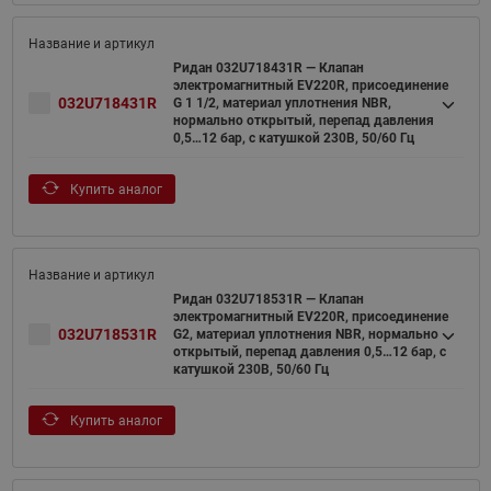
Ридан 032U718431R — Клапан
электромагнитный EV220R, присоединение
032U718431R
G 1 1/2, материал уплотнения NBR,
нормально открытый, перепад давления
0,5…12 бар, с катушкой 230В, 50/60 Гц
Купить аналог
Ридан 032U718531R — Клапан
электромагнитный EV220R, присоединение
032U718531R
G2, материал уплотнения NBR, нормально
открытый, перепад давления 0,5…12 бар, с
катушкой 230В, 50/60 Гц
Купить аналог