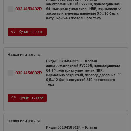
электромагнитный EV220R, присоединение
032U453402R
G1, материал уплотнения NBR, нормально
закрытый, перепад давления 0,5…16 бар, с
катушкой 24В постоянного тока
Купить аналог
Ридан 032U456802R — Клапан
электромагнитный EV220R, присоединение
G1 1/4, материал уплотнения NBR,
032U456802R
нормально закрытый, перепад давления
0,5…12 бар, с катушкой 24В постоянного
тока
Купить аналог
Ридан 032U458502R — Клапан