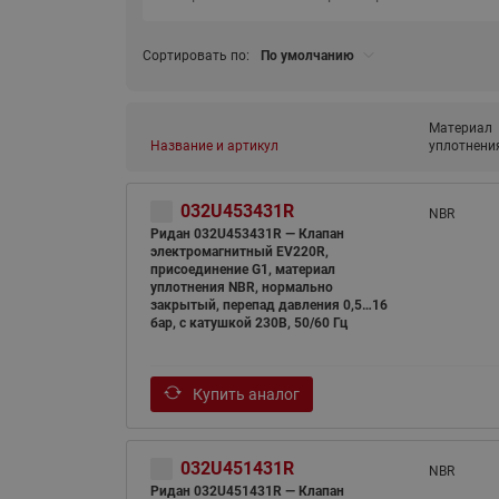
Сортировать по:
По умолчанию
Материал
Название и артикул
уплотнени
032U453431R
NBR
Ридан 032U453431R — Клапан
электромагнитный EV220R,
присоединение G1, материал
уплотнения NBR, нормально
закрытый, перепад давления 0,5…16
бар, с катушкой 230В, 50/60 Гц
Купить аналог
032U451431R
NBR
Ридан 032U451431R — Клапан