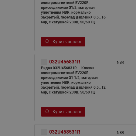
электромагнитный EV220R,
присоединение G1/2, материал
уплотнения NBR, нормально
закрытый, перепад давления 0,5…16
бар, с катушкой 230В, 50/60 Гц
Купить аналог
032U456831R
NBR
Ридан 032U456831R — Клапан
электромагнитный EV220R,
присоединение G1 1/4, материал
уплотнения NBR, нормально
закрытый, перепад давления 0,5…12
бар, с катушкой 230В, 50/60 Гц
Купить аналог
032U458531R
NBR