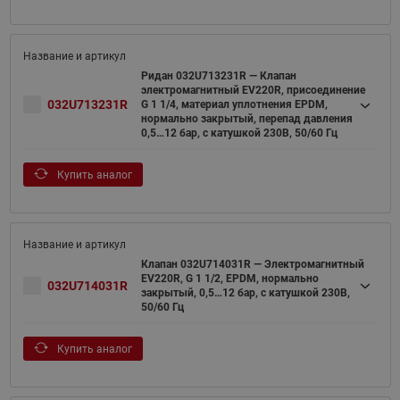
Ридан 032U713231R — Клапан
электромагнитный EV220R, присоединение
032U713231R
G 1 1/4, материал уплотнения EPDM,
нормально закрытый, перепад давления
0,5…12 бар, с катушкой 230В, 50/60 Гц
Купить аналог
Клапан 032U714031R — Электромагнитный
EV220R, G 1 1/2, EPDM, нормально
032U714031R
закрытый, 0,5…12 бар, с катушкой 230В,
50/60 Гц
Купить аналог