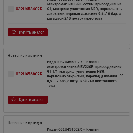
электромагнитный EV220R, присоединение
032U453402R
G1, материал уплотнения NBR, нормально
закрытый, перепад давления 0,5…16 бар, с
катушкой 24В постоянного тока
Купить аналог
Ридан 032U456802R — Клапан
электромагнитный EV220R, присоединение
G1 1/4, материал уплотнения NBR,
032U456802R
нормально закрытый, перепад давления
0,5…12 бар, с катушкой 24В постоянного
тока
Купить аналог
Ридан 032U458502R — Клапан