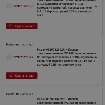
электромагнитный EV220R, присоединение
G 3/4, материал уплотнения EPDM,
032U712002R
нормально закрытый, перепад давления
0,5…16 бар, с катушкой 24В постоянного
тока
Купить аналог
Ридан 032U712502R — Клапан
электромагнитный EV220R, присоединение
032U712502R
G1, материал уплотнения EPDM, нормально
закрытый, перепад давления 0,5…12 бар, с
катушкой 24В постоянного тока
Купить аналог
Ридан 032U713202R — Клапан
электромагнитный EV220R, присоединение