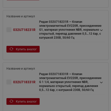
Ридан 032U718231R — Клапан
электромагнитный EV220R, присоединение
032U718231R
G1, материал уплотнения NBR, нормально
открытый, перепад давления 0,5…12 бар, с
катушкой 230В, 50/60 Гц
Купить аналог
Ридан 032U718331R — Клапан
электромагнитный EV220R, присоединение
032U718331R
G 1 1/4, материал уплотнения NBR,
нормально открытый, перепад давления
0,5…12 бар, с катушкой 230В, 50/60 Гц
Купить аналог