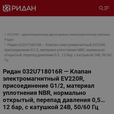
EV220R — двухпозиционные двухходовые электромагнитные клапаны
Ридан
Ридан 032U718016R — Клапан электромагнитный EV220R,
присоединение G1/2, материал уплотнения NBR, нормально
открытый, перепад давления 0,5…12 бар, с катушкой 24В, 50/60
Гц
Ридан 032U718016R — Клапан
электромагнитный EV220R,
присоединение G1/2, материал
уплотнения NBR, нормально
открытый, перепад давления 0,5…
12 бар, с катушкой 24В, 50/60 Гц