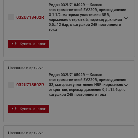
Ридан 032U718402R — Клапан
электромагнитный EV220R, присоединение
G 1 1/2, материал уплотнения NBR,
032U718402R
нормально открытый, перепад давления
0,5…12 бар, с катушкой 24В постоянного
тока
Купить аналог
Ридан 032U718502R — Клапан
электромагнитный EV220R, присоединение
032U718502R
G2, материал уплотнения NBR, нормально
открытый, перепад давления 0,5…12 бар, с
катушкой 24В постоянного тока
Купить аналог