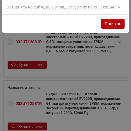
Купить аналог
Оставаясь на сайте, вы соглашаетесь с их использованием.
Понятно
Ридан 032U712031R — Клапан
электромагнитный EV220R, присоединение
032U712031R
G 3/4, материал уплотнения EPDM,
нормально закрытый, перепад давления
0,5…16 бар, с катушкой 230В, 50/60 Гц
Купить аналог
Ридан 032U712531R — Клапан
электромагнитный EV220R, присоединение
032U712531R
G1, материал уплотнения EPDM, нормально
закрытый, перепад давления 0,5…16 бар, с
катушкой 230В, 50/60 Гц
Купить аналог