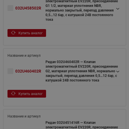
электромагнитный EV220R, присоединение
G1 1/2, материал уплотнения NBR,
032U458502R
нормально закрытый, перепад давления
0,5…12 бар, с катушкой 24В постоянного
тока
Купить аналог
Ридан 032U460402R — Клапан
электромагнитный EV220R, присоединение
032U460402R
G2, материал уплотнения NBR, нормально
закрытый, перепад давления 0,5…12 бар, с
катушкой 24В постоянного тока
Купить аналог
Ридан 032U451416R — Клапан
электромагнитный EV220R, присоединение