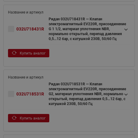
Ридан 032U718431R — Клапан
электромагнитный EV220R, присоединение
032U718431R
G 1 1/2, материал уплотнения NBR,
нормально открытый, перепад давления
0,5…12 бар, с катушкой 230В, 50/60 Гц
Купить аналог
Ридан 032U718531R — Клапан
электромагнитный EV220R, присоединение
032U718531R
G2, материал уплотнения NBR, нормально
открытый, перепад давления 0,5…12 бар, с
катушкой 230В, 50/60 Гц
Купить аналог