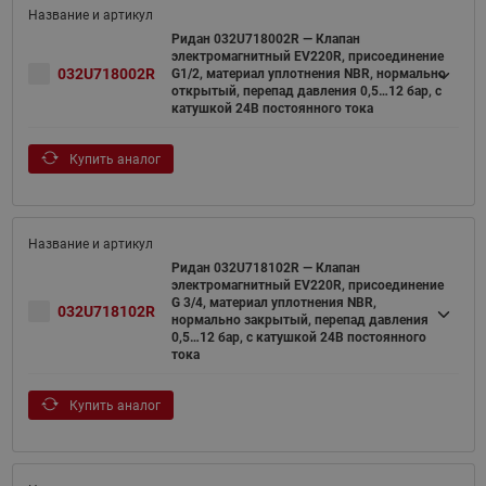
Ридан 032U718002R — Клапан
электромагнитный EV220R, присоединение
032U718002R
G1/2, материал уплотнения NBR, нормально
открытый, перепад давления 0,5…12 бар, с
катушкой 24В постоянного тока
Купить аналог
Ридан 032U718102R — Клапан
электромагнитный EV220R, присоединение
G 3/4, материал уплотнения NBR,
032U718102R
нормально закрытый, перепад давления
0,5…12 бар, с катушкой 24В постоянного
тока
Купить аналог