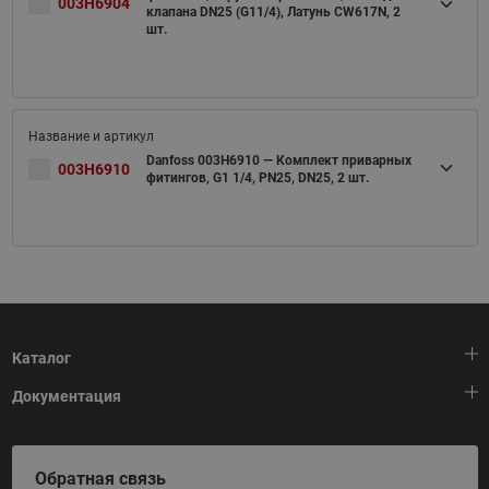
003H6904
клапана DN25 (G11/4), Латунь CW617N, 2
шт.
Danfoss 003H6910 — Комплект приварных
003H6910
фитингов, G1 1/4, PN25, DN25, 2 шт.
Каталог
Документация
Тепловая автоматика
Холодильная техника
HeatPlatform (Тепловая платформа)
Обратная связь
Приводная техника
Полезные программы и инструменты