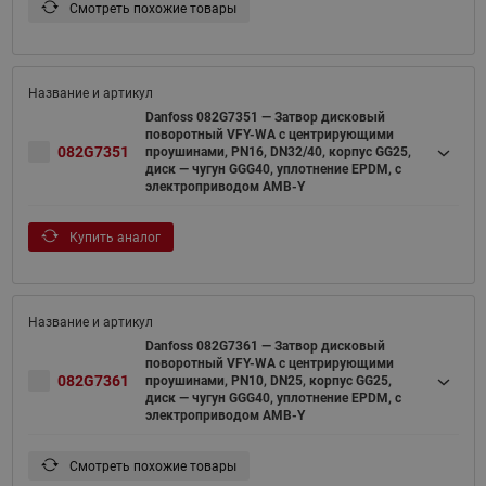
Смотреть похожие товары
Danfoss 082G7351 — Затвор дисковый
поворотный VFY-WA с центрирующими
082G7351
проушинами, PN16, DN32/40, корпус GG25,
диск — чугун GGG40, уплотнение EPDM, с
электроприводом AMB-Y
Купить аналог
Danfoss 082G7361 — Затвор дисковый
поворотный VFY-WA с центрирующими
082G7361
проушинами, PN10, DN25, корпус GG25,
диск — чугун GGG40, уплотнение EPDM, с
электроприводом AMB-Y
Смотреть похожие товары