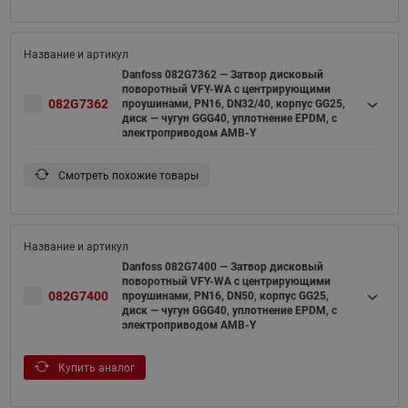
Danfoss 082G7362 — Затвор дисковый
поворотный VFY-WA с центрирующими
082G7362
проушинами, PN16, DN32/40, корпус GG25,
диск — чугун GGG40, уплотнение EPDM, с
электроприводом AMB-Y
Смотреть похожие товары
Danfoss 082G7400 — Затвор дисковый
поворотный VFY-WA с центрирующими
082G7400
проушинами, PN16, DN50, корпус GG25,
диск — чугун GGG40, уплотнение EPDM, с
электроприводом AMB-Y
Купить аналог