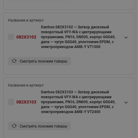
Danfoss 082X3102 — Затвор дисковый
поворотный VFY-WA с центрирующими
082X3102
проушинами, PN16, DN500, корпус GGG40,
диск — чугун GGG40, уплотнение EPDM, с
электроприводом AMB-Y VT1500
Смотреть похожие товары
Danfoss 082X3103 — Затвор дисковый
поворотный VFY-WA с центрирующими
082X3103
проушинами, PN16, DN600, корпус GGG40,
диск — чугун GGG40, уплотнение EPDM, с
электроприводом AMB-Y VT2400
Смотреть похожие товары