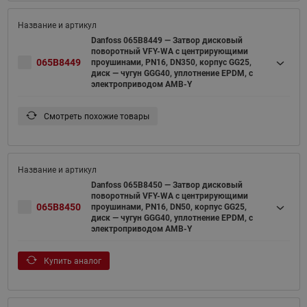
Danfoss 065B8449 — Затвор дисковый
поворотный VFY-WA с центрирующими
065B8449
проушинами, PN16, DN350, корпус GG25,
диск — чугун GGG40, уплотнение EPDM, с
электроприводом AMB-Y
Смотреть похожие товары
Danfoss 065B8450 — Затвор дисковый
поворотный VFY-WA с центрирующими
065B8450
проушинами, PN16, DN50, корпус GG25,
диск — чугун GGG40, уплотнение EPDM, с
электроприводом AMB-Y
Купить аналог