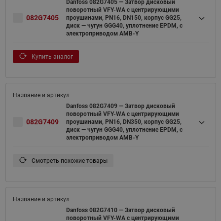
Danfoss 082G7405 — Затвор дисковый
поворотный VFY-WA с центрирующими
082G7405
проушинами, PN16, DN150, корпус GG25,
диск — чугун GGG40, уплотнение EPDM, с
электроприводом AMB-Y
Купить аналог
Danfoss 082G7409 — Затвор дисковый
поворотный VFY-WA с центрирующими
082G7409
проушинами, PN16, DN350, корпус GG25,
диск — чугун GGG40, уплотнение EPDM, с
электроприводом AMB-Y
Смотреть похожие товары
Danfoss 082G7410 — Затвор дисковый
поворотный VFY-WA с центрирующими