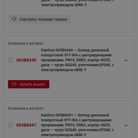
электроприводом AMB-Y
Смотреть похожие товары
Danfoss 065B8440 — Затвор дисковый
поворотный VFY-WA с центрирующими
065B8440
проушинами, PN16, DN50, корпус GG25,
диск — чугун GGG40, уплотнение EPDM, с
электроприводом AMB-Y
Купить аналог
Danfoss 065B8441 — Затвор дисковый
поворотный VFY-WA с центрирующими
065B8441
проушинами, PN16, DN65, корпус GG25,
диск — чугун GGG40, уплотнение EPDM, с
электроприводом AMB-Y