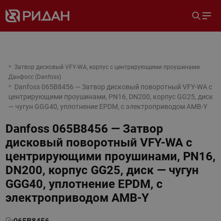
Затвор дисковый VFY-WA, корпус с центрирующими проушинами
Данфосс (Danfoss)
Danfoss 065B8456 — Затвор дисковый поворотный VFY-WA с
центрирующими проушинами, PN16, DN200, корпус GG25, диск
— чугун GGG40, уплотнение EPDM, с электроприводом AMB-Y
Danfoss 065B8456 — Затвор
дисковый поворотный VFY-WA с
центрирующими проушинами, PN16,
DN200, корпус GG25, диск — чугун
GGG40, уплотнение EPDM, с
электроприводом AMB-Y