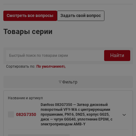
Смотреть все вопросы
Задать свой вопрос
Товары серии
Найти
Сортировать по:
По умолчанию
Фильтр
Danfoss 082G7350 — Затвор дисковый
поворотный VFY-WA с центрирующими
082G7350
проушинами, PN16, DN25, корпус GG25,
диск — чугун GGG40, уплотнение EPDM, с
электроприводом AMB-Y