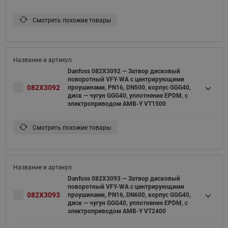
Смотреть похожие товары
Danfoss 082X3092 — Затвор дисковый
поворотный VFY-WA с центрирующими
082X3092
проушинами, PN16, DN500, корпус GGG40,
диск — чугун GGG40, уплотнение EPDM, с
электроприводом AMB-Y VT1500
Смотреть похожие товары
Danfoss 082X3093 — Затвор дисковый
поворотный VFY-WA с центрирующими
082X3093
проушинами, PN16, DN600, корпус GGG40,
диск — чугун GGG40, уплотнение EPDM, с
электроприводом AMB-Y VT2400