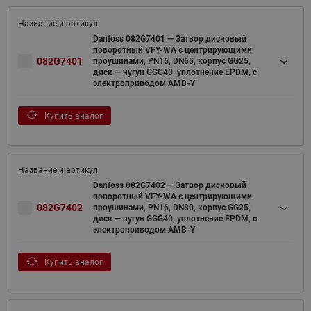
Danfoss 082G7401 — Затвор дисковый
поворотный VFY-WA с центрирующими
082G7401
проушинами, PN16, DN65, корпус GG25,
диск — чугун GGG40, уплотнение EPDM, с
электроприводом AMB-Y
Купить аналог
Danfoss 082G7402 — Затвор дисковый
поворотный VFY-WA с центрирующими
082G7402
проушинами, PN16, DN80, корпус GG25,
диск — чугун GGG40, уплотнение EPDM, с
электроприводом AMB-Y
Купить аналог