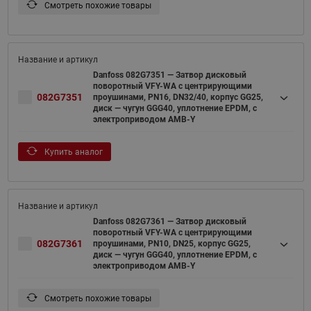
Смотреть похожие товары
Danfoss 082G7351 — Затвор дисковый
поворотный VFY-WA с центрирующими
082G7351
проушинами, PN16, DN32/40, корпус GG25,
диск — чугун GGG40, уплотнение EPDM, с
электроприводом AMB-Y
Купить аналог
Danfoss 082G7361 — Затвор дисковый
поворотный VFY-WA с центрирующими
082G7361
проушинами, PN10, DN25, корпус GG25,
диск — чугун GGG40, уплотнение EPDM, с
электроприводом AMB-Y
Смотреть похожие товары