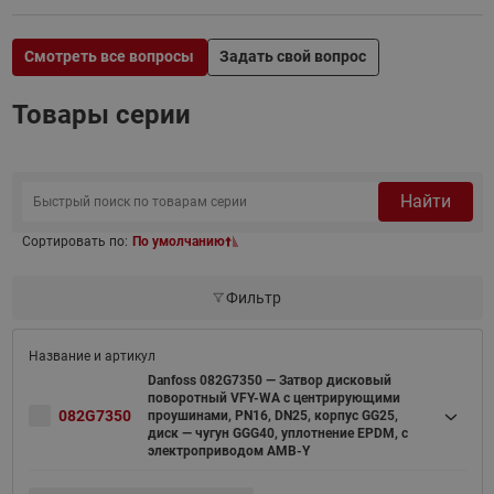
Смотреть все вопросы
Задать свой вопрос
Товары серии
Найти
Сортировать по:
По умолчанию
Фильтр
Danfoss 082G7350 — Затвор дисковый
поворотный VFY-WA с центрирующими
082G7350
проушинами, PN16, DN25, корпус GG25,
диск — чугун GGG40, уплотнение EPDM, с
электроприводом AMB-Y