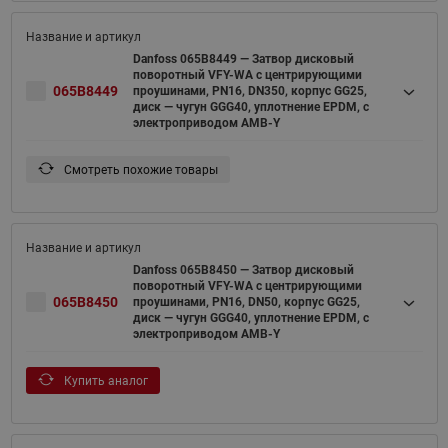
Danfoss 065B8449 — Затвор дисковый
поворотный VFY-WA с центрирующими
065B8449
проушинами, PN16, DN350, корпус GG25,
диск — чугун GGG40, уплотнение EPDM, с
электроприводом AMB-Y
Смотреть похожие товары
Danfoss 065B8450 — Затвор дисковый
поворотный VFY-WA с центрирующими
065B8450
проушинами, PN16, DN50, корпус GG25,
диск — чугун GGG40, уплотнение EPDM, с
электроприводом AMB-Y
Купить аналог