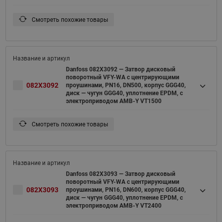
Смотреть похожие товары
Danfoss 082X3092 — Затвор дисковый
поворотный VFY-WA с центрирующими
082X3092
проушинами, PN16, DN500, корпус GGG40,
диск — чугун GGG40, уплотнение EPDM, с
электроприводом AMB-Y VT1500
Смотреть похожие товары
Danfoss 082X3093 — Затвор дисковый
поворотный VFY-WA с центрирующими
082X3093
проушинами, PN16, DN600, корпус GGG40,
диск — чугун GGG40, уплотнение EPDM, с
электроприводом AMB-Y VT2400