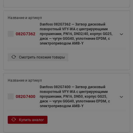
Danfoss 082G7362 — Затвор дисковый
поворотный VFY-WA с центрирующими
082G7362
проушинами, PN16, DN32/40, корпус GG25,
диск — чугун GGG40, уплотнение EPDM, с
электроприводом AMB-Y
Смотреть похожие товары
Danfoss 082G7400 — Затвор дисковый
поворотный VFY-WA с центрирующими
082G7400
проушинами, PN16, DN50, корпус GG25,
диск — чугун GGG40, уплотнение EPDM, с
электроприводом AMB-Y
Купить аналог