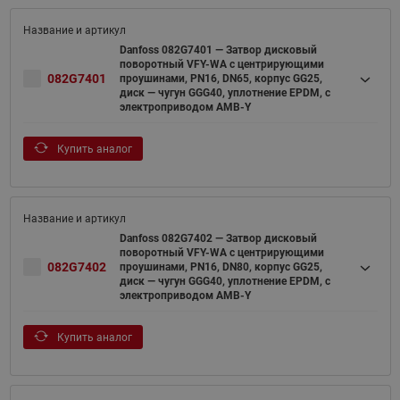
Danfoss 082G7401 — Затвор дисковый
поворотный VFY-WA с центрирующими
082G7401
проушинами, PN16, DN65, корпус GG25,
диск — чугун GGG40, уплотнение EPDM, с
электроприводом AMB-Y
Купить аналог
Danfoss 082G7402 — Затвор дисковый
поворотный VFY-WA с центрирующими
082G7402
проушинами, PN16, DN80, корпус GG25,
диск — чугун GGG40, уплотнение EPDM, с
электроприводом AMB-Y
Купить аналог