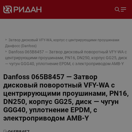
Затвор дисковый VFY-WA, корпус с центрирующими проушинами
Данфосс (Danfoss)
Danfoss 065B8457 — Затвор дисковый поворотный VFY-WA с
центрирующими проушинами, PN16, DN250, корпус GG25, диск
— чугун GGG40, уплотнение EPDM, с электроприводом AMB-Y
Danfoss 065B8457 — Затвор
дисковый поворотный VFY-WA с
центрирующими проушинами, PN16,
DN250, корпус GG25, диск — чугун
GGG40, уплотнение EPDM, с
электроприводом AMB-Y