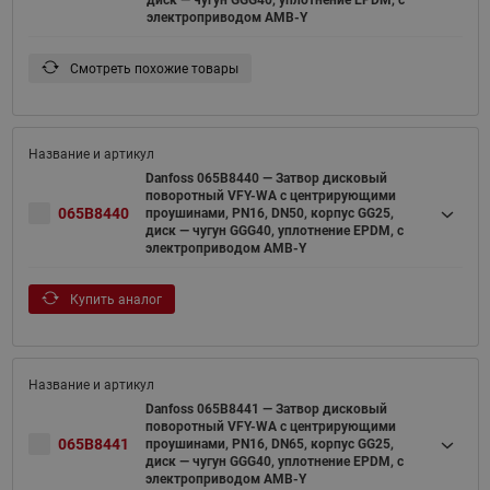
электроприводом AMB-Y
Смотреть похожие товары
Danfoss 065B8440 — Затвор дисковый
поворотный VFY-WA с центрирующими
065B8440
проушинами, PN16, DN50, корпус GG25,
диск — чугун GGG40, уплотнение EPDM, с
электроприводом AMB-Y
Купить аналог
Danfoss 065B8441 — Затвор дисковый
поворотный VFY-WA с центрирующими
065B8441
проушинами, PN16, DN65, корпус GG25,
диск — чугун GGG40, уплотнение EPDM, с
электроприводом AMB-Y