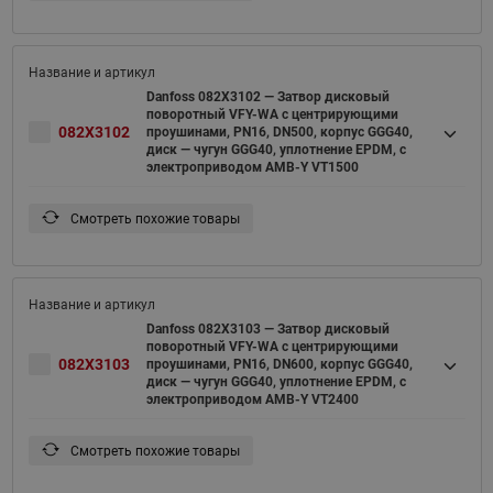
Danfoss 082X3102 — Затвор дисковый
поворотный VFY-WA с центрирующими
082X3102
проушинами, PN16, DN500, корпус GGG40,
диск — чугун GGG40, уплотнение EPDM, с
электроприводом AMB-Y VT1500
Смотреть похожие товары
Danfoss 082X3103 — Затвор дисковый
поворотный VFY-WA с центрирующими
082X3103
проушинами, PN16, DN600, корпус GGG40,
диск — чугун GGG40, уплотнение EPDM, с
электроприводом AMB-Y VT2400
Смотреть похожие товары