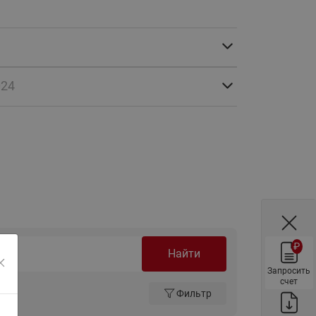
ы
Нержавеющие краны шаровые
запорные Ридан
Затворы дисковые Ридан
Латунные обратные клапаны
024
Ридан
Чугунные обратные клапаны/
затворы Ридан
Нержавеющие обратные
клапаны Ридан
Фильтры сетчатые Ридан ФСФ
Балансировочные клапаны для
наружных систем
₽
Сильфонные компенсаторы
Найти
для наружных систем
Запросить
счет
Фильтры сетчатые Ридан ФСФ
Фильтр
для наружных систем