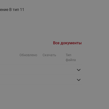
Ридан
ления
ение В тип 11
С
ые
Трубопроводная арматура
Стальные краны запорно-
регулирующие Ридан
Все документы
нкты
ра
Стальные краны шаровые
запорные Ридан
Обновлено
Скачать
Тип
файла
Привод электрический АМВ
для шаровых кранов RJIP
Premium (Премиум)
Показать все
Краны шаровые чугунные
Ридан
тоты
Латунные краны шаровые
ы
запорные Ридан (код
065B83xxR)