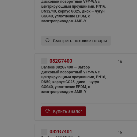
дисковый поворотный VFY-WA с
центрирующими проушинами, PN16,
DN32/40, корпус GG25, диск — чугун
GGG40, уплотнение EPDM, с
электроприводом AMB-Y
Смотреть похожие товары
082G7400
16
Danfoss 082G7400 — Затвор
дисковый поворотный VFY-WA с
центрирующими проушинами, PN16,
DN50, корпус GG25, диск — чугун
GGG40, уплотнение EPDM, с
электроприводом AMB-Y
Купить аналог
082G7401
16