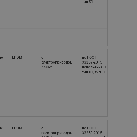
065B82xxR)
тип 01
Латунные фильтры сетчатые
Ридан (код 065B82xxR)
Воздухоотводчики Airvent-R
Ридан (код 06582xxR)
ие
EPDM
с
по ГОСТ
электроприводом
33259-2015
AMB-Y
исполнение В,
тип 01, тип11
ие
EPDM
с
по ГОСТ
электроприводом
33259-2015