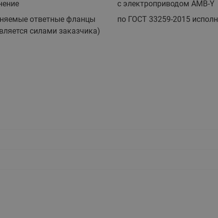
нение
с электроприводом AMB-Y
этажные для систем отоп
TDU-R Ридан
няемые ответные фланцы
по ГОСТ 33259-2015 исполн
вляется силами заказчика)
Показать все
Квартирные станции ШК
Ридан
Учёт тепловой энергии
Чиллеры (холодильн
Коллекторы
машины)
Квартирные приборы учёта
распределительные
Чиллеры с воздушным
Распределители INDIV
Квартирные тепловые пу
охлаждением конденсато
MyFlat
Коммерческий (Общедомовой)
серии RCH
учет тепловой энергии
Показать все
Автоматизированная система
учета энергоресурсов
Узлы регулирования
Преобразователи час
приточных установок
Преобразователь частот
Ридан RF-51
Узлы теплоснабжения с 3-