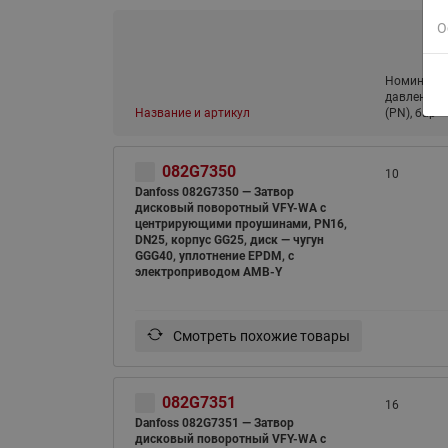
О
Номиналь
давление
Название и артикул
(PN), бар
082G7350
10
Danfoss 082G7350 — Затвор
дисковый поворотный VFY-WA с
центрирующими проушинами, PN16,
DN25, корпус GG25, диск — чугун
GGG40, уплотнение EPDM, с
электроприводом AMB-Y
Смотреть похожие товары
082G7351
16
Danfoss 082G7351 — Затвор
дисковый поворотный VFY-WA с