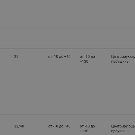
25
от -10 до +40
от -10 до
Центрирующ
+130
проушины
32/40
от -10 до +40
от -10 до
Центрирующ
+130
проушины