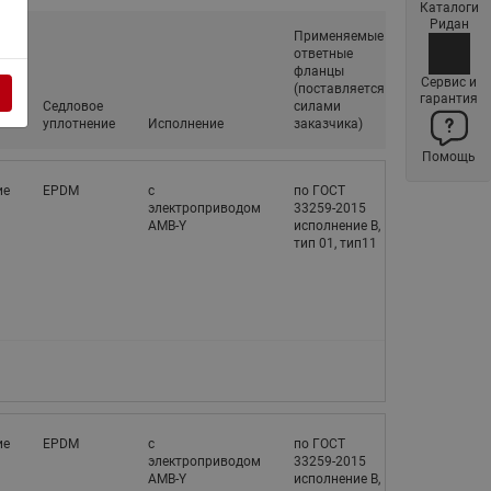
Каталоги
Латунные фильтры сетчатые
Ридан
Применяемые
Ридан (код 065B83xxR)
ответные
фланцы
Нержавеющие фильтры
Сервис и
ия
(поставляется
гарантия
сетчатые Ридан
Седловое
силами
у
уплотнение
Исполнение
заказчика)
Воздухоотводчики Airvent-R
Помощь
(Вентиляция) Ридан (код
06583xxR)
ие
EPDM
с
по ГОСТ
электроприводом
33259-2015
Компенсаторы осевые
AMB-Y
исполнение В,
сильфонные Ридан
тип 01, тип11
Регуляторы давления Ридан
Клапаны редукционные Ридан
Гибкие вставки
Предохранительные клапаны
RSV
ие
EPDM
с
по ГОСТ
Латунные краны шаровые
электроприводом
33259-2015
запорные Ридан (код
AMB-Y
исполнение В,