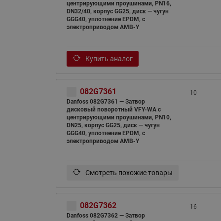
центрирующими проушинами, PN16,
DN32/40, корпус GG25, диск — чугун
GGG40, уплотнение EPDM, с
электроприводом AMB-Y
Купить аналог
082G7361
10
Danfoss 082G7361 — Затвор
дисковый поворотный VFY-WA с
центрирующими проушинами, PN10,
DN25, корпус GG25, диск — чугун
GGG40, уплотнение EPDM, с
электроприводом AMB-Y
Смотреть похожие товары
082G7362
16
Danfoss 082G7362 — Затвор