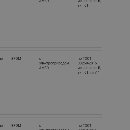
AMB-Y
исполнение В,
тип 01
ие
EPDM
с
по ГОСТ
электроприводом
33259-2015
AMB-Y
исполнение В,
тип 01, тип11
ие
EPDM
с
по ГОСТ