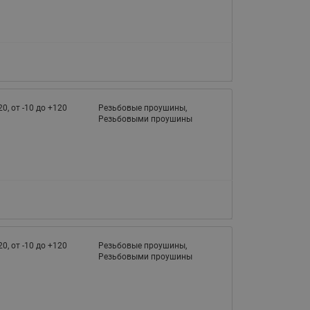
065B82xxR)
Латунные фильтры сетчатые
Ридан (код 065B82xxR)
Воздухоотводчики Airvent-R
Ридан (код 06582xxR)
20, от -10 до +120
Резьбовые проушины,
Резьбовыми проушины
20, от -10 до +120
Резьбовые проушины,
Резьбовыми проушины