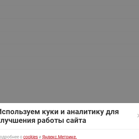
ходовыми клапанами
Преобразователь частот
Ридан RF-101
Узлы холодоснабжения с 3-
ходовыми клапанами
Узлы теплоснабжения с
комбинированным клапаном
AQT(F)-R
Используем куки и аналитику для
улучшения работы сайта
териала сделан шток в затворах дисковых ЗДМ PN16 
одробнее о
cookies
и
Яндекс.Метрике.