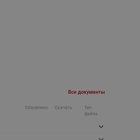
Ридан
ления
С
ые
Трубопроводная арматура
Стальные краны запорно-
регулирующие Ридан
нкты
ра
Стальные краны шаровые
запорные Ридан
Привод электрический АМВ
для шаровых кранов RJIP
Все документы
Premium (Премиум)
Показать все
Краны шаровые чугунные
Обновлено
Скачать
Тип
Ридан
файла
тоты
Латунные краны шаровые
ы
запорные Ридан (код
065B83xxR)