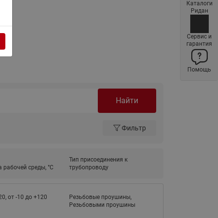
Каталоги
Латунные фильтры сетчатые
Ридан
Ридан (код 065B83xxR)
Нержавеющие фильтры
Сервис и
гарантия
сетчатые Ридан
Воздухоотводчики Airvent-R
Помощь
(Вентиляция) Ридан (код
06583xxR)
Компенсаторы осевые
Найти
сильфонные Ридан
Регуляторы давления Ридан
Фильтр
Клапаны редукционные Ридан
Гибкие вставки
Тип присоединения к
 рабочей среды, °С
трубопроводу
Предохранительные клапаны
RSV
20, от -10 до +120
Резьбовые проушины,
Латунные краны шаровые
Резьбовыми проушины
запорные Ридан (код