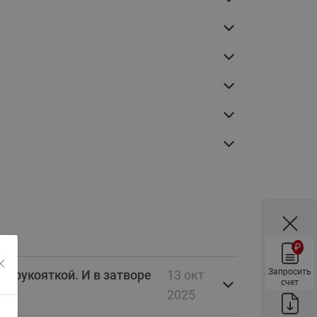
ы
Нержавеющие краны шаровые
запорные Ридан
Затворы дисковые Ридан
Латунные обратные клапаны
Ридан
Чугунные обратные клапаны/
затворы Ридан
Нержавеющие обратные
клапаны Ридан
Фильтры сетчатые Ридан ФСФ
Балансировочные клапаны для
наружных систем
₽
Сильфонные компенсаторы
для наружных систем
Запросить
с рукояткой. И в затворе
13 окт
счет
Фильтры сетчатые Ридан ФСФ
2025
для наружных систем