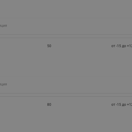
иция
50
от -15 до +1
иция
80
от -15 до +1