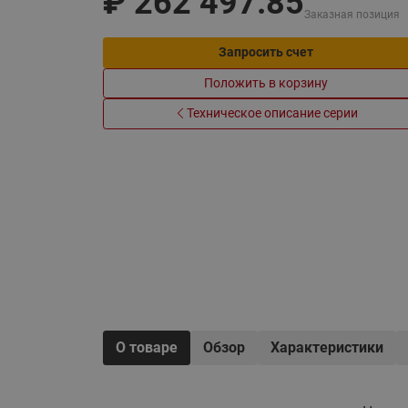
₽
262 497.85
Электрообогрев
Заказная позиция
Системы водоснабжения
Запросить счет
Положить в корзину
Техническое описание серии
О товаре
Обзор
Характеристики