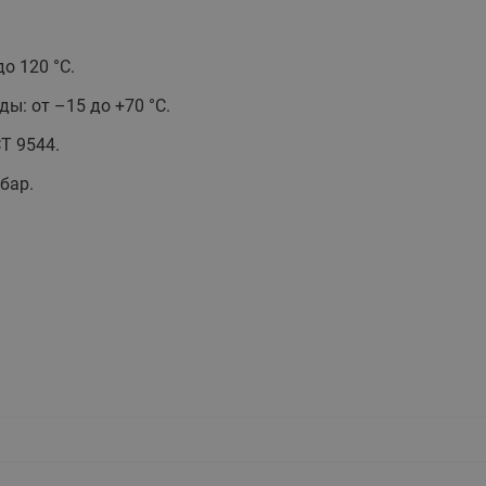
этажные для систем отоп
TDU-R Ридан
о 120 °С.
Показать все
Квартирные станции ШК
: от –15 до +70 °С.
Ридан
Учёт тепловой энергии
Чиллеры (холодильн
Т 9544.
Коллекторы
машины)
Квартирные приборы учёта
распределительные
бар.
Чиллеры с воздушным
Распределители INDIV
Квартирные тепловые пу
охлаждением конденсато
MyFlat
Коммерческий (Общедомовой)
серии RCH
учет тепловой энергии
Показать все
Автоматизированная система
учета энергоресурсов
Узлы регулирования
Преобразователи час
приточных установок
Преобразователь частот
Ридан RF-51
Узлы теплоснабжения с 3-