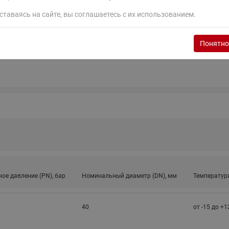
ставаясь на сайте, вы соглашаетесь с их использованием.
Понятно
ое давление (PN), бар
Номинальный диаметр (DN), мм
Температура
40
от -15 до +1