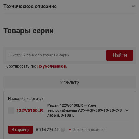
Техническое описание
Товары серии
Найти
Сортировать по:
По умолчанию
Фильтр
Ридан 122W0100LR — Узел
122W0100LR
теплоснабжения АУУ-AQF-989-80-80-C-S
левый, 0-10В L
В корзину
₽
764 776.45
Заказная позиция