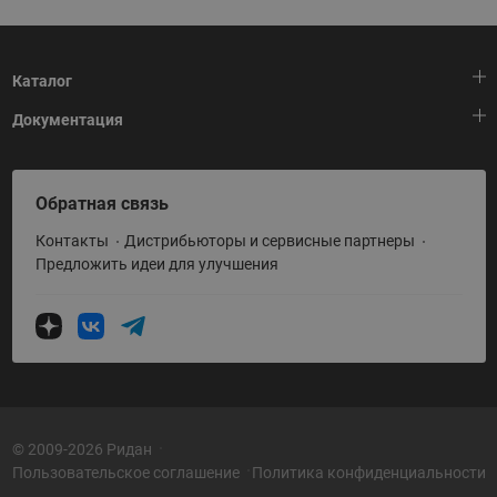
Каталог
Документация
Тепловая автоматика
Холодильная техника
HeatPlatform (Тепловая платформа)
Обратная связь
Приводная техника
Полезные программы и инструменты
Контакты
Дистрибьюторы и сервисные партнеры
Промышленная автоматика
Условия поставки
Предложить идеи для улучшения
Теплый пол и снеготаяние
Политика по использованию ТЗ Ридан
Теплообменное оборудование
Насосное оборудование
Коттеджная автоматика
Системы водоснабжения
© 2009-2026 Ридан
Пользовательское соглашение
Политика конфиденциальности