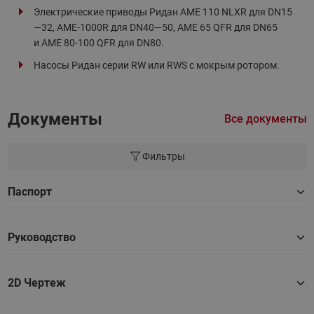
Электрические приводы Ридан AME 110 NLXR для DN15
—32, AME-1000R для DN40—50, AME 65 QFR для DN65
и AME 80-100 QFR для DN80.
Насосы Ридан серии RW или RWS с мокрым ротором.
Документы
Все документы
Фильтры
Паспорт
Руководство
2D Чертеж