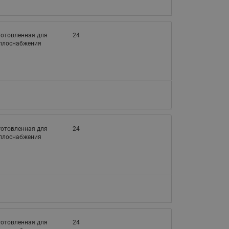
065B82xxR)
Латунные фильтры сетчатые
Ридан (код 065B82xxR)
готовленная для
24
еплоснабжения
Воздухоотводчики Airvent-R
Ридан (код 06582xxR)
готовленная для
24
еплоснабжения
готовленная для
24