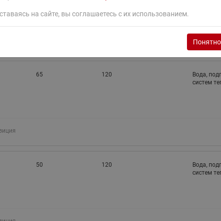
ставаясь на сайте, вы соглашаетесь с их использованием.
зиция
Понятно
65
120
Вода, под
систем т
зиция
50
120
Вода, под
систем т