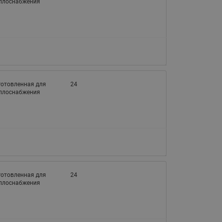
еплоснабжения
готовленная для
24
еплоснабжения
готовленная для
24
еплоснабжения