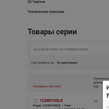
2D Чертеж
Техническое описание
Товары серии
ВСЯ ПРОДУКЦИЯ
Сортировать по:
По умолчанию
Номиналь
давление (
Название и артикул
бар
122W0100LR
10
Ридан 122W0100LR — Узел
П