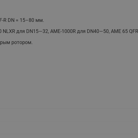
этажные для систем отоп
TDU-R Ридан
-R DN = 15–80 мм.
Показать все
Квартирные станции ШК
Ридан
 NLXR для DN15—32, AME-1000R для DN40—50, AME 65 QFR 
Учёт тепловой энергии
Чиллеры (холодильн
Коллекторы
крым ротором.
машины)
Квартирные приборы учёта
распределительные
Чиллеры с воздушным
Распределители INDIV
Квартирные тепловые пу
охлаждением конденсато
MyFlat
Коммерческий (Общедомовой)
серии RCH
учет тепловой энергии
Показать все
Автоматизированная система
учета энергоресурсов
Узлы регулирования
Преобразователи час
приточных установок
Преобразователь частот
Ридан RF-51
Узлы теплоснабжения с 3-