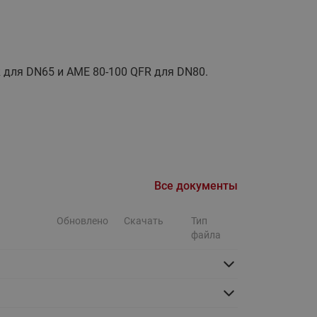
Ридан
ления
С
для DN65 и AME 80-100 QFR для DN80.
ые
Трубопроводная арматура
Стальные краны запорно-
регулирующие Ридан
нкты
ра
Стальные краны шаровые
запорные Ридан
Привод электрический АМВ
Все документы
для шаровых кранов RJIP
Premium (Премиум)
Обновлено
Скачать
Тип
файла
Показать все
Краны шаровые чугунные
Ридан
тоты
Латунные краны шаровые
ы
запорные Ридан (код
065B83xxR)