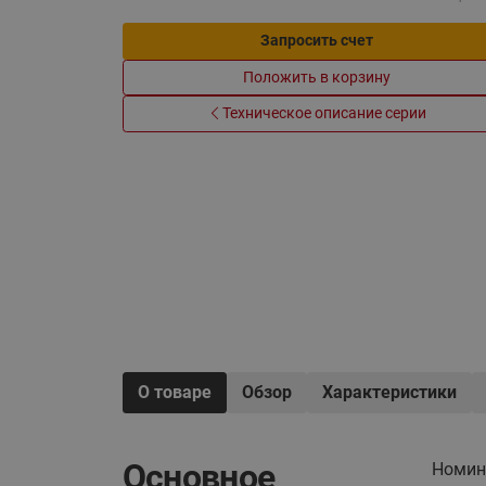
Электрообогрев
Системы водоснабжения
Запросить счет
Положить в корзину
Техническое описание серии
О товаре
Обзор
Характеристики
Основное
Номина