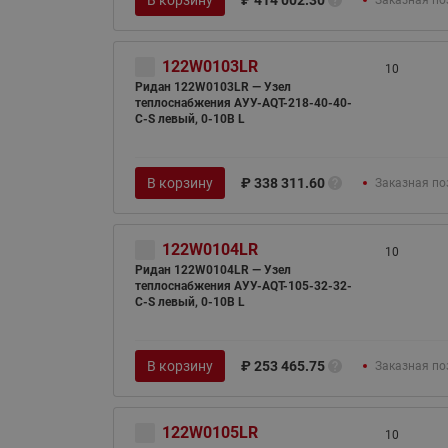
В корзину
₽
414 002.30
Заказная по
122W0103LR
10
Ридан 122W0103LR — Узел
теплоснабжения АУУ-AQT-218-40-40-
C-S левый, 0-10В L
В корзину
₽
338 311.60
Заказная по
122W0104LR
10
Ридан 122W0104LR — Узел
теплоснабжения АУУ-AQT-105-32-32-
C-S левый, 0-10В L
В корзину
₽
253 465.75
Заказная по
122W0105LR
10