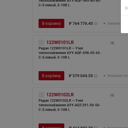
теплоснабжения АУУ-AQF-989-80-80-
C-S левый, 0-10В L
О
В корзину
₽
764 776.45
Заказная по
122W0101LR
10
Ридан 122W0101LR — Узел
теплоснабжения АУУ-AQF-698-65-65-
C-S левый, 0-10В L
В корзину
₽
579 044.55
Заказная по
122W0102LR
10
Ридан 122W0102LR — Узел
теплоснабжения АУУ-AQT-291-50-50-
C-S левый, 0-10В L