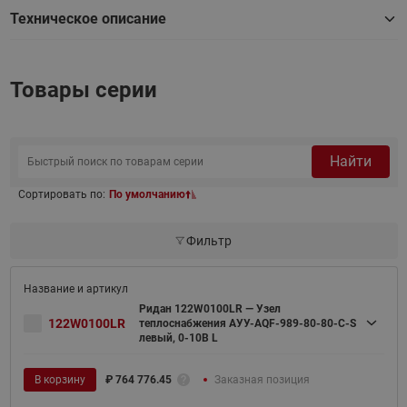
Техническое описание
Товары серии
Найти
Сортировать по:
По умолчанию
Фильтр
Ридан 122W0100LR — Узел
122W0100LR
теплоснабжения АУУ-AQF-989-80-80-C-S
левый, 0-10В L
В корзину
₽
764 776.45
Заказная позиция