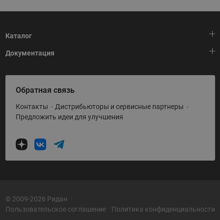
Каталог
Документация
Тепловая автоматика
Холодильная техника
HeatPlatform (Тепловая платформа)
Обратная связь
Приводная техника
Полезные программы и инструменты
Контакты
Дистрибьюторы и сервисные партнеры
Промышленная автоматика
Условия поставки
Предложить идеи для улучшения
Теплый пол и снеготаяние
Политика по использованию ТЗ Ридан
Теплообменное оборудование
Насосное оборудование
Коттеджная автоматика
Системы водоснабжения
© 2009-2026 Ридан
Пользовательское соглашение
Политика конфиденциальности