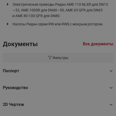
Электрические приводы Ридан AME 110 NLXR для DN15
—32, AME-1000R для DN40—50, AME 65 QFR для DN65
и AME 80-100 QFR для DN80.
Насосы Ридан серии RW или RWS с мокрым ротором.
Документы
Все документы
Фильтры
Паспорт
Руководство
2D Чертеж