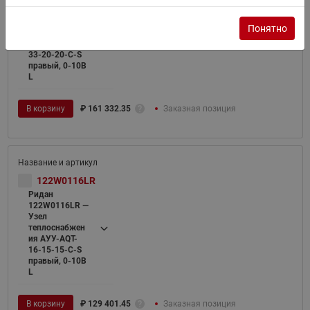
122W0115LR —
Узел
Понятно
теплоснабжен
ия АУУ-AQT-
33-20-20-C-S
правый, 0-10В
L
В корзину
₽
161 332.35
Заказная позиция
122W0116LR
Ридан
122W0116LR —
Узел
теплоснабжен
ия АУУ-AQT-
16-15-15-C-S
правый, 0-10В
L
В корзину
₽
129 401.45
Заказная позиция