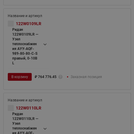
122W0109LR
Ридан
122W0109LR —
Узел
теплоснабжен
ия АУУ-AQF-
989-80-80-C-S
правый, 0-10В
L
В корзину
₽
764 776.45
Заказная позиция
122W0110LR
Ридан
122W0110LR —
Узел
теплоснабжен
ия АУУ-AQF-