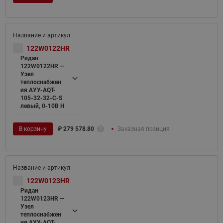
122W0122HR
Ридан
122W0122HR —
Узел
теплоснабжен
ия АУУ-AQT-
105-32-32-C-S
левый, 0-10В H
В корзину
₽
279 578.80
Заказная позиция
122W0123HR
Ридан
122W0123HR —
Узел
теплоснабжен
ия АУУ-AQT-