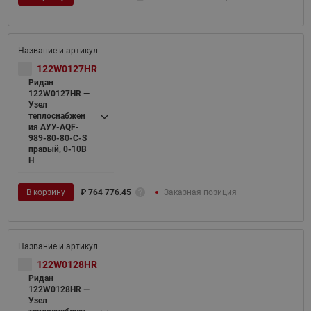
122W0127HR
Ридан
122W0127HR —
Узел
теплоснабжен
ия АУУ-AQF-
989-80-80-C-S
правый, 0-10В
H
В корзину
₽
764 776.45
Заказная позиция
122W0128HR
Ридан
122W0128HR —
Узел