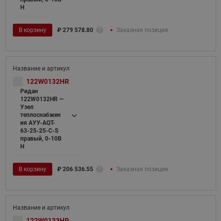
H
В корзину
₽
279 578.80
Заказная позиция
122W0132HR
Ридан
122W0132HR —
Узел
теплоснабжен
ия АУУ-AQT-
63-25-25-C-S
правый, 0-10В
H
В корзину
₽
206 536.55
Заказная позиция
122W0133HR