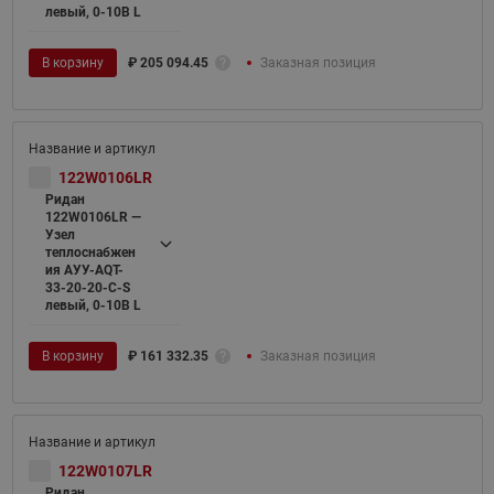
левый, 0-10В L
В корзину
₽
205 094.45
Заказная позиция
122W0106LR
Ридан
122W0106LR —
Узел
теплоснабжен
ия АУУ-AQT-
33-20-20-C-S
левый, 0-10В L
В корзину
₽
161 332.35
Заказная позиция
122W0107LR
Ридан