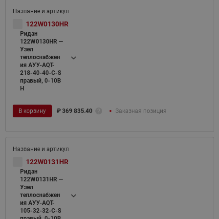
122W0130HR
Ридан
122W0130HR —
Узел
теплоснабжен
ия АУУ-AQT-
218-40-40-C-S
правый, 0-10В
H
В корзину
₽
369 835.40
Заказная позиция
122W0131HR
Ридан
122W0131HR —
Узел
теплоснабжен
ия АУУ-AQT-
105-32-32-C-S
правый, 0-10В