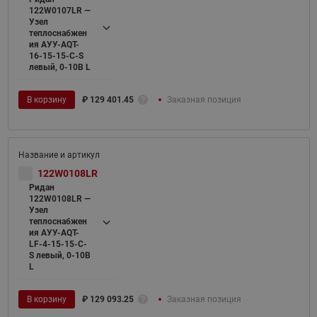
122W0107LR —
Узел
теплоснабжен
ия АУУ-AQT-
16-15-15-C-S
левый, 0-10В L
В корзину
₽
129 401.45
Заказная позиция
122W0108LR
Ридан
122W0108LR —
Узел
теплоснабжен
ия АУУ-AQT-
LF-4-15-15-C-
S левый, 0-10В
L
В корзину
₽
129 093.25
Заказная позиция