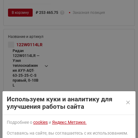
В корзину
₽
253 465.75
Заказная позиция
122W0114LR
Ридан
122W0114LR —
Узел
теплоснабжен
ия АУУ-AQT-
63-25-25-C-S
правый, 0-10В
L
Используем куки и аналитику для
В корзину
₽
205 094.45
Заказная позиция
улучшения работы сайта
Подробнее о
cookies
и
Яндекс.Метрике.
122W0115LR
Оставаясь на сайте, вы соглашаетесь с их использованием.
Ридан