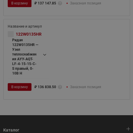
В корзину
₽
137 147.85
Заказная позиция
122W0135HR
Ридан
122W0135HR —
Узел
теплоснабжен
ия АУУ-AQT-
LF-4-15-15-C-
S правый, 0-
10В H
В корзину
₽
136 838.50
Заказная позиция
Каталог