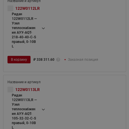
122W0112LR
Ридан
122W0112LR —
Узел
теплоснабжен
ия АУУ-AQT-
218-40-40-C-S
правый, 0-10В
L
В корзину
₽
338 311.60
Заказная позиция
122W0113LR
Ридан
122W0113LR —
Узел
теплоснабжен
ия АУУ-AQT-
105-32-32-C-S
правый, 0-10В
L