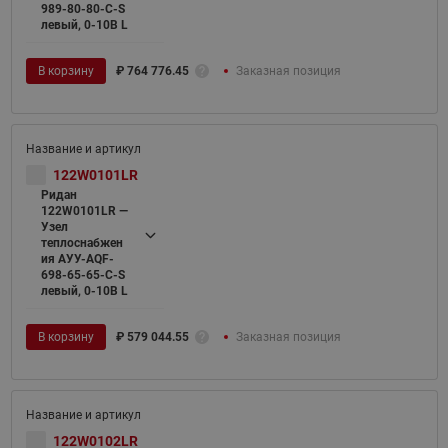
989-80-80-C-S
левый, 0-10В L
В корзину
₽
764 776.45
Заказная позиция
122W0101LR
Ридан
122W0101LR —
Узел
теплоснабжен
ия АУУ-AQF-
698-65-65-C-S
левый, 0-10В L
В корзину
₽
579 044.55
Заказная позиция
122W0102LR