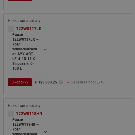
122W0117LR
Ридан
122W0117LR —
Узел
теплоснабжен
ия АУУ-AQT-
LF-4-15-15-C-
S правый, 0-
10В L
В корзину
₽
129 093.25
Заказная позиция
122W0118HR
Ридан
122W0118HR —
Узел
теплоснабжен