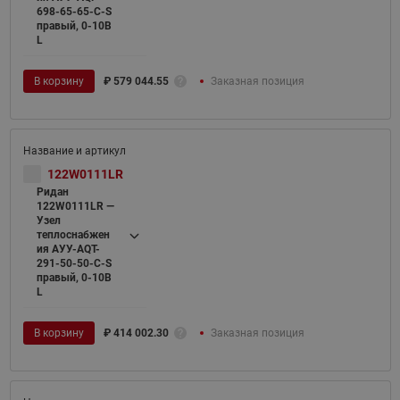
698-65-65-C-S
правый, 0-10В
L
В корзину
₽
579 044.55
Заказная позиция
122W0111LR
Ридан
122W0111LR —
Узел
теплоснабжен
ия АУУ-AQT-
291-50-50-C-S
правый, 0-10В
L
В корзину
₽
414 002.30
Заказная позиция