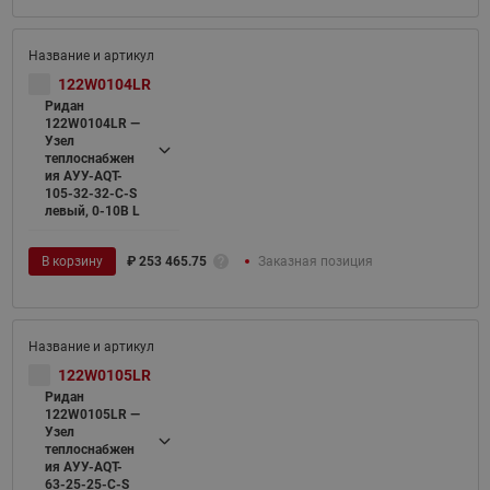
122W0104LR
Ридан
122W0104LR —
Узел
теплоснабжен
ия АУУ-AQT-
105-32-32-C-S
левый, 0-10В L
В корзину
₽
253 465.75
Заказная позиция
122W0105LR
Ридан
122W0105LR —
Узел
теплоснабжен
ия АУУ-AQT-
63-25-25-C-S