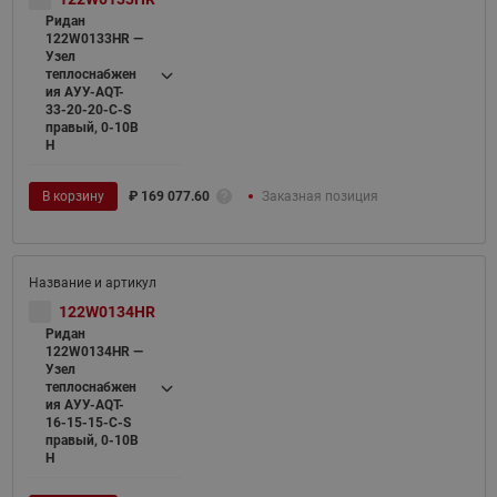
Ридан
122W0133HR —
Узел
теплоснабжен
ия АУУ-AQT-
33-20-20-C-S
правый, 0-10В
H
В корзину
₽
169 077.60
Заказная позиция
122W0134HR
Ридан
122W0134HR —
Узел
теплоснабжен
ия АУУ-AQT-
16-15-15-C-S
правый, 0-10В
H