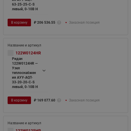
63-25-25-C-S
левый, 0-10В H
В корзину
₽
206 536.55
Заказная позиция
122W0124HR
Ридан
122W0124HR —
Узел
теплоснабжен
ия АУУ-AQT-
33-20-20-C-S
левый, 0-10В H
В корзину
₽
169 077.60
Заказная позиция
122W0125HR