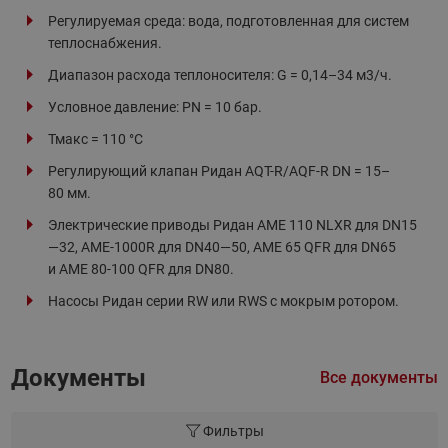
Регулируемая среда: вода, подготовленная для систем
теплоснабжения.
Диапазон расхода теплоносителя: G = 0,14–34 м3/ч.
Условное давление: PN = 10 бар.
Тмакс = 110 °C
Регулирующий клапан Ридан AQT-R/AQF-R DN = 15–
80 мм.
Электрические приводы Ридан AME 110 NLXR для DN15
—32, AME-1000R для DN40—50, AME 65 QFR для DN65
и AME 80-100 QFR для DN80.
Насосы Ридан серии RW или RWS с мокрым ротором.
Документы
Все документы
Фильтры