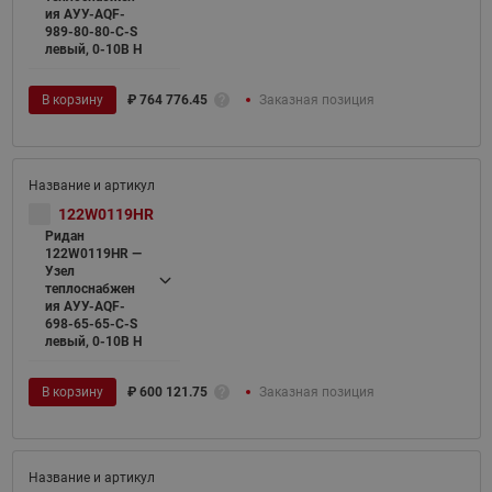
ия АУУ-AQF-
989-80-80-C-S
левый, 0-10В H
В корзину
₽
764 776.45
Заказная позиция
122W0119HR
Ридан
122W0119HR —
Узел
теплоснабжен
ия АУУ-AQF-
698-65-65-C-S
левый, 0-10В H
В корзину
₽
600 121.75
Заказная позиция