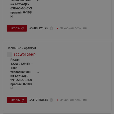
теплоснабжен
ия АУУ-AQF-
698-65-65-C-S
правый, 0-10В
H
В корзину
₽
600 121.75
Заказная позиция
122W0129HR
Ридан
122W0129HR —
Узел
теплоснабжен
ия АУУ-AQT-
291-50-50-C-S
правый, 0-10В
H
В корзину
₽
417 660.45
Заказная позиция