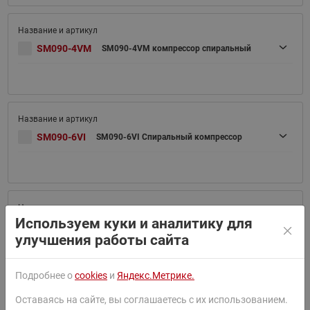
SM090-4VM
SM090-4VM компрессор спиральный
SM090-6VI
SM090-6VI Спиральный компрессор
Используем куки и аналитику для
SM090-6VM
SM090-6VM Спиральный компрессор
улучшения работы сайта
Подробнее о
cookies
и
Яндекс.Метрике.
Оставаясь на сайте, вы соглашаетесь с их использованием.