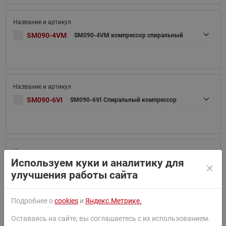
SM090-4VM
SM090-4VM компрессор спиральный
SM090-6VI
SM090-6VI Спиральный компрессор
Используем куки и аналитику для
SM090-6VM
SM090-6VM Спиральный компрессор
улучшения работы сайта
Подробнее о
cookies
и
Яндекс.Метрике.
Оставаясь на сайте, вы соглашаетесь с их использованием.