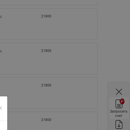
ы
Нержавеющие краны шаровые
запорные Ридан
ц
21800
Затворы дисковые Ридан
Латунные обратные клапаны
Ридан
Чугунные обратные клапаны/
ц
21800
затворы Ридан
Нержавеющие обратные
клапаны Ридан
Фильтры сетчатые Ридан ФСФ
21800
Балансировочные клапаны для
наружных систем
₽
Сильфонные компенсаторы
для наружных систем
Запросить
счет
Фильтры сетчатые Ридан ФСФ
21800
для наружных систем