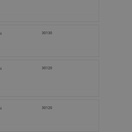
065B82xxR)
Латунные фильтры сетчатые
Ридан (код 065B82xxR)
Воздухоотводчики Airvent-R
Ридан (код 06582xxR)
ц
30130
ц
30120
ц
30120