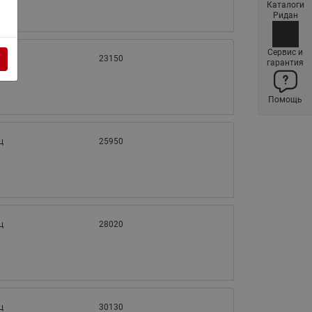
Каталоги
Латунные фильтры сетчатые
Ридан
Ридан (код 065B83xxR)
Нержавеющие фильтры
Сервис и
ц
23150
гарантия
сетчатые Ридан
Воздухоотводчики Airvent-R
Помощь
(Вентиляция) Ридан (код
06583xxR)
Компенсаторы осевые
ц
25950
сильфонные Ридан
Регуляторы давления Ридан
Клапаны редукционные Ридан
Гибкие вставки
ц
28020
Предохранительные клапаны
RSV
Латунные краны шаровые
запорные Ридан (код
ц
30130