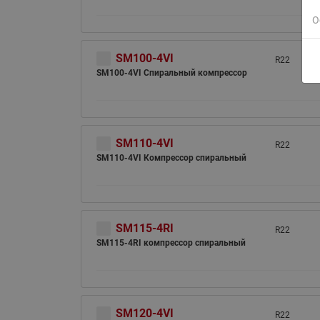
О
SM100-4VI
R22
SM100-4VI Спиральный компрессор
SM110-4VI
R22
SM110-4VI Компрессор спиральный
SM115-4RI
R22
SM115-4RI компрессор спиральный
SM120-4VI
R22