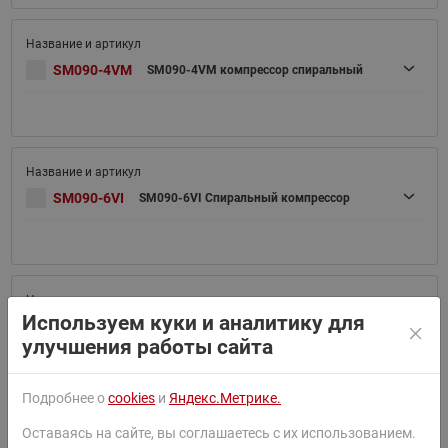
SM090-4VM
SM090-4VM компрессор спиральный
SM090-6VI
SM090-6VI Спиральный компрессор
Используем куки и аналитику для
SM090-6VM
SM090-6VM Спиральный компрессор
улучшения работы сайта
Подробнее о
cookies
и
Яндекс.Метрике.
Оставаясь на сайте, вы соглашаетесь с их использованием.