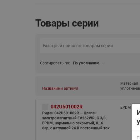
Товары серии
ВСЯ ПРОДУКЦИЯ
Сортировать по:
По умолчанию
Материал
Название и артикул
уплотнени
042U501002R
EPDM
Ридан 042U501002R — Клапан
электромагнитный EV252WR, G 3/8,
EPDM, нормально закрытый, 0…6
бар, с катушкой 24 В постоянный ток
П