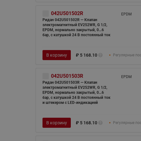
042U501502R
EPDM
Ридан 042U501502R — Клапан
электромагнитный EV252WR, G 1/2,
EPDM, нормально закрытый, 0…6
бар, с катушкой 24 В постоянный ток
В корзину
₽
5 168.10
Регулярные по
042U501503R
EPDM
Ридан 042U501503R — Клапан
электромагнитный EV252WR, G 1/2,
EPDM, нормально закрытый, 0…6
бар, с катушкой 24 В постоянный ток
и штекером с LED-индикацией
В корзину
₽
5 168.10
Регулярные по