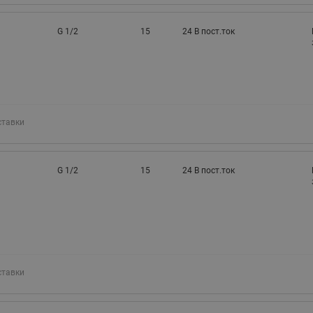
G 1/2
15
24 В пост.ток
ставки
G 1/2
15
24 В пост.ток
ставки