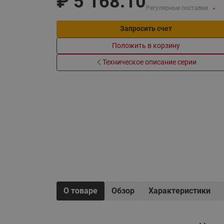
₽
5 168.10
Электрообогрев
Регулярные поставки
Системы водоснабжения
Запросить счет
Положить в корзину
Техническое описание серии
О товаре
Обзор
Характеристики