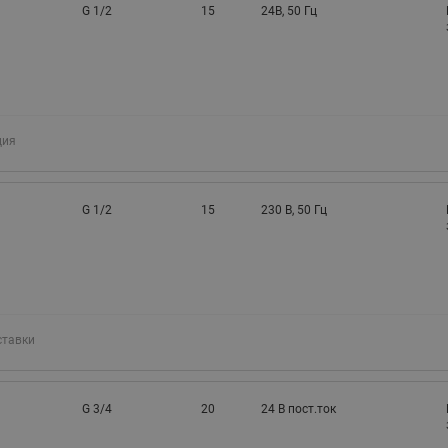
G 1/2
15
24В, 50 Гц
ция
G 1/2
15
230 В, 50 Гц
ставки
G 3/4
20
24 В пост.ток