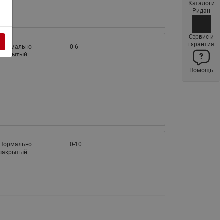
Каталоги
Латунные фильтры сетчатые
Ридан
Ридан (код 065B83xxR)
Нержавеющие фильтры
Сервис и
гарантия
сетчатые Ридан
Нормально
0-6
закрытый
Воздухоотводчики Airvent-R
Помощь
(Вентиляция) Ридан (код
06583xxR)
Компенсаторы осевые
сильфонные Ридан
Регуляторы давления Ридан
Клапаны редукционные Ридан
Нормально
0-10
закрытый
Гибкие вставки
Предохранительные клапаны
RSV
Латунные краны шаровые
запорные Ридан (код