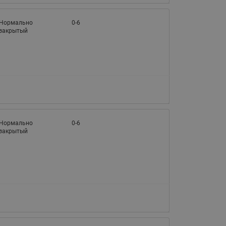
065B82xxR)
Латунные фильтры сетчатые
Нормально
0-6
Ридан (код 065B82xxR)
закрытый
Воздухоотводчики Airvent-R
Ридан (код 06582xxR)
Нормально
0-6
закрытый