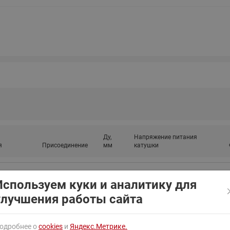
ходовыми клапанами
Преобразователь частот
Ридан RF-101
Узлы холодоснабжения с 3-
ходовыми клапанами
Узлы теплоснабжения с
комбинированным клапаном
AQT(F)-R
Ду,
Напряжение питания
я
Присоединение
мм
катушки
G 3/8
15
24 В пост.ток
Используем куки и аналитику для
улучшения работы сайта
одробнее о
cookies
и
Яндекс.Метрике.