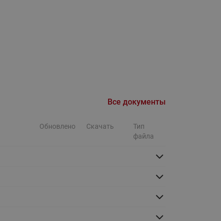
Ридан
ления
С
ые
Трубопроводная арматура
Стальные краны запорно-
регулирующие Ридан
нкты
ра
Стальные краны шаровые
Все документы
запорные Ридан
Обновлено
Скачать
Тип
Привод электрический АМВ
файла
для шаровых кранов RJIP
Premium (Премиум)
Показать все
Краны шаровые чугунные
Ридан
тоты
Латунные краны шаровые
ы
запорные Ридан (код
065B83xxR)