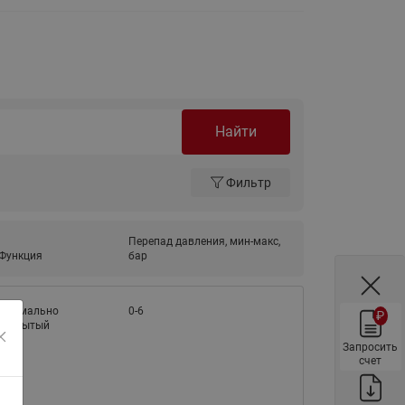
ы
Нержавеющие краны шаровые
запорные Ридан
Затворы дисковые Ридан
Латунные обратные клапаны
Ридан
Найти
Чугунные обратные клапаны/
затворы Ридан
Фильтр
Нержавеющие обратные
клапаны Ридан
Перепад давления, мин-макс,
Фильтры сетчатые Ридан ФСФ
Функция
бар
Балансировочные клапаны для
наружных систем
Нормально
0-6
₽
Сильфонные компенсаторы
закрытый
для наружных систем
Запросить
счет
Фильтры сетчатые Ридан ФСФ
для наружных систем