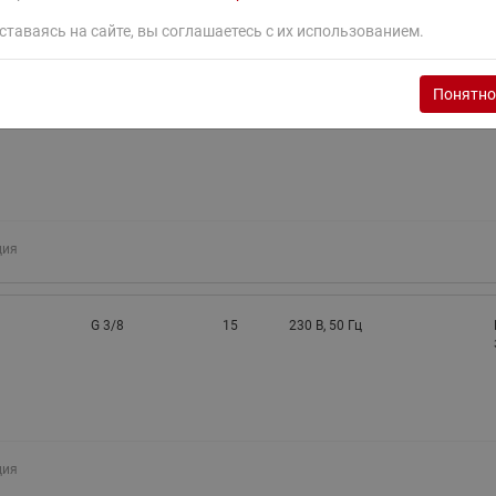
ция
ставаясь на сайте, вы соглашаетесь с их использованием.
Понятно
G 3/8
15
24В, 50 Гц
ция
G 3/8
15
230 В, 50 Гц
ция