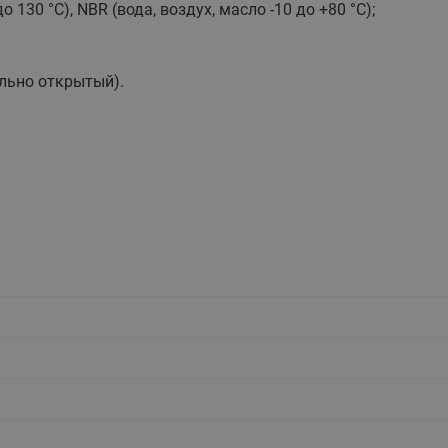
130 °C), NBR (вода, воздух, масло -10 до +80 °C);
этажные для систем отоп
TDU-R Ридан
Показать все
Квартирные станции ШК
льно открытый).
Ридан
Учёт тепловой энергии
Чиллеры (холодильн
Коллекторы
машины)
Квартирные приборы учёта
распределительные
Чиллеры с воздушным
Распределители INDIV
Квартирные тепловые пу
охлаждением конденсато
MyFlat
Коммерческий (Общедомовой)
серии RCH
учет тепловой энергии
Показать все
Автоматизированная система
учета энергоресурсов
Узлы регулирования
Преобразователи час
приточных установок
Преобразователь частот
Ридан RF-51
Узлы теплоснабжения с 3-