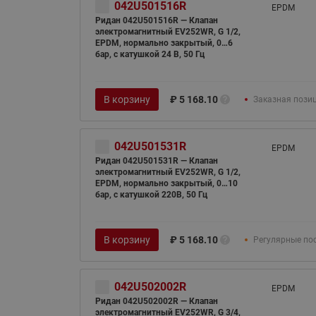
042U501516R
EPDM
Ридан 042U501516R — Клапан
электромагнитный EV252WR, G 1/2,
EPDM, нормально закрытый, 0…6
бар, с катушкой 24 В, 50 Гц
В корзину
₽
5 168.10
Заказная пози
042U501531R
EPDM
Ридан 042U501531R — Клапан
электромагнитный EV252WR, G 1/2,
EPDM, нормально закрытый, 0…10
бар, с катушкой 220В, 50 Гц
В корзину
₽
5 168.10
Регулярные по
042U502002R
EPDM
Ридан 042U502002R — Клапан
электромагнитный EV252WR, G 3/4,